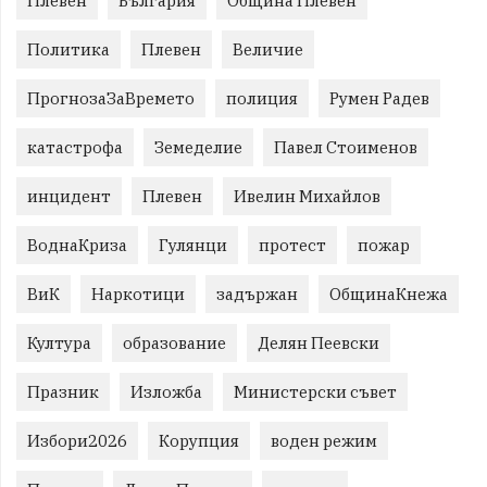
Плевен
България
Община Плевен
Политика
Плевен
Величие
ПрогнозаЗаВремето
полиция
Румен Радев
катастрофа
Земеделие
Павел Стоименов
инцидент
Плевен
Ивелин Михайлов
ВоднаКриза
Гулянци
протест
пожар
ВиК
Наркотици
задържан
ОбщинаКнежа
Култура
образование
Делян Пеевски
Празник
Изложба
Министерски съвет
Избори2026
Корупция
воден режим