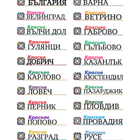
Плевенска филхармония
Койнаре
Общински съвет
Наркотици
санкции
инвестиции
Окръжен съд
Лято 2025
културен календар
дело
подкрепа
Дарителска кампания
театър
Българска армия
Георги Парцалев
Радостин Василев
Регионална библиотека
„Христо Смирненски“
напояване
„Евровизия“
24 май
РДПБЗН
спасителна акция
Проверка
проверки
ВиК Плевен
DARA