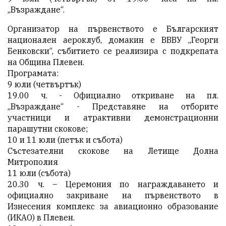
„Възраждане“.
Организатор на първенството е Българският
национален аероклуб, домакин е ВВВУ „Георги
Бенковски“, събитието се реализира с подкрепата
на Община Плевен.
Програмата:
9 юли (четвъртък)
19.00 ч. - Официално откриване на пл.
„Възраждане“ - Представяне на отборите
участници и атрактивни демонстрационни
парашутни скокове;
10 и 11 юли (петък и събота)
Състезателни скокове на Летище Долна
Митрополия
11 юли (събота)
20.30 ч. – Церемония по награждаването и
официално закриване на първенството в
Изнесения комплекс за авиационно образование
(ИКАО) в Плевен.