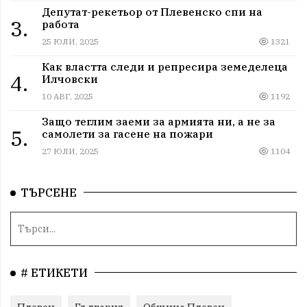
Депутат-рекетьор от Плевенско спи на
3.
работа
25 ЮЛИ, 2025
1321
Как властта следи и репресира земеделеца
4.
Илчовски
10 АВГ, 2025
1192
Защо теглим заеми за армията ни, а не за
5.
самолети за гасене на пожари
27 ЮЛИ, 2025
1104
ТЪРСЕНЕ
# ЕТИКЕТИ