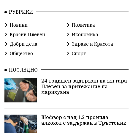
Пожари
ЛетниПожари
оставка
РУБРИКИ
ОбластПлевен
ученици
ремонти
Новини
Политика
Красив Плевен
Сияна
МВР
Красив Плевен
Икономика
благотворителност
Илияна Йотова
Добри дела
Здраве и Красота
Общество
Спорт
Общински съвет
Общество
Икономика
Ивелин Михайлов
инфраструктура
ПОСЛЕДНО
24-годишен задържан на жп гара
здравеопазване
концерт
задържани
Плевен за притежание на
марихуана
Бойко Борисов
ПрогнозаЗаВремето
ГЕРБ
репресии
изкуство
водна криза
Брест
Шофьор с над 1.2 промила
протести
водоснабдяване
Левски
алкохол е задържан в Тръстеник