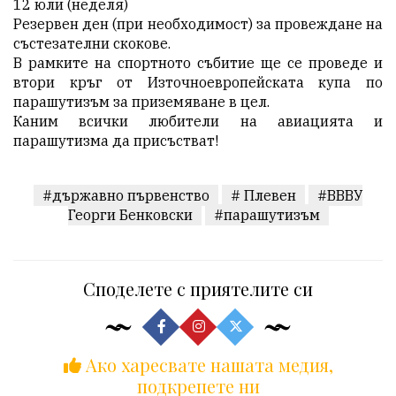
12 юли (неделя)
Резервен ден (при необходимост) за провеждане на
състезателни скокове.
В рамките на спортното събитие ще се проведе и
втори кръг от Източноевропейската купа по
парашутизъм за приземяване в цел.
Каним всички любители на авиацията и
парашутизма да присъстват!
#държавно първенство
# Плевен
#ВВВУ
Георги Бенковски
#парашутизъм
Споделете с приятелите си
Ако харесвате нашата медия,
подкрепете ни