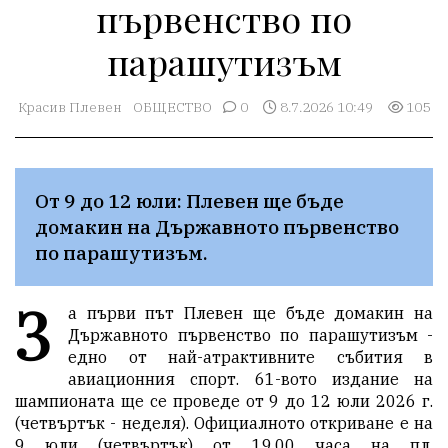
първенство по
парашутизъм
Красив Плевен
ОБЩЕСТВО
0
8.7.2026 10:49
105
От 9 до 12 юли: Плевен ще бъде 
домакин на Държавното първенство 
по парашутизъм.
З
а първи път Плевен ще бъде домакин на
Държавното първенство по парашутизъм -
едно от най-атрактивните събития в
авиационния спорт. 61-вото издание на
шампионата ще се проведе от 9 до 12 юли 2026 г.
(четвъртък - неделя). Официалното откриване е на
9 юли (четвъртък) от 19.00 часа на пл.