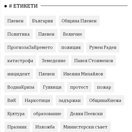
# ЕТИКЕТИ
Плевен
България
Община Плевен
Политика
Плевен
Величие
ПрогнозаЗаВремето
полиция
Румен Радев
катастрофа
Земеделие
Павел Стоименов
инцидент
Плевен
Ивелин Михайлов
ВоднаКриза
Гулянци
протест
пожар
ВиК
Наркотици
задържан
ОбщинаКнежа
Култура
образование
Делян Пеевски
Празник
Изложба
Министерски съвет