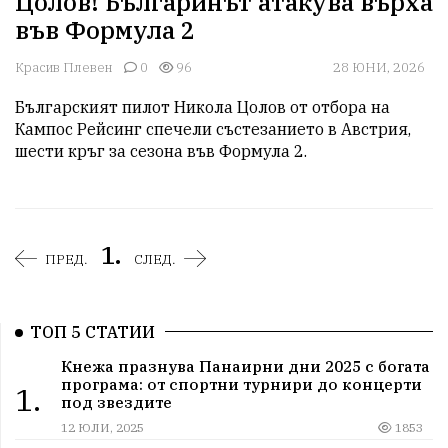
Цолов! Българинът атакува върха
във Формула 2
Красив Плевен
0
96
28 ЮНИ, 2026
Българският пилот Никола Цолов от отбора на 
Кампос Рейсинг спечели състезанието в Австрия, 
шести кръг за сезона във Формула 2.
1.
ПРЕД.
СЛЕД.
ТОП 5 СТАТИИ
Кнежа празнува Панаирни дни 2025 с богата
програма: от спортни турнири до концерти
1.
под звездите
12 ЮЛИ, 2025
1853