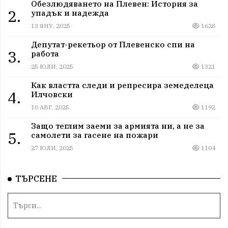
Обезлюдяването на Плевен: История за
2.
упадък и надежда
13 ЯНУ, 2025
1628
Депутат-рекетьор от Плевенско спи на
3.
работа
25 ЮЛИ, 2025
1321
Как властта следи и репресира земеделеца
4.
Илчовски
10 АВГ, 2025
1192
Защо теглим заеми за армията ни, а не за
5.
самолети за гасене на пожари
27 ЮЛИ, 2025
1104
ТЪРСЕНЕ