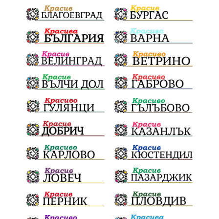
Здраве
МРРБ
Долни Дъбник
Плевенска филхармония
Койнаре
Общински съвет
Наркотици
санкции
инвестиции
Окръжен съд
Лято 2025
културен календар
дело
подкрепа
Дарителска кампания
театър
Българска армия
Георги Парцалев
Радостин Василев
Регионална библиотека
„Христо Смирненски“
напояване
„Евровизия“
24 май
РДПБЗН
спасителна акция