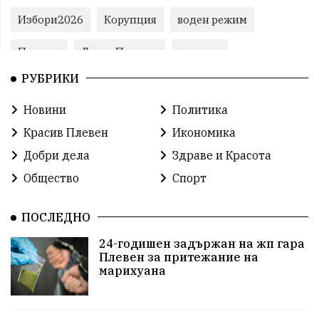
Избори2026
Корупция
воден режим
Пожари
ЛетниПожари
оставка
РУБРИКИ
ОбластПлевен
ученици
ремонти
Новини
Политика
Красив Плевен
Сияна
МВР
Красив Плевен
Икономика
благотворителност
Илияна Йотова
Добри дела
Здраве и Красота
Общество
Спорт
Общински съвет
Общество
Икономика
Ивелин Михайлов
инфраструктура
ПОСЛЕДНО
24-годишен задържан на жп гара
здравеопазване
концерт
задържани
Плевен за притежание на
марихуана
Бойко Борисов
ПрогнозаЗаВремето
ГЕРБ
репресии
изкуство
водна криза
Брест