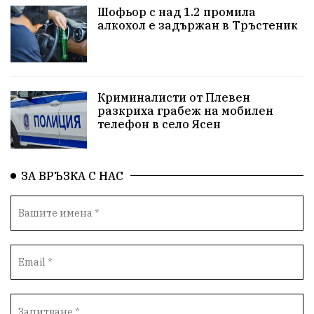
Шофьор с над 1.2 промила
протести
водоснабдяване
Левски
алкохол е задържан в Тръстеник
Народно събрание
прокуратура
Бюджет2026
Плевенско
Новини
Традиции
Избори
Криминалисти от Плевен
разкриха грабеж на мобилен
Фолклор
Концерти
спорт
ПТП
ГДБОП
телефон в село Ясен
Финансиране
Купуване на гласове
ЗА ВРЪЗКА С НАС
Разследване
библиотека „Христо Смирненски“
партия "Мафия"
Росен Желязков
екология
Социална политика
Кайлъка
Пордим
ремонт
еврото
фестивал
Превенция
пожарна безопасност
акция
Ловеч
побой