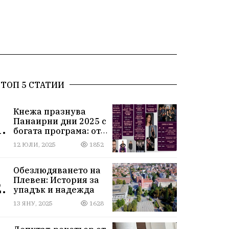
ТОП 5 СТАТИИ
Кнежа празнува
Панаирни дни 2025 с
.
богата програма: от
спортни турнири до
12 ЮЛИ, 2025
1852
концерти под
звездите
Обезлюдяването на
Плевен: История за
.
упадък и надежда
13 ЯНУ, 2025
1628