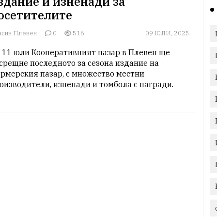
здание и изненади за
осетителите
асив Плевен
0
516
09 ЮЛИ, 2025
 11 юли Кооперативният пазар в Плевен ще 
срещне последното за сезона издание на 
рмерския пазар, с множество местни 
оизводители, изненади и томбола с награди.