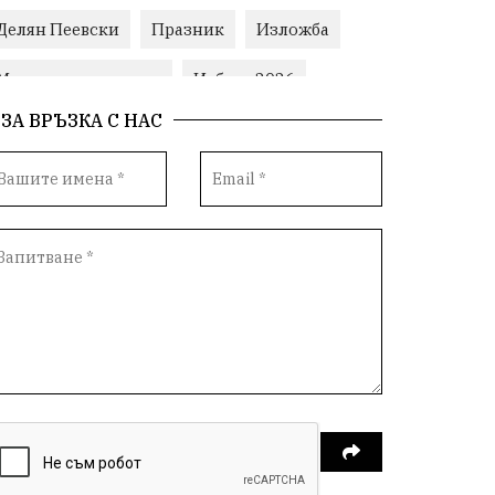
Делян Пеевски
Празник
Изложба
Министерски съвет
Избори2026
ЗА ВРЪЗКА С НАС
Корупция
воден режим
Пожари
ЛетниПожари
оставка
ОбластПлевен
ученици
ремонти
Красив Плевен
Сияна
МВР
благотворителност
Илияна Йотова
Общински съвет
Общество
Икономика
Ивелин Михайлов
инфраструктура
здравеопазване
концерт
задържани