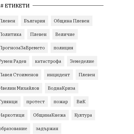
# ЕТИКЕТИ
Плевен
България
Община Плевен
Политика
Плевен
Величие
ПрогнозаЗаВремето
полиция
Румен Радев
катастрофа
Земеделие
Павел Стоименов
инцидент
Плевен
Ивелин Михайлов
ВоднаКриза
Гулянци
протест
пожар
ВиК
Наркотици
ОбщинаКнежа
Култура
образование
задържан