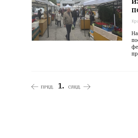
и
п
Кр
На
по
фе
пр
1.
ПРЕД.
СЛЕД.