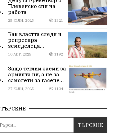
Депутат-рекетьор от
Плевенско спи на
.
работа
25 ЮЛИ, 2025
1321
Как властта следи и
репресира
.
земеделеца
Илчовски
10 АВГ, 2025
1192
Защо теглим заеми за
армията ни, а не за
.
самолети за гасене
на пожари
27 ЮЛИ, 2025
1104
ТЪРСЕНЕ