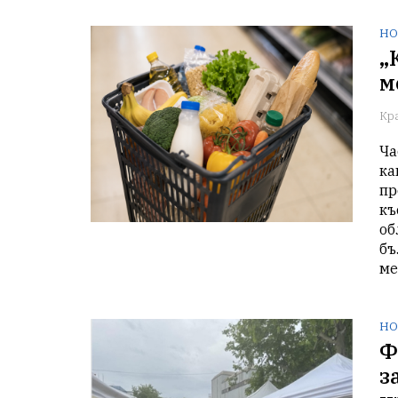
НО
„
м
Кр
Ча
ка
пр
къ
об
бъ
ме
НО
Ф
з