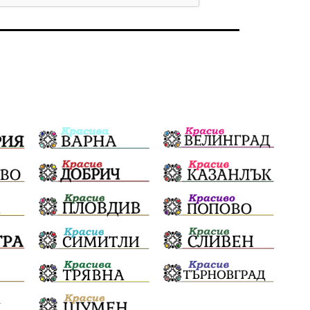
Бойко Борисов
ПрогнозаЗаВремето
ГЕРБ
репресии
изкуство
водна криза
Брест
протести
водоснабдяване
Левски
прокуратура
Народно събрание
Бюджет2026
Плевенско
Новини
Традиции
Избори
Фолклор
Концерти
спорт
ПТП
ГДБОП
Финансиране
Купуване на гласове
Разследване
библиотека „Христо Смирненски“