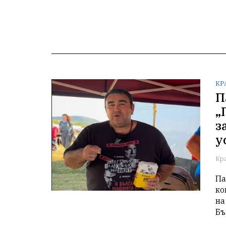
КР
П
„
з
у
Кр
Па
ко
на
Бъ