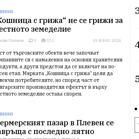
3
ВИНИ
Кошница с грижа“ не се грижи за
естното земеделие
асив Плевен
0
131
09 ЮНИ, 2026
4
ст от търговските обекти вече започват 
мпаниите си с намаления на основни хранителни 
одукти, а други предстои да се включат на по-
сен етап. Мярката „Кошница с грижа“ цели да 
5
лекчи потребителите, но според част от 
лгарските производители ефектът ѝ върху 
стното земеделие остава спорен.
ВИНИ
ермерският пазар в Плевен се
авръща с последно лятно