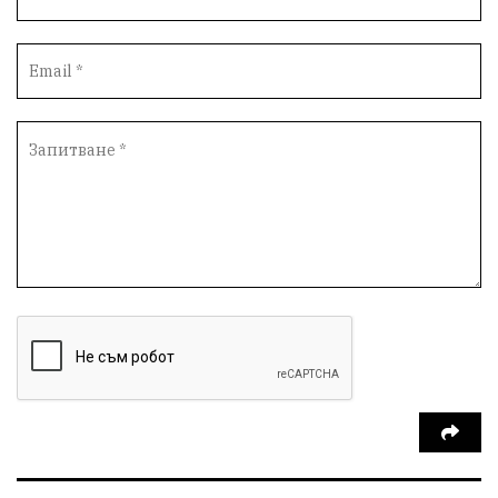
партия "Мафия"
Росен Желязков
екология
Социална политика
Кайлъка
Пордим
Превенция
фестивал
Долни Дъбник
ремонт
еврото
пожарна безопасност
акция
Ловеч
побой
Живопис
#Белене
правосъдие
Исторически парк
престъпление
ОбластПлевен
задържан мъж
Иван Петков
РДПБЗН
празнична програма
парк „Кайлъка“
Българско производство
пътна безопасност
добро дело
Арест