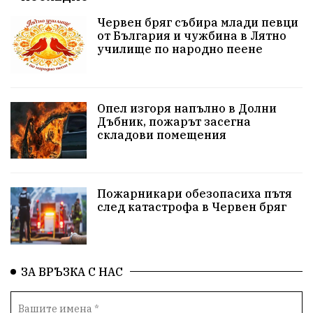
Червен бряг събира млади певци
здравеопазване
концерт
задържани
от България и чужбина в Лятно
училище по народно пеене
Бойко Борисов
ПрогнозаЗаВремето
ГЕРБ
репресии
изкуство
водна криза
Брест
Опел изгоря напълно в Долни
протести
Фолклор
водоснабдяване
Дъбник, пожарът засегна
складови помещения
Левски
Народно събрание
прокуратура
Бюджет2026
Плевенско
Концерти
Пожарникари обезопасиха пътя
след катастрофа в Червен бряг
Новини
Традиции
Избори
Разследване
спорт
ПТП
ГДБОП
Финансиране
ЗА ВРЪЗКА С НАС
Купуване на гласове
библиотека „Христо Смирненски“