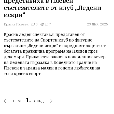
представиха в Плевен
състезателите от клуб „Ледени
искри“
Красив Плевен
0
237
23 ДЕК, 2025
Красив леден спектакъл, представен от 
състезателите на Спортен клуб по фигурно 
пързаляне „Ледени искри“ е поредният акцент от 
богатата празнична програма на Плевен през 
декември. Приказката оживя в понеделник вечер 
на Ледената пързалка в Коледното градче на 
Плевен и зарадва малки и големи любители на 
този красив спорт.
1.
ПРЕД.
СЛЕД.