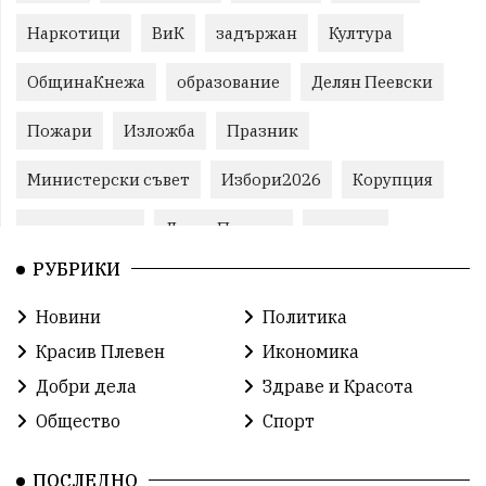
Наркотици
ВиК
задържан
Култура
ОбщинаКнежа
образование
Делян Пеевски
Пожари
Изложба
Празник
Министерски съвет
Избори2026
Корупция
воден режим
ЛетниПожари
оставка
РУБРИКИ
ОбластПлевен
ученици
ремонти
Новини
Политика
Красив Плевен
Сияна
МВР
Красив Плевен
Икономика
благотворителност
Илияна Йотова
Добри дела
Здраве и Красота
Общество
Спорт
Общински съвет
Общество
Икономика
Ивелин Михайлов
инфраструктура
ПОСЛЕДНО