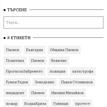
ТЪРСЕНЕ
# ЕТИКЕТИ
Плевен
България
Община Плевен
Политика
Плевен
Величие
ПрогнозаЗаВремето
полиция
катастрофа
Румен Радев
Земеделие
Павел Стоименов
инцидент
Плевен
Ивелин Михайлов
пожар
ВоднаКриза
Гулянци
протест