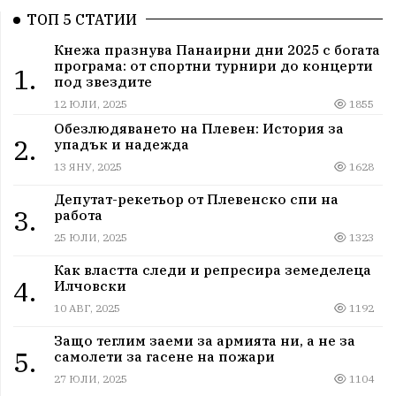
ТОП 5 СТАТИИ
Кнежа празнува Панаирни дни 2025 с богата
програма: от спортни турнири до концерти
1.
под звездите
12 ЮЛИ, 2025
1855
Обезлюдяването на Плевен: История за
2.
упадък и надежда
13 ЯНУ, 2025
1628
Депутат-рекетьор от Плевенско спи на
3.
работа
25 ЮЛИ, 2025
1323
Как властта следи и репресира земеделеца
4.
Илчовски
10 АВГ, 2025
1192
Защо теглим заеми за армията ни, а не за
5.
самолети за гасене на пожари
27 ЮЛИ, 2025
1104