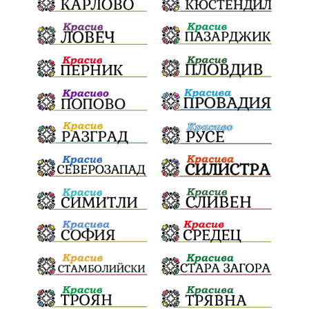
Дарителска кампания
дело
подкрепа
театър
Българска армия
Георги Парцалев
Радостин Василев
Регионална библиотека
„Христо Смирненски“
напояване
спасителна акция
„Евровизия“
24 май
DARA
назначения
Проверка
проверки
ВиК Плевен
Андрей Гюров
Тръстеник
изпълнителен директор
ОбластПлевен
Коледно градче
заместник-кмет
палеж
"Лукойл"
почит
загинала жена
Украйна