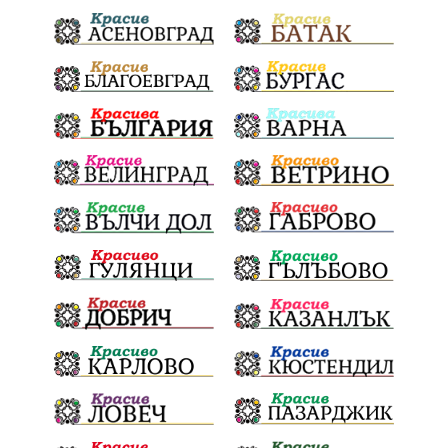
Празници
Цени
МВР
инциденти
АПИ
Здраве
МРРБ
Долни Дъбник
Плевенска филхармония
Койнаре
Общински съвет
Наркотици
санкции
инвестиции
Окръжен съд
Лято 2025
културен календар
дело
подкрепа
Дарителска кампания
театър
Българска армия
Георги Парцалев
Радостин Василев
Регионална библиотека
„Христо Смирненски“
напояване
„Евровизия“