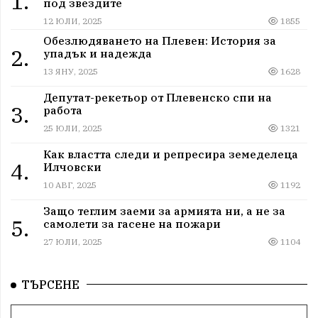
1.
под звездите
12 ЮЛИ, 2025
1855
Обезлюдяването на Плевен: История за
2.
упадък и надежда
13 ЯНУ, 2025
1628
Депутат-рекетьор от Плевенско спи на
3.
работа
25 ЮЛИ, 2025
1321
Как властта следи и репресира земеделеца
4.
Илчовски
10 АВГ, 2025
1192
Защо теглим заеми за армията ни, а не за
5.
самолети за гасене на пожари
27 ЮЛИ, 2025
1104
ТЪРСЕНЕ