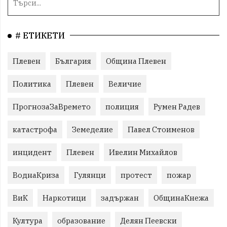
# ЕТИКЕТИ
Плевен
България
Община Плевен
Политика
Плевен
Величие
ПрогнозаЗаВремето
полиция
Румен Радев
катастрофа
Земеделие
Павел Стоименов
инцидент
Плевен
Ивелин Михайлов
ВоднаКриза
Гулянци
протест
пожар
ВиК
Наркотици
задържан
ОбщинаКнежа
Култура
образование
Делян Пеевски