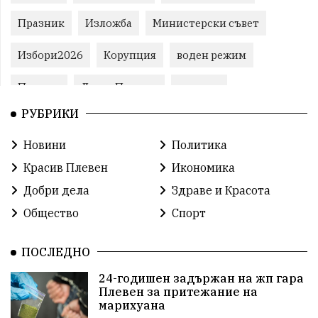
Празник
Изложба
Министерски съвет
Избори2026
Корупция
воден режим
Пожари
ЛетниПожари
оставка
РУБРИКИ
ОбластПлевен
ученици
ремонти
Новини
Политика
Красив Плевен
Сияна
МВР
Красив Плевен
Икономика
благотворителност
Илияна Йотова
Добри дела
Здраве и Красота
Общество
Спорт
Общински съвет
Общество
Икономика
Ивелин Михайлов
инфраструктура
ПОСЛЕДНО
24-годишен задържан на жп гара
здравеопазване
концерт
задържани
Плевен за притежание на
марихуана
Бойко Борисов
ПрогнозаЗаВремето
ГЕРБ