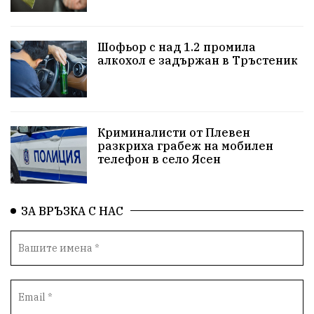
репресии
изкуство
водна криза
Брест
Шофьор с над 1.2 промила
протести
водоснабдяване
Левски
алкохол е задържан в Тръстеник
Народно събрание
прокуратура
Бюджет2026
Плевенско
Новини
Традиции
Избори
Криминалисти от Плевен
разкриха грабеж на мобилен
Фолклор
Концерти
спорт
ПТП
ГДБОП
телефон в село Ясен
Финансиране
Купуване на гласове
ЗА ВРЪЗКА С НАС
Разследване
библиотека „Христо Смирненски“
партия "Мафия"
Росен Желязков
екология
Социална политика
Кайлъка
Пордим
ремонт
еврото
фестивал
Превенция