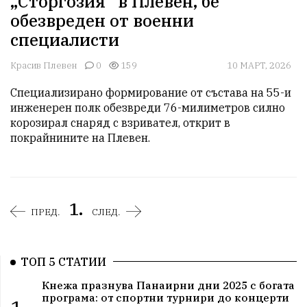
„Сторгозия“ в Плевен, бе
обезвреден от военни
специалисти
Красив Плевен
0
159
10 МАРТ, 2026
Специализирано формирование от състава на 55-и 
инженерен полк обезвреди 76-милиметров силно 
корозирал снаряд с взривател, открит в 
покрайнините на Плевен. 
1.
ПРЕД.
СЛЕД.
ТОП 5 СТАТИИ
Кнежа празнува Панаирни дни 2025 с богата
програма: от спортни турнири до концерти