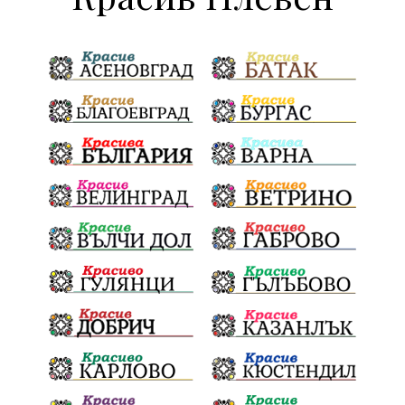
ДПС Ново начало
Пазарджик
Червен бряг
Евро
загинал
ВиК мрежа
политически натиск
Васил Левски
АПИ
Здраве
МРРБ
МВР
инциденти
Празници
Цени
ПожарнаБезопасност
Окръжен съд
санкции
инвестиции
Койнаре
Плевенска филхармония
Общински съвет
Наркотици
Лято 2025
щети
културен календар
Дарителска кампания
дело
подкрепа