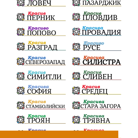
театър
Българска армия
Георги Парцалев
Радостин Василев
Регионална библиотека
„Христо Смирненски“
напояване
спасителна акция
„Евровизия“
24 май
DARA
назначения
Проверка
проверки
ВиК Плевен
Андрей Гюров
Тръстеник
изпълнителен директор
ОбластПлевен
Коледно градче
заместник-кмет
палеж
"Лукойл"
почит
загинала жена
Украйна
безводие
Заплахи
Гордост
МЗХ