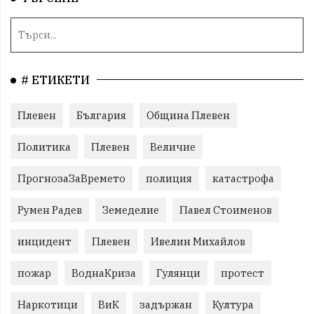
# ЕТИКЕТИ
Плевен
България
Община Плевен
Политика
Плевен
Величие
ПрогнозаЗаВремето
полиция
катастрофа
Румен Радев
Земеделие
Павел Стоименов
инцидент
Плевен
Ивелин Михайлов
пожар
ВоднаКриза
Гулянци
протест
Наркотици
ВиК
задържан
Култура