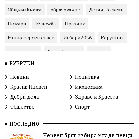
ОбщинаКнежа
образование
Делян Пеевски
Пожари
Изложба
Празник
Министерски съвет
Избори2026
Корупция
воден режим
ЛетниПожари
оставка
РУБРИКИ
ОбластПлевен
ученици
ремонти
Новини
Политика
Красив Плевен
Сияна
МВР
Красив Плевен
Икономика
благотворителност
Илияна Йотова
Добри дела
Здраве и Красота
Общество
Спорт
Общински съвет
Общество
Икономика
Ивелин Михайлов
инфраструктура
ПОСЛЕДНО
Червен бряг събира млади певци
здравеопазване
концерт
задържани