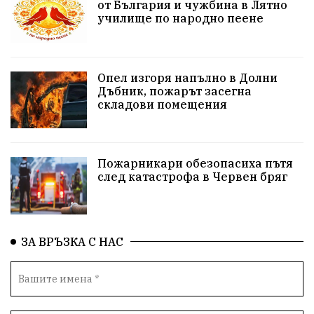
от България и чужбина в Лятно
училище по народно пеене
Бойко Борисов
ПрогнозаЗаВремето
ГЕРБ
репресии
изкуство
водна криза
Брест
Опел изгоря напълно в Долни
протести
Фолклор
водоснабдяване
Дъбник, пожарът засегна
складови помещения
Левски
Народно събрание
прокуратура
Бюджет2026
Плевенско
Концерти
Пожарникари обезопасиха пътя
след катастрофа в Червен бряг
Новини
Традиции
Избори
Разследване
спорт
ПТП
ГДБОП
Финансиране
ЗА ВРЪЗКА С НАС
Купуване на гласове
библиотека „Христо Смирненски“
партия "Мафия"
Росен Желязков
екология