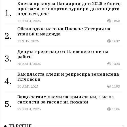
Кнежа празнува Панаирни дни 2025 с богата
програма: от спортни турнири до концерти
1.
под звездите
12 ЮЛИ, 2025
1858
Обезлюдяването на Плевен: История за
2.
упадък и надежда
13 ЯНУ, 2025
1632
Депутат-рекетьор от Плевенско спи на
3.
работа
25 ЮЛИ, 2025
1323
Как властта следи и репресира земеделеца
4.
Илчовски
10 АВГ, 2025
1193
Защо теглим заеми за армията ни, а не за
5.
самолети за гасене на пожари
27 ЮЛИ, 2025
1106
ТЪРСЕНЕ