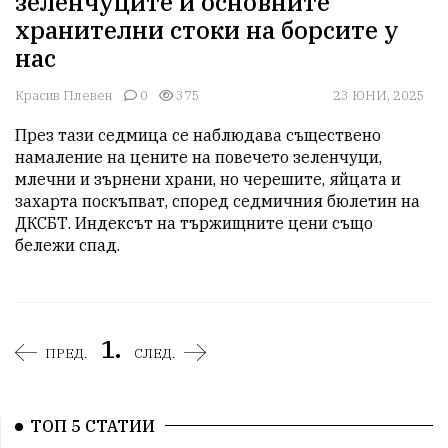
зеленчуците и основните
хранителни стоки на борсите у
нас
Красив Плевен
0
375
23 ЮНИ, 2025
През тази седмица се наблюдава съществено 
намаление на цените на повечето зеленчуци, 
млечни и зърнени храни, но черешите, яйцата и 
захарта поскъпват, според седмичния бюлетин на 
ДКСБТ. Индексът на тържищните цени също 
бележи спад.
1.
ПРЕД.
СЛЕД.
ТОП 5 СТАТИИ