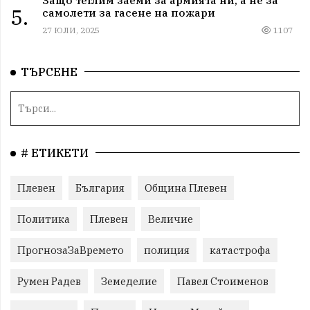
Защо теглим заеми за армията ни, а не за
5.
самолети за гасене на пожари
27 ЮЛИ, 2025
1107
ТЪРСЕНЕ
# ЕТИКЕТИ
Плевен
България
Община Плевен
Политика
Плевен
Величие
ПрогнозаЗаВремето
полиция
катастрофа
Румен Радев
Земеделие
Павел Стоименов