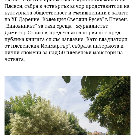
Плевен, събра в четвъртък вечер представители на 
културната общественост и съмишленици в залите 
на ХГ Дарение „Колекция Светлин Русев“ в Плевен. 
„Виновникът“ за тази среща - журналистът 
Димитър Стойков, представи за първи път пред 
публика книгата си със заглавие „Като гладиатори 
от плевенския Монмартър“, събрала интервюта и 
лични спомени за над 50 плевенски майстори на 
четката.