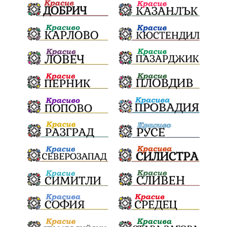
Общински съвет
Наркотици
Лято 2025
щети
културен календар
Дарителска кампания
дело
подкрепа
театър
Българска армия
Георги Парцалев
Радостин Василев
Регионална библиотека
„Христо Смирненски“
напояване
спасителна акция
„Евровизия“
24 май
DARA
назначения
Проверка
проверки
ВиК Плевен
Андрей Гюров
Тръстеник
изпълнителен директор
ОбластПлевен