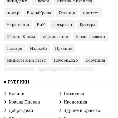
инцидент
Плевен
Ивелин Михайлов
пожар
ВоднаКриза
Гулянци
протест
Наркотици
ВиК
задържан
Култура
ОбщинаКнежа
образование
Делян Пеевски
Пожари
Изложба
Празник
Министерски съвет
Избори2026
Корупция
воден режим
ЛетниПожари
оставка
РУБРИКИ
ОбластПлевен
ученици
ремонти
Новини
Политика
Красив Плевен
Сияна
МВР
Красив Плевен
Икономика
благотворителност
Илияна Йотова
Добри дела
Здраве и Красота