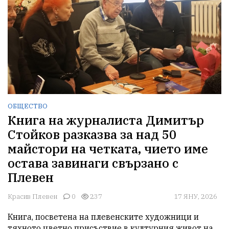
ОБЩЕСТВО
Книга на журналиста Димитър
Стойков разказва за над 50
майстори на четката, чието име
остава завинаги свързано с
Плевен
Красив Плевен
0
237
17 ЯНУ, 2026
Книга, посветена на плевенските художници и 
тяхното цветно присъствие в културния живот на 