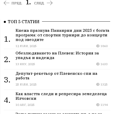
1.
ПРЕД.
СЛЕД.
ТОП 5 СТАТИИ
Кнежа празнува Панаирни дни 2025 с богата
програма: от спортни турнири до концерти
1.
под звездите
12 ЮЛИ, 2025
1860
Обезлюдяването на Плевен: История за
2.
упадък и надежда
13 ЯНУ, 2025
1633
Депутат-рекетьор от Плевенско спи на
3.
работа
25 ЮЛИ, 2025
1325
Как властта следи и репресира земеделеца
4.
Илчовски
10 АВГ, 2025
1194