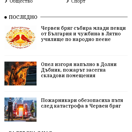
Общество
Спорт
Общински съвет
Общество
Икономика
Ивелин Михайлов
инфраструктура
ПОСЛЕДНО
Червен бряг събира млади певци
здравеопазване
концерт
задържани
от България и чужбина в Лятно
училище по народно пеене
Бойко Борисов
ПрогнозаЗаВремето
ГЕРБ
репресии
изкуство
водна криза
Брест
Опел изгоря напълно в Долни
протести
Фолклор
водоснабдяване
Дъбник, пожарът засегна
складови помещения
Левски
Народно събрание
прокуратура
Бюджет2026
Плевенско
Концерти
Пожарникари обезопасиха пътя
след катастрофа в Червен бряг
Новини
Традиции
Избори
Разследване
спорт
ПТП
ГДБОП
Финансиране