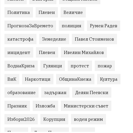
Политика
Плевен
Величие
ПрогнозаЗаВремето
полиция
Румен Радев
катастрофа
Земеделие
Павел Стоименов
инцидент
Плевен
Ивелин Михайлов
ВоднаКриза
Гулянци
протест
пожар
ВиК
Наркотици
ОбщинаКнежа
Култура
образование
задържан
Делян Пеевски
Празник
Изложба
Министерски съвет
Избори2026
Корупция
воден режим
Пожари
ЛетниПожари
оставка