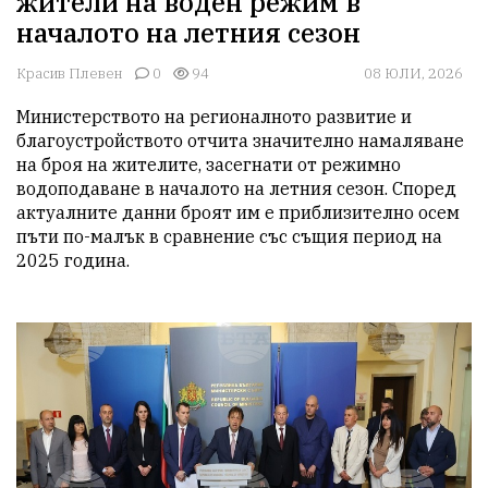
жители на воден режим в
началото на летния сезон
Красив Плевен
0
94
08 ЮЛИ, 2026
Министерството на регионалното развитие и 
благоустройството отчита значително намаляване 
на броя на жителите, засегнати от режимно 
водоподаване в началото на летния сезон. Според 
актуалните данни броят им е приблизително осем 
пъти по-малък в сравнение със същия период на 
2025 година.