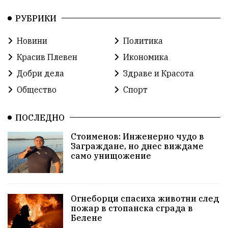
РУБРИКИ
ОбластПлевен
ученици
ремонти
Новини
Политика
Красив Плевен
Сияна
МВР
Красив Плевен
Икономика
благотворителност
Илияна Йотова
Добри дела
Здраве и Красота
Общество
Спорт
Общински съвет
Общество
Икономика
Ивелин Михайлов
инфраструктура
ПОСЛЕДНО
Стоименов: Инженерно чудо в
здравеопазване
концерт
задържани
Заграждане, но днес виждаме
само унищожение
Бойко Борисов
ПрогнозаЗаВремето
ГЕРБ
репресии
изкуство
водна криза
Брест
Огнеборци спасиха животни след
протести
водоснабдяване
Левски
пожар в стопанска сграда в
Белене