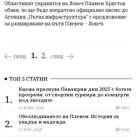
Областният управител на Ловеч Пламен Христов 
обяви, че ще бъде изпратено официално писмо до 
Агенция „Пътна инфраструктура“ с предложение 
за разширяване на пътя Плевен – Ловеч.
1.
2.
ПРЕД.
СЛЕД.
ТОП 5 СТАТИИ
Кнежа празнува Панаирни дни 2025 с богата
програма: от спортни турнири до концерти
1.
под звездите
12 ЮЛИ, 2025
1853
Обезлюдяването на Плевен: История за
2.
упадък и надежда
13 ЯНУ, 2025
1628