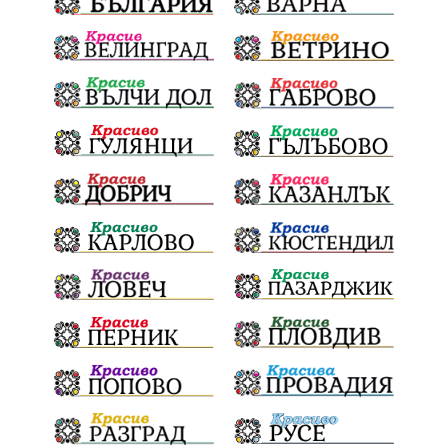
Плевенска филхармония
Койнаре
Общински съвет
Наркотици
санкции
инвестиции
Окръжен съд
Лято 2025
културен календар
дело
подкрепа
Дарителска кампания
театър
напояване
Георги Парцалев
Българска армия
Радостин Василев
Регионална библиотека
„Христо Смирненски“
„Евровизия“
24 май
РДПБЗН
спасителна акция
Проверка
проверки
ВиК Плевен
DARA
назначения