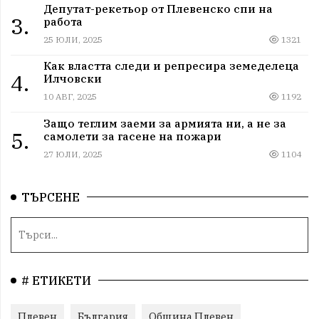
Депутат-рекетьор от Плевенско спи на
3.
работа
25 ЮЛИ, 2025
1321
Как властта следи и репресира земеделеца
4.
Илчовски
10 АВГ, 2025
1192
Защо теглим заеми за армията ни, а не за
5.
самолети за гасене на пожари
27 ЮЛИ, 2025
1104
ТЪРСЕНЕ
# ЕТИКЕТИ
Плевен
България
Община Плевен