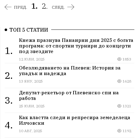
1.
2.
ПРЕД.
СЛЕД.
ТОП 5 СТАТИИ
Кнежа празнува Панаирни дни 2025 с богата
програма: от спортни турнири до концерти
1.
под звездите
12 ЮЛИ, 2025
1853
Обезлюдяването на Плевен: История за
2.
упадък и надежда
13 ЯНУ, 2025
1628
Депутат-рекетьор от Плевенско спи на
3.
работа
25 ЮЛИ, 2025
1321
Как властта следи и репресира земеделеца
4.
Илчовски
10 АВГ, 2025
1192