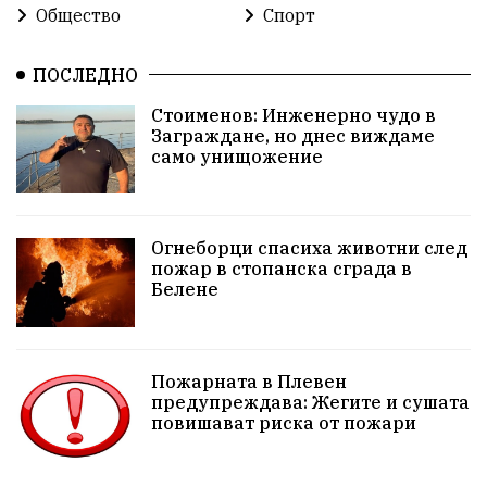
Общество
Спорт
Общински съвет
Общество
Икономика
Ивелин Михайлов
инфраструктура
ПОСЛЕДНО
Стоименов: Инженерно чудо в
здравеопазване
концерт
задържани
Заграждане, но днес виждаме
само унищожение
Бойко Борисов
ПрогнозаЗаВремето
ГЕРБ
репресии
изкуство
водна криза
Брест
Огнеборци спасиха животни след
протести
водоснабдяване
Левски
пожар в стопанска сграда в
Белене
прокуратура
Народно събрание
Бюджет2026
Плевенско
Новини
Традиции
Избори
Пожарната в Плевен
предупреждава: Жегите и сушата
Фолклор
Концерти
спорт
ПТП
ГДБОП
повишават риска от пожари
Финансиране
Купуване на гласове