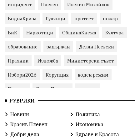
инцидент
Плевен
Ивелин Михайлов
ВоднаКриза
Гулянци
протест
пожар
ВиК
Наркотици
ОбщинаКнежа
Култура
образование
задържан
Делян Пеевски
Празник
Изложба
Министерски съвет
Избори2026
Корупция
воден режим
Пожари
ЛетниПожари
оставка
РУБРИКИ
ОбластПлевен
ученици
ремонти
Новини
Политика
Красив Плевен
Сияна
МВР
Красив Плевен
Икономика
благотворителност
Илияна Йотова
Добри дела
Здраве и Красота