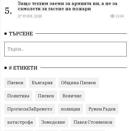
Защо теглим заеми за армията ни, а не за
5.
самолети за гасене на пожари
27 ЮЛИ, 2025
1104
ТЪРСЕНЕ
# ЕТИКЕТИ
Плевен
България
Община Плевен
Политика
Плевен
Величие
ПрогнозаЗаВремето
полиция
Румен Радев
катастрофа
Земеделие
Павел Стоименов