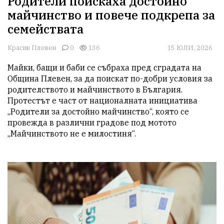
Родители поискаха достойно
майчинство и повече подкрепа за
семействата
Красив Плевен
0
136
15 ЮЛИ, 2026
Майки, бащи и баби се събраха пред сградата на 
Община Плевен, за да поискат по-добри условия за 
родителството и майчинството в България. 
Протестът е част от националната инициатива 
„Родители за достойно майчинство“, която се 
провежда в различни градове под мотото 
„Майчинството не е милостиня“.