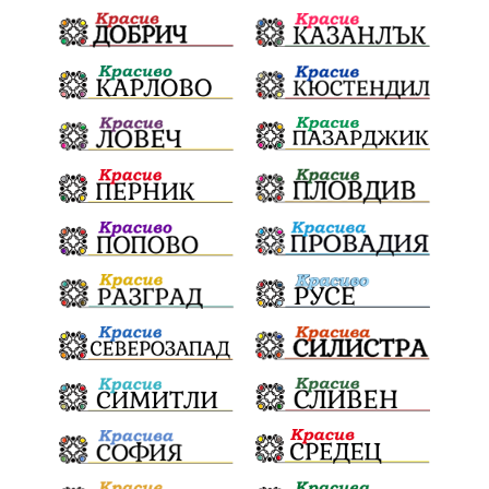
Дарителска кампания
театър
напояване
Георги Парцалев
Българска армия
Радостин Василев
Регионална библиотека
„Христо Смирненски“
„Евровизия“
24 май
РДПБЗН
спасителна акция
Проверка
проверки
ВиК Плевен
DARA
назначения
ОбластПлевен
Андрей Гюров
изпълнителен директор
заместник-кмет
почит
Коледно градче
загинала жена
"Лукойл"
Украйна
Заплахи
безводие