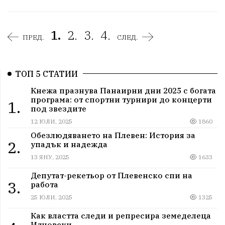
1.
2.
3.
4.
ПРЕД.
СЛЕД.
ТОП 5 СТАТИИ
Кнежа празнува Панаирни дни 2025 с богата
програма: от спортни турнири до концерти
1.
под звездите
12 ЮЛИ, 2025
1860
Обезлюдяването на Плевен: История за
2.
упадък и надежда
13 ЯНУ, 2025
1633
Депутат-рекетьор от Плевенско спи на
3.
работа
25 ЮЛИ, 2025
1325
Как властта следи и репресира земеделеца
Илчовски