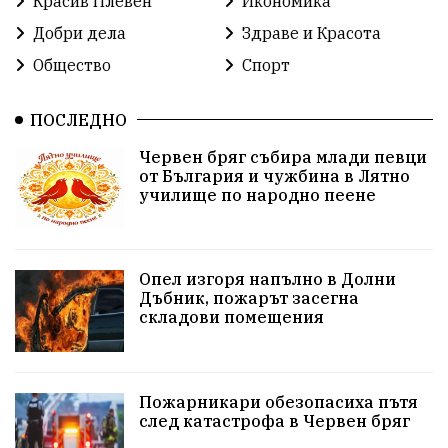
Красив Плевен
Икономика
благотворителност
Илияна Йотова
Добри дела
Здраве и Красота
Общество
Спорт
Общински съвет
Общество
Икономика
Ивелин Михайлов
инфраструктура
ПОСЛЕДНО
Червен бряг събира млади певци
здравеопазване
концерт
задържани
от България и чужбина в Лятно
училище по народно пеене
Бойко Борисов
ПрогнозаЗаВремето
ГЕРБ
репресии
изкуство
водна криза
Брест
Опел изгоря напълно в Долни
протести
Фолклор
водоснабдяване
Дъбник, пожарът засегна
складови помещения
Левски
Народно събрание
прокуратура
Бюджет2026
Плевенско
Концерти
Пожарникари обезопасиха пътя
след катастрофа в Червен бряг
Новини
Традиции
Избори
Разследване