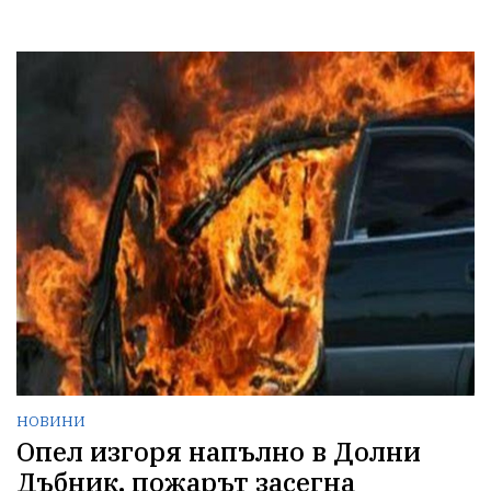
НОВИНИ
Опел изгоря напълно в Долни
Дъбник, пожарът засегна