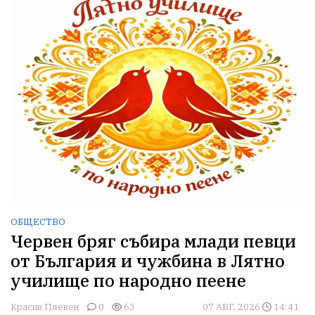
ОБЩЕСТВО
Червен бряг събира млади певци
от България и чужбина в Лятно
училище по народно пеене
Красив Плевен
0
63
07 АВГ, 2026
14:41