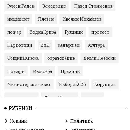
Румен Радев
Земеделие
Павел Стоименов
инцидент
Плевен
Ивелин Михайлов
пожар
ВоднаКриза
Гулянци
протест
Наркотици
ВиК
задържан
Култура
ОбщинаКнежа
образование
Делян Пеевски
Пожари
Изложба
Празник
Министерски съвет
Избори2026
Корупция
воден режим
ЛетниПожари
оставка
РУБРИКИ
ОбластПлевен
ученици
ремонти
Новини
Политика
Красив Плевен
Сияна
МВР