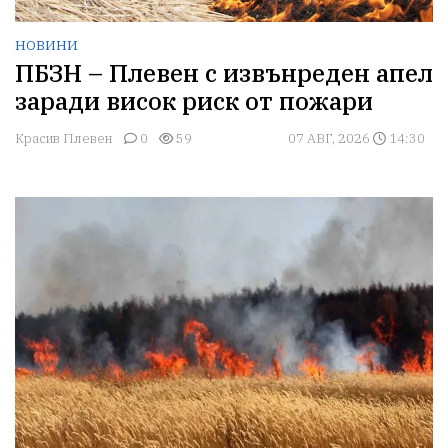
НОВИНИ
ПБЗН – Плевен с извънреден апел
заради висок риск от пожари
Красив Плевен
0
59
07 АВГ, 2026
14:30