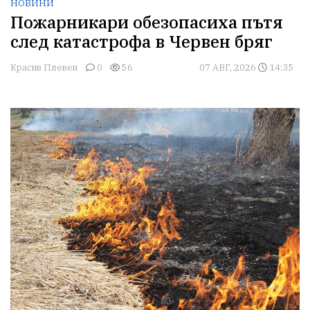
НОВИНИ
Пожарникари обезопасиха пътя
след катастрофа в Червен бряг
Красив Плевен
0
56
07 АВГ, 2026
14:35