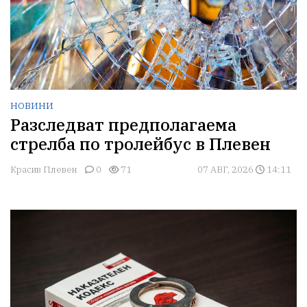
НОВИНИ
Разследват предполагаема
стрелба по тролейбус в Плевен
Красив Плевен
0
71
07 АВГ, 2026
14:11