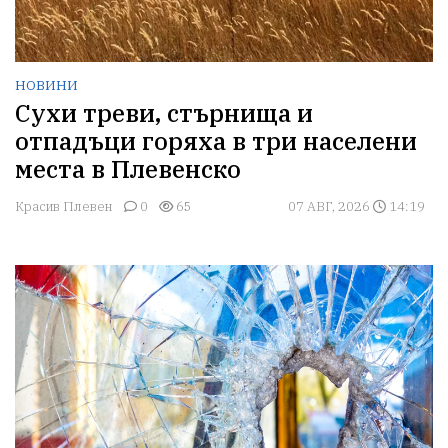
НОВИНИ
Сухи треви, стърнища и
отпадъци горяха в три населени
места в Плевенско
Красив Плевен
0
65
07 АВГ, 2026
14:19