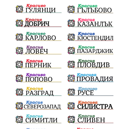
Койнаре
Плевенска филхармония
Общински съвет
Наркотици
Лято 2025
щети
културен календар
Дарителска кампания
дело
подкрепа
театър
Българска армия
Георги Парцалев
Радостин Василев
Регионална библиотека
„Христо Смирненски“
напояване
спасителна акция
„Евровизия“
24 май
DARA
назначения
Проверка
проверки
ВиК Плевен
Андрей Гюров
Тръстеник