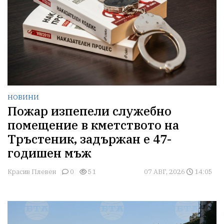
НОВИНИ
Пожар изпепели служебно
помещение в кметството на
Тръстеник, задържан е 47-
годишен мъж
Красив Плевен
0
51
07 АВГ, 2026
14:05