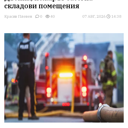
складови помещения
Красив Плевен
0
40
07 АВГ, 2026
14:38