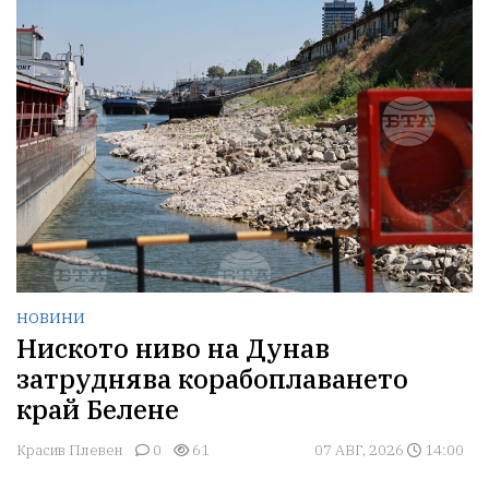
НОВИНИ
Ниското ниво на Дунав
затруднява корабоплаването
край Белене
Красив Плевен
0
61
07 АВГ, 2026
14:00