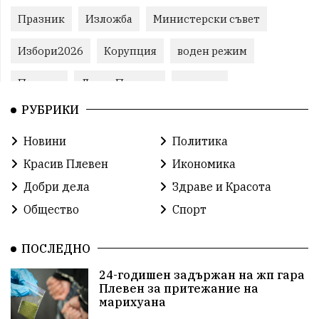
Празник
Изложба
Министерски съвет
Избори2026
Корупция
воден режим
Пожари
ЛетниПожари
оставка
РУБРИКИ
ОбластПлевен
ученици
ремонти
Новини
Политика
Красив Плевен
Сияна
МВР
Красив Плевен
Икономика
благотворителност
Илияна Йотова
Добри дела
Здраве и Красота
Общество
Спорт
Общински съвет
Общество
Икономика
Ивелин Михайлов
инфраструктура
ПОСЛЕДНО
24-годишен задържан на жп гара
здравеопазване
концерт
задържани
Плевен за притежание на
марихуана
Бойко Борисов
ПрогнозаЗаВремето
ГЕРБ