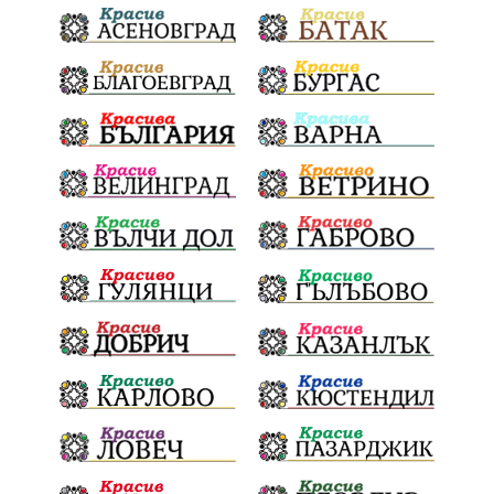
Празници
Цени
МВР
инциденти
АПИ
Здраве
МРРБ
Долни Дъбник
Плевенска филхармония
Койнаре
Общински съвет
Наркотици
санкции
инвестиции
Окръжен съд
Лято 2025
културен календар
дело
подкрепа
Дарителска кампания
театър
Българска армия
Георги Парцалев
Радостин Василев
Регионална библиотека
„Христо Смирненски“
напояване
„Евровизия“