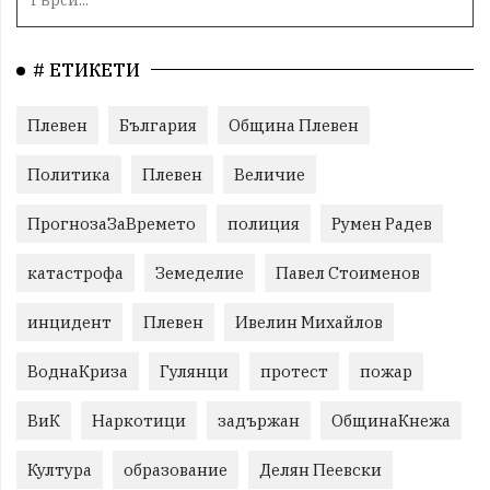
# ЕТИКЕТИ
Плевен
България
Община Плевен
Политика
Плевен
Величие
ПрогнозаЗаВремето
полиция
Румен Радев
катастрофа
Земеделие
Павел Стоименов
инцидент
Плевен
Ивелин Михайлов
ВоднаКриза
Гулянци
протест
пожар
ВиК
Наркотици
задържан
ОбщинаКнежа
Култура
образование
Делян Пеевски