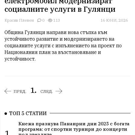
електромобил модернизират
социалните услуги в Гулянци
Красив Плевен
0
113
16 ЮНИ, 2026
Община Гулянци направи нова стъпка към 
устойчивото развитие и модернизирането на 
социалните услуги с изпълнението на проект по 
Националния план за възстановяване и 
устойчивост.
1.
ПРЕД.
СЛЕД.
ТОП 5 СТАТИИ
Кнежа празнува Панаирни дни 2025 с богата
програма: от спортни турнири до концерти
1.
под звездите