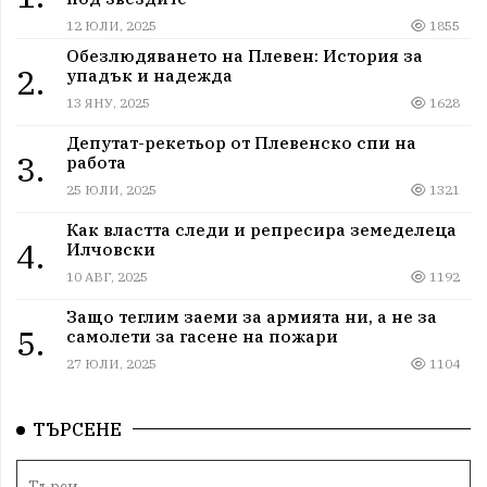
12 ЮЛИ, 2025
1855
Обезлюдяването на Плевен: История за
2.
упадък и надежда
13 ЯНУ, 2025
1628
Депутат-рекетьор от Плевенско спи на
3.
работа
25 ЮЛИ, 2025
1321
Как властта следи и репресира земеделеца
4.
Илчовски
10 АВГ, 2025
1192
Защо теглим заеми за армията ни, а не за
5.
самолети за гасене на пожари
27 ЮЛИ, 2025
1104
ТЪРСЕНЕ