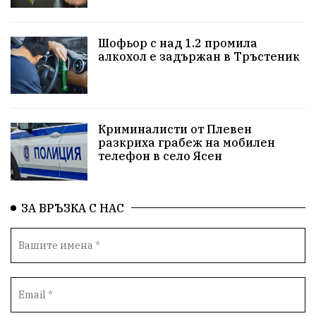
репресии
изкуство
водна криза
Брест
Шофьор с над 1.2 промила
протести
водоснабдяване
Левски
алкохол е задържан в Тръстеник
Народно събрание
прокуратура
Бюджет2026
Плевенско
Новини
Традиции
Избори
Криминалисти от Плевен
разкриха грабеж на мобилен
Фолклор
Концерти
спорт
ПТП
ГДБОП
телефон в село Ясен
Финансиране
Купуване на гласове
ЗА ВРЪЗКА С НАС
Разследване
библиотека „Христо Смирненски“
партия "Мафия"
Росен Желязков
екология
Социална политика
Кайлъка
Пордим
ремонт
еврото
фестивал
Превенция