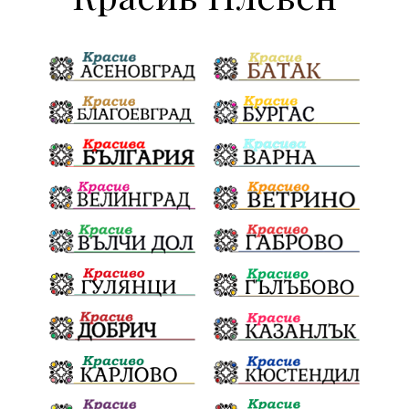
ДПС Ново начало
Пазарджик
Червен бряг
Евро
загинал
ВиК мрежа
политически натиск
Васил Левски
АПИ
Здраве
МРРБ
МВР
инциденти
Празници
Цени
ПожарнаБезопасност
Окръжен съд
санкции
инвестиции
Койнаре
Плевенска филхармония
Общински съвет
Наркотици
Лято 2025
щети
културен календар
Дарителска кампания
дело
подкрепа