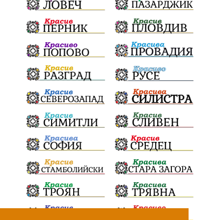
театър
Българска армия
Георги Парцалев
Радостин Василев
Регионална библиотека
„Христо Смирненски“
напояване
спасителна акция
„Евровизия“
24 май
DARA
назначения
Проверка
проверки
ВиК Плевен
Андрей Гюров
Тръстеник
изпълнителен директор
ОбластПлевен
Коледно градче
заместник-кмет
палеж
"Лукойл"
почит
загинала жена
Украйна
безводие
Заплахи
Гордост
МЗХ