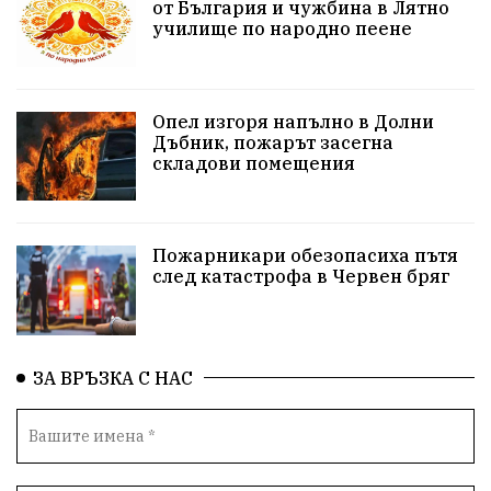
от България и чужбина в Лятно
училище по народно пеене
Бойко Борисов
ПрогнозаЗаВремето
ГЕРБ
репресии
изкуство
водна криза
Брест
Опел изгоря напълно в Долни
протести
Фолклор
водоснабдяване
Дъбник, пожарът засегна
складови помещения
Левски
Народно събрание
прокуратура
Бюджет2026
Плевенско
Концерти
Пожарникари обезопасиха пътя
след катастрофа в Червен бряг
Новини
Традиции
Избори
Разследване
спорт
ПТП
ГДБОП
Финансиране
ЗА ВРЪЗКА С НАС
Купуване на гласове
библиотека „Христо Смирненски“
партия "Мафия"
Росен Желязков
екология