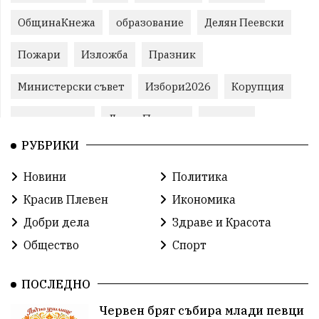
ОбщинаКнежа
образование
Делян Пеевски
Пожари
Изложба
Празник
Министерски съвет
Избори2026
Корупция
воден режим
ЛетниПожари
оставка
РУБРИКИ
ОбластПлевен
ученици
ремонти
Новини
Политика
Красив Плевен
Сияна
МВР
Красив Плевен
Икономика
благотворителност
Илияна Йотова
Добри дела
Здраве и Красота
Общество
Спорт
Общински съвет
Общество
Икономика
Ивелин Михайлов
инфраструктура
ПОСЛЕДНО
Червен бряг събира млади певци
здравеопазване
концерт
задържани