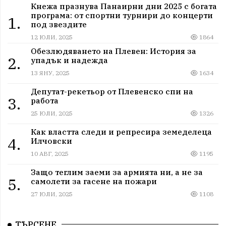
Кнежа празнува Панаирни дни 2025 с богата
програма: от спортни турнири до концерти
1.
под звездите
12 ЮЛИ, 2025
1864
Обезлюдяването на Плевен: История за
2.
упадък и надежда
13 ЯНУ, 2025
1634
Депутат-рекетьор от Плевенско спи на
3.
работа
25 ЮЛИ, 2025
1326
Как властта следи и репресира земеделеца
4.
Илчовски
10 АВГ, 2025
1195
Защо теглим заеми за армията ни, а не за
5.
самолети за гасене на пожари
27 ЮЛИ, 2025
1108
ТЪРСЕНЕ