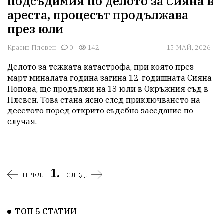
подсъдимия по делото за Сияна в
ареста, процесът продължава
през юли
Красив Плевен
0
142
15 МАЙ, 2026
Делото за тежката катастрофа, при която през 
март миналата година загина 12-годишната Сияна 
Попова, ще продължи на 13 юли в Окръжния съд в 
Плевен. Това стана ясно след приключването на 
десетото поред открито съдебно заседание по 
случая.
1.
ПРЕД.
СЛЕД.
ТОП 5 СТАТИИ