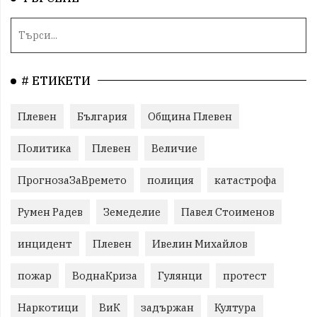
# ЕТИКЕТИ
Плевен
България
Община Плевен
Политика
Плевен
Величие
ПрогнозаЗаВремето
полиция
катастрофа
Румен Радев
Земеделие
Павел Стоименов
инцидент
Плевен
Ивелин Михайлов
пожар
ВоднаКриза
Гулянци
протест
Наркотици
ВиК
задържан
Култура