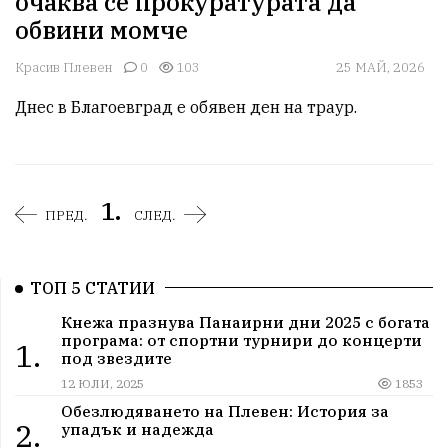
очаква се прокуратурата да
обвини момче
Красив Плевен
0
103
25 МАЙ, 2026
Днес в Благоевград е обявен ден на траур.
1.
ПРЕД.
СЛЕД.
ТОП 5 СТАТИИ
Кнежа празнува Панаирни дни 2025 с богата
програма: от спортни турнири до концерти
1.
под звездите
12 ЮЛИ, 2025
1853
Обезлюдяването на Плевен: История за
2.
упадък и надежда