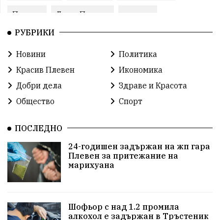
Пожари
ЛетниПожари
оставка
РУБРИКИ
ОбластПлевен
ученици
ремонти
Новини
Политика
Красив Плевен
Сияна
МВР
Красив Плевен
Икономика
благотворителност
Илияна Йотова
Добри дела
Здраве и Красота
Общество
Спорт
Общински съвет
Общество
Икономика
Ивелин Михайлов
инфраструктура
ПОСЛЕДНО
24-годишен задържан на жп гара
здравеопазване
концерт
задържани
Плевен за притежание на
марихуана
Бойко Борисов
ПрогнозаЗаВремето
ГЕРБ
репресии
изкуство
водна криза
Брест
Шофьор с над 1.2 промила
протести
водоснабдяване
Левски
алкохол е задържан в Тръстеник