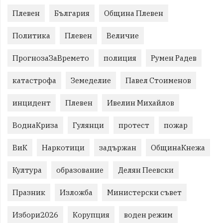
Плевен
България
Община Плевен
Политика
Плевен
Величие
ПрогнозаЗаВремето
полиция
Румен Радев
катастрофа
Земеделие
Павел Стоименов
инцидент
Плевен
Ивелин Михайлов
ВоднаКриза
Гулянци
протест
пожар
ВиК
Наркотици
задържан
ОбщинаКнежа
Култура
образование
Делян Пеевски
Празник
Изложба
Министерски съвет
Избори2026
Корупция
воден режим