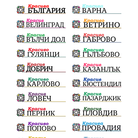
Плевенска филхармония
Койнаре
Общински съвет
Наркотици
санкции
инвестиции
Окръжен съд
Лято 2025
културен календар
дело
подкрепа
Дарителска кампания
театър
Българска армия
Георги Парцалев
Радостин Василев
Регионална библиотека
„Христо Смирненски“
напояване
„Евровизия“
24 май
РДПБЗН
спасителна акция
Проверка
проверки
ВиК Плевен
DARA