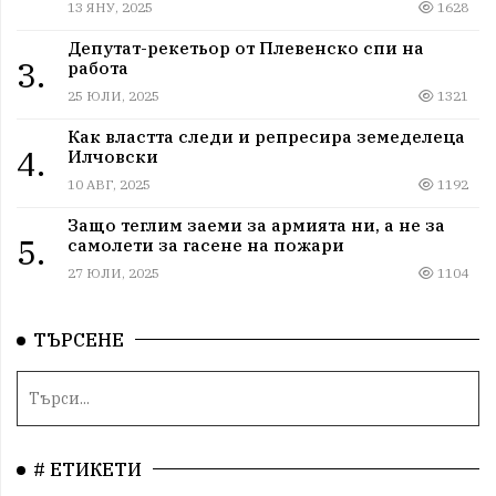
13 ЯНУ, 2025
1628
Депутат-рекетьор от Плевенско спи на
3.
работа
25 ЮЛИ, 2025
1321
Как властта следи и репресира земеделеца
4.
Илчовски
10 АВГ, 2025
1192
Защо теглим заеми за армията ни, а не за
5.
самолети за гасене на пожари
27 ЮЛИ, 2025
1104
ТЪРСЕНЕ
# ЕТИКЕТИ