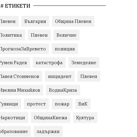
# ЕТИКЕТИ
Плевен
България
Община Плевен
Политика
Плевен
Величие
ПрогнозаЗаВремето
полиция
Румен Радев
катастрофа
Земеделие
Павел Стоименов
инцидент
Плевен
Ивелин Михайлов
ВоднаКриза
Гулянци
протест
пожар
ВиК
Наркотици
ОбщинаКнежа
Култура
образование
задържан