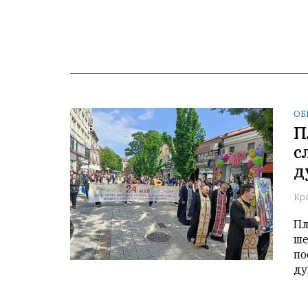
ОБ
П
с
д
Кр
Пл
ше
по
ду