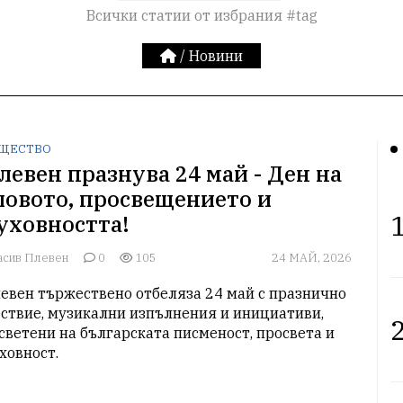
Всички статии от избрания #tag
/
Новини
ЩЕСТВО
левен празнува 24 май - Ден на
ловото, просвещението и
1
уховността!
асив Плевен
0
105
24 МАЙ, 2026
евен тържествено отбеляза 24 май с празнично 
ствие, музикални изпълнения и инициативи, 
2
светени на българската писменост, просвета и 
ховност.