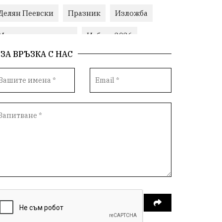
Делян Пеевски
Празник
Изложба
Министерски съвет
Избори2026
ЗА ВРЪЗКА С НАС
Корупция
воден режим
Пожари
ЛетниПожари
оставка
ОбластПлевен
ученици
ремонти
Красив Плевен
Сияна
МВР
благотворителност
Илияна Йотова
Общински съвет
Общество
Икономика
Ивелин Михайлов
инфраструктура
здравеопазване
концерт
задържани