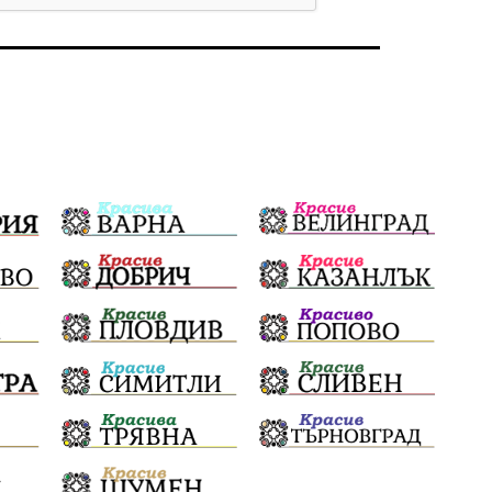
Бойко Борисов
ПрогнозаЗаВремето
ГЕРБ
репресии
изкуство
водна криза
Брест
протести
водоснабдяване
Левски
прокуратура
Народно събрание
Бюджет2026
Плевенско
Новини
Традиции
Избори
Фолклор
Концерти
спорт
ПТП
ГДБОП
Финансиране
Купуване на гласове
Разследване
библиотека „Христо Смирненски“