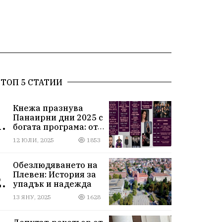
ТОП 5 СТАТИИ
Кнежа празнува
Панаирни дни 2025 с
.
богата програма: от
спортни турнири до
12 ЮЛИ, 2025
1853
концерти под
звездите
Обезлюдяването на
Плевен: История за
.
упадък и надежда
13 ЯНУ, 2025
1628