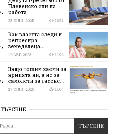
Депутат-рекетьор от
Плевенско спи на
.
работа
25 ЮЛИ, 2025
1321
Как властта следи и
репресира
.
земеделеца
Илчовски
10 АВГ, 2025
1192
Защо теглим заеми за
армията ни, а не за
.
самолети за гасене
на пожари
27 ЮЛИ, 2025
1104
ТЪРСЕНЕ