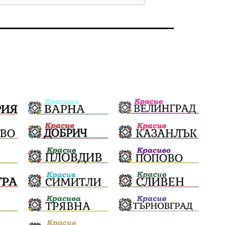
Бойко Борисов
ПрогнозаЗаВремето
ГЕРБ
репресии
изкуство
водна криза
Брест
протести
Фолклор
водоснабдяване
Левски
Народно събрание
прокуратура
Бюджет2026
Плевенско
Концерти
Новини
Традиции
Избори
Разследване
спорт
ПТП
ГДБОП
Финансиране
Купуване на гласове
библиотека „Христо Смирненски“