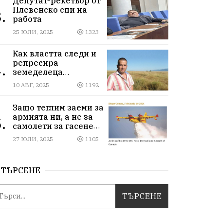
Депутат-рекетьор от
Плевенско спи на
.
работа
25 ЮЛИ, 2025
1323
Как властта следи и
репресира
.
земеделеца
Илчовски
10 АВГ, 2025
1192
Защо теглим заеми за
армията ни, а не за
.
самолети за гасене
на пожари
27 ЮЛИ, 2025
1105
ТЪРСЕНЕ