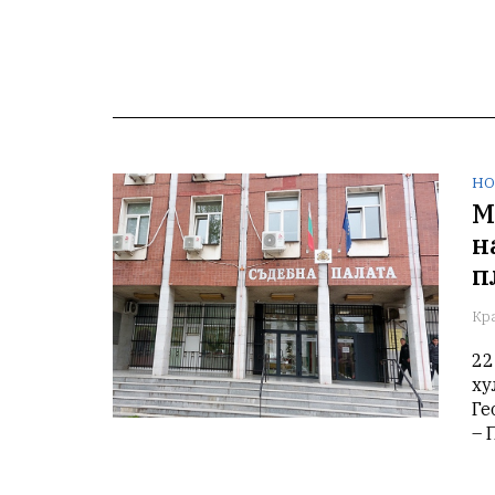
НО
М
н
п
Кр
22
ху
Ге
– 