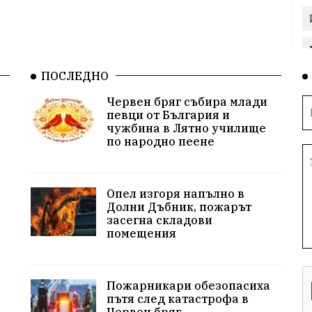
ПОСЛЕДНО
Червен бряг събира млади
певци от България и
чужбина в Лятно училище
по народно пеене
Опел изгоря напълно в
Долни Дъбник, пожарът
засегна складови
помещения
Пожарникари обезопасиха
пътя след катастрофа в