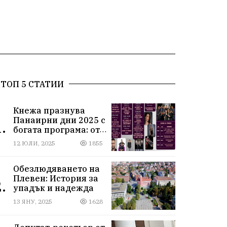
ТОП 5 СТАТИИ
Кнежа празнува
Панаирни дни 2025 с
.
богата програма: от
спортни турнири до
12 ЮЛИ, 2025
1855
концерти под
звездите
Обезлюдяването на
Плевен: История за
.
упадък и надежда
13 ЯНУ, 2025
1628