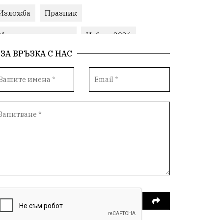
Изложба
Празник
Министерски съвет
Избори2026
ЗА ВРЪЗКА С НАС
Корупция
воден режим
ЛетниПожари
оставка
ОбластПлевен
ученици
ремонти
Красив Плевен
Сияна
МВР
благотворителност
Илияна Йотова
Общински съвет
Общество
Икономика
Ивелин Михайлов
инфраструктура
здравеопазване
концерт
задържани