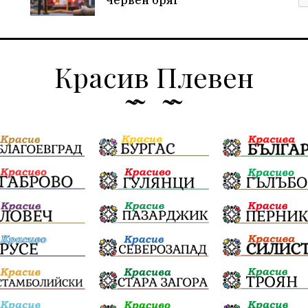
Червен бряг
Красив Плевен