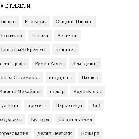
# ЕТИКЕТИ
Плевен
България
Община Плевен
Политика
Плевен
Величие
ПрогнозаЗаВремето
полиция
катастрофа
Румен Радев
Земеделие
Павел Стоименов
инцидент
Плевен
Ивелин Михайлов
пожар
ВоднаКриза
Гулянци
протест
Наркотици
ВиК
задържан
Култура
ОбщинаКнежа
образование
Делян Пеевски
Пожари