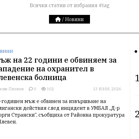
Всички статии от избрания #tag
/
Новини
ВИНИ
ъж на 22 години е обвиняем за
ападение на охранител в
1
левенска болница
асив Плевен
0
102
13 ЮНИ, 2026
-годишен мъж е обвинен за извършване на 
лигански действия след инцидент в УМБАЛ „Д-р 
2
орги Странски“, съобщиха от Районна прокуратура 
Плевен.