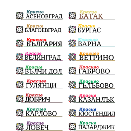
ДПС Ново начало
Пазарджик
Червен бряг
Евро
загинал
ВиК мрежа
политически натиск
Васил Левски
АПИ
Здраве
МРРБ
МВР
инциденти
Празници
Цени
ПожарнаБезопасност
Окръжен съд
санкции
инвестиции
Койнаре
Плевенска филхармония
Общински съвет
Наркотици
Лято 2025
щети
културен календар
Дарителска кампания
дело
подкрепа