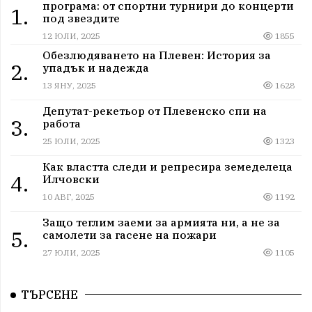
програма: от спортни турнири до концерти
1.
под звездите
12 ЮЛИ, 2025
1855
Обезлюдяването на Плевен: История за
2.
упадък и надежда
13 ЯНУ, 2025
1628
Депутат-рекетьор от Плевенско спи на
3.
работа
25 ЮЛИ, 2025
1323
Как властта следи и репресира земеделеца
4.
Илчовски
10 АВГ, 2025
1192
Защо теглим заеми за армията ни, а не за
5.
самолети за гасене на пожари
27 ЮЛИ, 2025
1105
ТЪРСЕНЕ