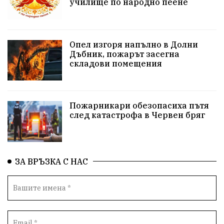
училище по народно пеене
Бойко Борисов
ПрогнозаЗаВремето
ГЕРБ
репресии
изкуство
водна криза
Брест
Опел изгоря напълно в Долни
протести
Фолклор
водоснабдяване
Дъбник, пожарът засегна
складови помещения
Левски
Народно събрание
прокуратура
Бюджет2026
Плевенско
Концерти
Пожарникари обезопасиха пътя
след катастрофа в Червен бряг
Новини
Традиции
Избори
Разследване
спорт
ПТП
ГДБОП
Финансиране
ЗА ВРЪЗКА С НАС
Купуване на гласове
библиотека „Христо Смирненски“
партия "Мафия"
Росен Желязков
екология