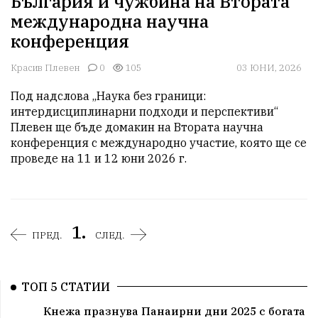
България и чужбина на Втората
международна научна
конференция
Красив Плевен
0
105
03 ЮНИ, 2026
Под надслова „Наука без граници: 
интердисциплинарни подходи и перспективи“ 
Плевен ще бъде домакин на Втората научна 
конференция с международно участие, която ще се 
проведе на 11 и 12 юни 2026 г.
1.
ПРЕД.
СЛЕД.
ТОП 5 СТАТИИ
Кнежа празнува Панаирни дни 2025 с богата