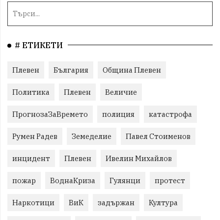
# ЕТИКЕТИ
Плевен
България
Община Плевен
Политика
Плевен
Величие
ПрогнозаЗаВремето
полиция
катастрофа
Румен Радев
Земеделие
Павел Стоименов
инцидент
Плевен
Ивелин Михайлов
пожар
ВоднаКриза
Гулянци
протест
Наркотици
ВиК
задържан
Култура