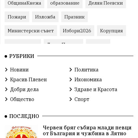
ОбщинаКнежа
образование
Делян Пеевски
Пожари
Изложба
Празник
Министерски съвет
Избори2026
Корупция
воден режим
ЛетниПожари
оставка
РУБРИКИ
ОбластПлевен
ученици
ремонти
Новини
Политика
Красив Плевен
Сияна
МВР
Красив Плевен
Икономика
благотворителност
Илияна Йотова
Добри дела
Здраве и Красота
Общество
Спорт
Общински съвет
Общество
Икономика
Ивелин Михайлов
инфраструктура
ПОСЛЕДНО
Червен бряг събира млади певци
здравеопазване
концерт
задържани
от България и чужбина в Лятно