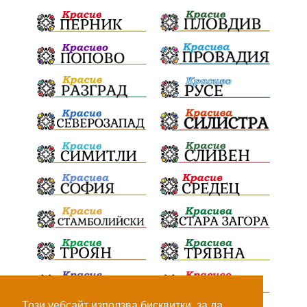
театър
Българска армия
Георги Парцалев
Радостин Василев
Регионална библиотека
„Христо Смирненски“
напояване
спасителна акция
„Евровизия“
24 май
DARA
назначения
Проверка
проверки
ВиК Плевен
Андрей Гюров
Тръстеник
изпълнителен директор
ОбластПлевен
Коледно градче
заместник-кмет
палеж
"Лукойл"
почит
загинала жена
Украйна
безводие
Заплахи
Гордост
МЗХ
Този уебсайт използва бисквитки, за да