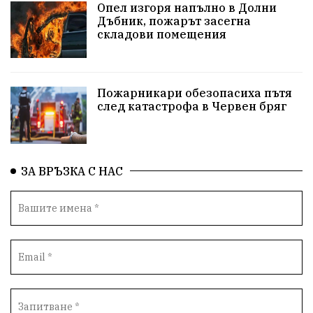
Опел изгоря напълно в Долни
протести
Фолклор
водоснабдяване
Дъбник, пожарът засегна
складови помещения
Левски
Народно събрание
прокуратура
Бюджет2026
Плевенско
Концерти
Пожарникари обезопасиха пътя
след катастрофа в Червен бряг
Новини
Традиции
Избори
Разследване
спорт
ПТП
ГДБОП
Финансиране
ЗА ВРЪЗКА С НАС
Купуване на гласове
библиотека „Христо Смирненски“
партия "Мафия"
Росен Желязков
екология
Социална политика
Кайлъка
Пордим
Превенция
фестивал
Долни Дъбник