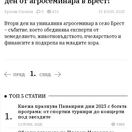
ден от агросеминара в Брест!
Красив Плевен
0
416
15 ЮНИ, 2025
Втори ден на уникалния агросеминар в село Брест 
– събитие, което обединява експерти от 
земеделието, животновъдството, пчеларството и 
финансите в подкрепа на младите хора.
1.
ПРЕД.
СЛЕД.
ТОП 5 СТАТИИ
Кнежа празнува Панаирни дни 2025 с богата
програма: от спортни турнири до концерти
1.
под звездите
12 ЮЛИ, 2025
1858