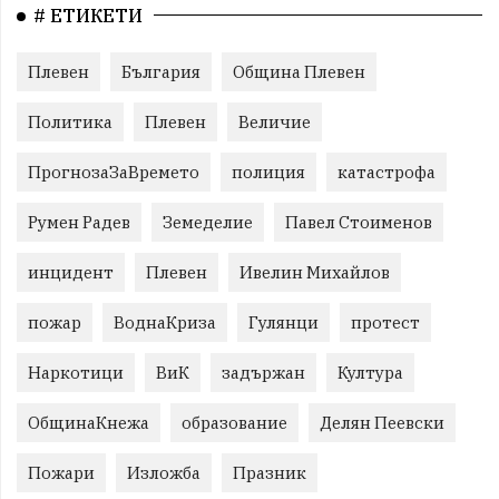
# ЕТИКЕТИ
Плевен
България
Община Плевен
Политика
Плевен
Величие
ПрогнозаЗаВремето
полиция
катастрофа
Румен Радев
Земеделие
Павел Стоименов
инцидент
Плевен
Ивелин Михайлов
пожар
ВоднаКриза
Гулянци
протест
Наркотици
ВиК
задържан
Култура
ОбщинаКнежа
образование
Делян Пеевски
Пожари
Изложба
Празник