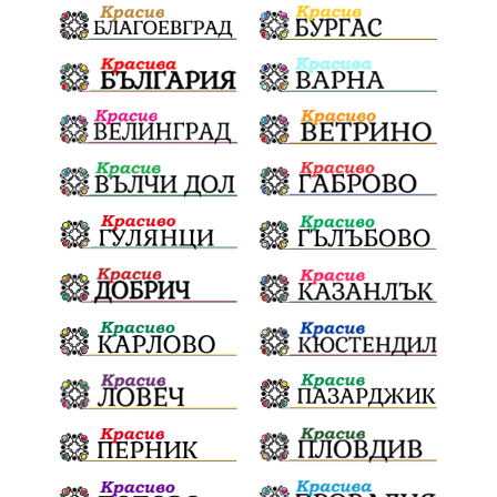
политически натиск
Васил Левски
АПИ
Здраве
МРРБ
МВР
инциденти
Празници
Цени
ПожарнаБезопасност
Окръжен съд
санкции
инвестиции
Койнаре
Плевенска филхармония
Общински съвет
Наркотици
Лято 2025
щети
културен календар
Дарителска кампания
дело
подкрепа
театър
Българска армия
Георги Парцалев
Радостин Василев
Регионална библиотека