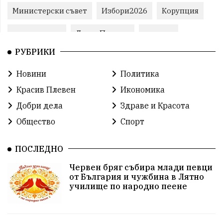
Министерски съвет
Избори2026
Корупция
воден режим
ЛетниПожари
оставка
РУБРИКИ
ОбластПлевен
ученици
ремонти
Новини
Политика
Красив Плевен
Сияна
МВР
Красив Плевен
Икономика
благотворителност
Илияна Йотова
Добри дела
Здраве и Красота
Общество
Спорт
Общински съвет
Общество
Икономика
Ивелин Михайлов
инфраструктура
ПОСЛЕДНО
Червен бряг събира млади певци
здравеопазване
концерт
задържани
от България и чужбина в Лятно
училище по народно пеене
Бойко Борисов
ПрогнозаЗаВремето
ГЕРБ
репресии
изкуство
водна криза
Брест