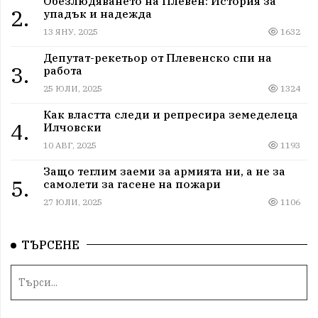
Обезлюдяването на Плевен: История за
2.
упадък и надежда
13 ЯНУ, 2025
1632
Депутат-рекетьор от Плевенско спи на
3.
работа
25 ЮЛИ, 2025
1324
Как властта следи и репресира земеделеца
4.
Илчовски
10 АВГ, 2025
1193
Защо теглим заеми за армията ни, а не за
5.
самолети за гасене на пожари
27 ЮЛИ, 2025
1106
ТЪРСЕНЕ