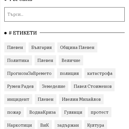
# ЕТИКЕТИ
Плевен
България
Община Плевен
Политика
Плевен
Величие
ПрогнозаЗаВремето
полиция
катастрофа
Румен Радев
Земеделие
Павел Стоименов
инцидент
Плевен
Ивелин Михайлов
пожар
ВоднаКриза
Гулянци
протест
Наркотици
ВиК
задържан
Култура