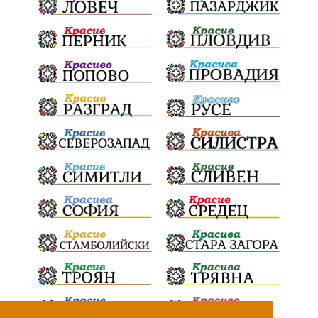
театър
Българска армия
Георги Парцалев
Радостин Василев
Регионална библиотека
„Христо Смирненски“
напояване
спасителна акция
„Евровизия“
24 май
DARA
назначения
Проверка
проверки
ВиК Плевен
Андрей Гюров
Тръстеник
изпълнителен директор
ОбластПлевен
Коледно градче
заместник-кмет
палеж
"Лукойл"
почит
загинала жена
Украйна
безводие
Заплахи
Гордост
МЗХ