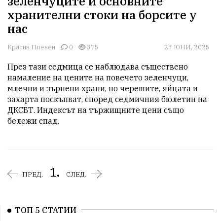
зеленчуците и основните
хранителни стоки на борсите у
нас
Красив Плевен
0
375
23 ЮНИ, 2025
През тази седмица се наблюдава съществено 
намаление на цените на повечето зеленчуци, 
млечни и зърнени храни, но черешите, яйцата и 
захарта поскъпват, според седмичния бюлетин на 
ДКСБТ. Индексът на тържищните цени също 
бележи спад.
1.
ПРЕД.
СЛЕД.
ТОП 5 СТАТИИ