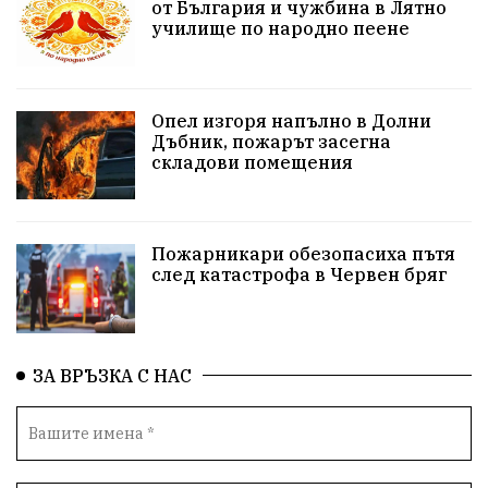
от България и чужбина в Лятно
училище по народно пеене
Бойко Борисов
ПрогнозаЗаВремето
ГЕРБ
репресии
изкуство
водна криза
Брест
Опел изгоря напълно в Долни
протести
Фолклор
водоснабдяване
Дъбник, пожарът засегна
складови помещения
Левски
Народно събрание
прокуратура
Бюджет2026
Плевенско
Концерти
Пожарникари обезопасиха пътя
след катастрофа в Червен бряг
Новини
Традиции
Избори
Разследване
спорт
ПТП
ГДБОП
Финансиране
ЗА ВРЪЗКА С НАС
Купуване на гласове
библиотека „Христо Смирненски“
партия "Мафия"
Росен Желязков
екология