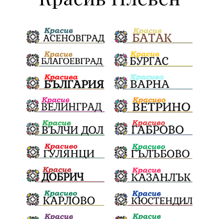
ДПС Ново начало
Пазарджик
Червен бряг
Евро
загинал
ВиК мрежа
политически натиск
Васил Левски
АПИ
Здраве
МРРБ
МВР
инциденти
Празници
Цени
ПожарнаБезопасност
Окръжен съд
санкции
инвестиции
Койнаре
Плевенска филхармония
Общински съвет
Наркотици
Лято 2025
щети
културен календар
Дарителска кампания
дело
подкрепа