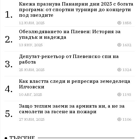
Кнежа празнува Панаирни дни 2025 с богата
програма: от спортни турнири до концерти
1.
под звездите
12 ЮЛИ, 2025
1858
Обезлюдяването на Плевен: История за
2.
упадък и надежда
13 ЯНУ, 2025
1632
Депутат-рекетьор от Плевенско спи на
3.
работа
25 ЮЛИ, 2025
1324
Как властта следи и репресира земеделеца
4.
Илчовски
10 АВГ, 2025
1193
Защо теглим заеми за армията ни, а не за
5.
самолети за гасене на пожари
27 ЮЛИ, 2025
1106
ТЪРСЕНЕ