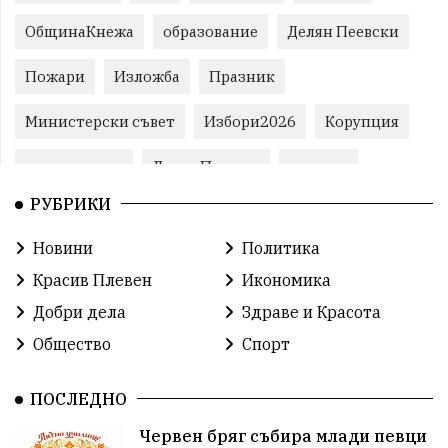
ОбщинаКнежа
образование
Делян Пеевски
Пожари
Изложба
Празник
Министерски съвет
Избори2026
Корупция
воден режим
ЛетниПожари
оставка
РУБРИКИ
ОбластПлевен
ученици
ремонти
Новини
Политика
Красив Плевен
Сияна
МВР
Красив Плевен
Икономика
благотворителност
Илияна Йотова
Добри дела
Здраве и Красота
Общество
Спорт
Общински съвет
Общество
Икономика
Ивелин Михайлов
инфраструктура
ПОСЛЕДНО
Червен бряг събира млади певци
здравеопазване
концерт
задържани