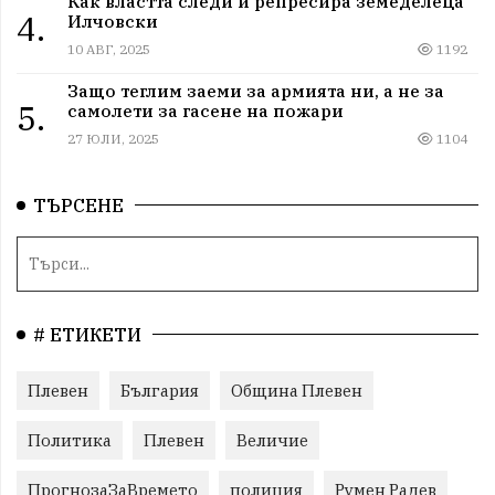
Как властта следи и репресира земеделеца
4.
Илчовски
10 АВГ, 2025
1192
Защо теглим заеми за армията ни, а не за
5.
самолети за гасене на пожари
27 ЮЛИ, 2025
1104
ТЪРСЕНЕ
# ЕТИКЕТИ
Плевен
България
Община Плевен
Политика
Плевен
Величие
ПрогнозаЗаВремето
полиция
Румен Радев