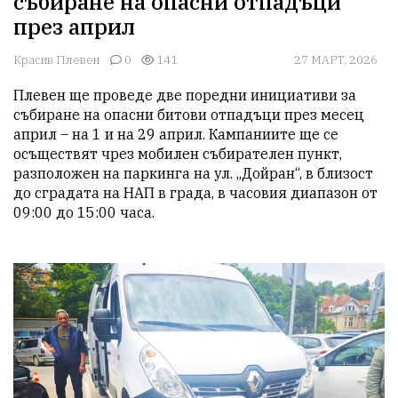
събиране на опасни отпадъци
през април
Красив Плевен
0
141
27 МАРТ, 2026
Плевен ще проведе две поредни инициативи за 
събиране на опасни битови отпадъци през месец 
април – на 1 и на 29 април. Кампаниите ще се 
осъществят чрез мобилен събирателен пункт, 
разположен на паркинга на ул. „Дойран“, в близост 
до сградата на НАП в града, в часовия диапазон от 
09:00 до 15:00 часа.