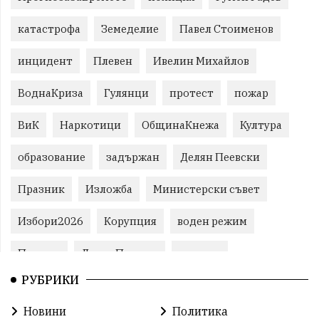
катастрофа
Земеделие
Павел Стоименов
инцидент
Плевен
Ивелин Михайлов
ВоднаКриза
Гулянци
протест
пожар
ВиК
Наркотици
ОбщинаКнежа
Култура
образование
задържан
Делян Пеевски
Празник
Изложба
Министерски съвет
Избори2026
Корупция
воден режим
Пожари
ЛетниПожари
оставка
РУБРИКИ
ОбластПлевен
ученици
ремонти
Новини
Политика
Красив Плевен
Сияна
МВР