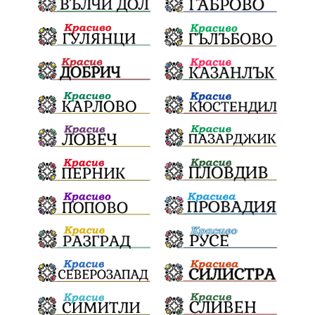
инвестиции
Окръжен съд
Лято 2025
културен календар
дело
подкрепа
Дарителска кампания
театър
напояване
Георги Парцалев
Българска армия
Радостин Василев
Регионална библиотека
„Христо Смирненски“
„Евровизия“
24 май
РДПБЗН
спасителна акция
Проверка
проверки
ВиК Плевен
DARA
назначения
ОбластПлевен
Андрей Гюров
изпълнителен директор
заместник-кмет