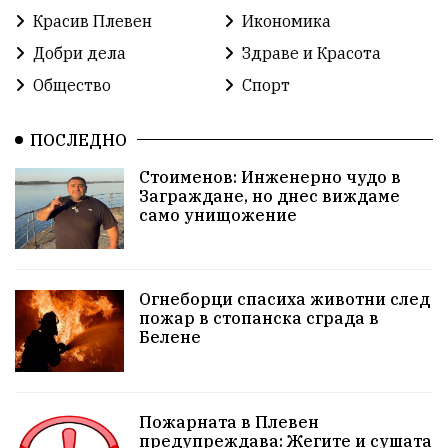
Красив Плевен
Икономика
благотворителност
Илияна Йотова
Добри дела
Здраве и Красота
Общество
Спорт
Общински съвет
Общество
Икономика
Ивелин Михайлов
инфраструктура
ПОСЛЕДНО
Стоименов: Инженерно чудо в
здравеопазване
концерт
задържани
Заграждане, но днес виждаме
само унищожение
Бойко Борисов
ПрогнозаЗаВремето
ГЕРБ
репресии
изкуство
водна криза
Брест
Огнеборци спасиха животни след
протести
водоснабдяване
Левски
пожар в стопанска сграда в
Белене
прокуратура
Народно събрание
Бюджет2026
Плевенско
Новини
Традиции
Избори
Пожарната в Плевен
предупреждава: Жегите и сушата
Фолклор
Концерти
спорт
ПТП
ГДБОП