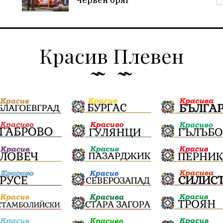
Червен бряг
Красив Плевен