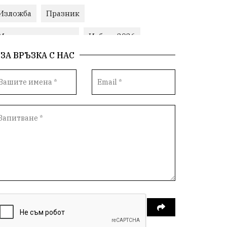
Изложба
Празник
Министерски съвет
Избори2026
ЗА ВРЪЗКА С НАС
Корупция
воден режим
ЛетниПожари
оставка
ОбластПлевен
ученици
ремонти
Красив Плевен
Сияна
МВР
благотворителност
Илияна Йотова
Общински съвет
Общество
Икономика
Ивелин Михайлов
инфраструктура
здравеопазване
концерт
задържани