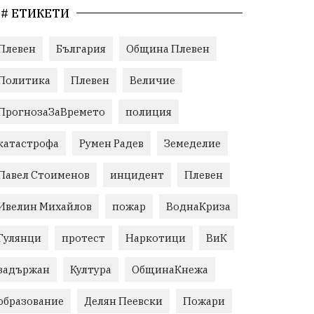
# ЕТИКЕТИ
Плевен
България
Община Плевен
Политика
Плевен
Величие
ПрогнозаЗаВремето
полиция
катастрофа
Румен Радев
Земеделие
Павел Стоименов
инцидент
Плевен
Ивелин Михайлов
пожар
ВоднаКриза
Гулянци
протест
Наркотици
ВиК
задържан
Култура
ОбщинаКнежа
образование
Делян Пеевски
Пожари