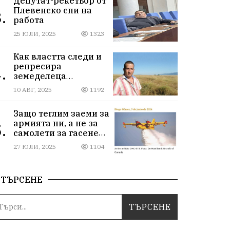
Депутат-рекетьор от
Плевенско спи на
.
работа
25 ЮЛИ, 2025
1323
Как властта следи и
репресира
.
земеделеца
Илчовски
10 АВГ, 2025
1192
Защо теглим заеми за
армията ни, а не за
.
самолети за гасене
на пожари
27 ЮЛИ, 2025
1104
ТЪРСЕНЕ