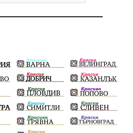
Бойко Борисов
ПрогнозаЗаВремето
ГЕРБ
репресии
изкуство
водна криза
Брест
протести
Фолклор
водоснабдяване
Левски
Народно събрание
прокуратура
Бюджет2026
Плевенско
Концерти
Новини
Традиции
Избори
Разследване
спорт
ПТП
ГДБОП
Финансиране
Купуване на гласове
библиотека „Христо Смирненски“