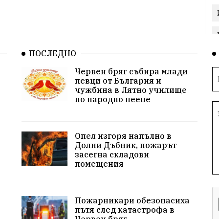
ПОСЛЕДНО
Червен бряг събира млади
певци от България и
чужбина в Лятно училище
по народно пеене
Опел изгоря напълно в
Долни Дъбник, пожарът
засегна складови
помещения
Пожарникари обезопасиха
пътя след катастрофа в