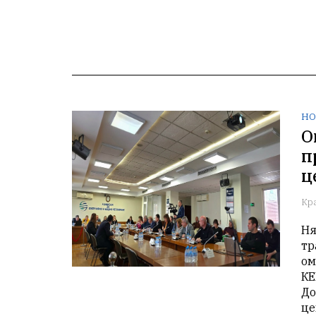
НО
О
п
ц
Кр
Ня
тр
ом
КЕ
До
це