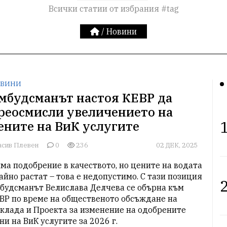
Всички статии от избрания #tag
/
Новини
ВИНИ
мбудсманът настоя КЕВР да
реосмисли увеличението на
1
ените на ВиК услугите
асив Плевен
0
236
02 ДЕК, 2025
ма подобрение в качеството, но цените на водата 
айно растат – това е недопустимо. С тази позиция 
2
будсманът Велислава Делчева се обърна към 
ВР по време на общественото обсъждане на 
клада и Проекта за изменение на одобрените 
ни на ВиК услугите за 2026 г.