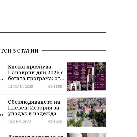
ТОП 5 СТАТИИ
Кнежа празнува
Панаирни дни 2025 с
.
богата програма: от
спортни турнири до
12 ЮЛИ, 2025
1855
концерти под
звездите
Обезлюдяването на
Плевен: История за
.
упадък и надежда
13 ЯНУ, 2025
1628