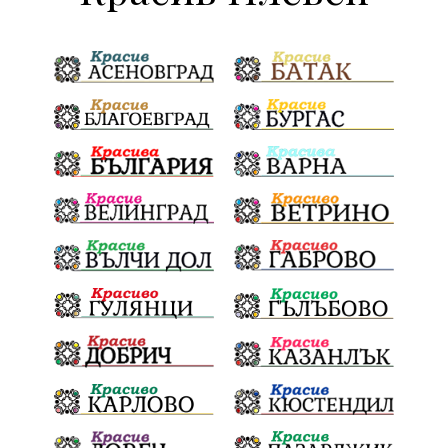
ДПС Ново начало
Пазарджик
Червен бряг
Евро
загинал
ВиК мрежа
политически натиск
Васил Левски
АПИ
Здраве
МРРБ
МВР
инциденти
Празници
Цени
ПожарнаБезопасност
Окръжен съд
санкции
инвестиции
Койнаре
Плевенска филхармония
Общински съвет
Наркотици
Лято 2025
щети
културен календар
Дарителска кампания
дело
подкрепа