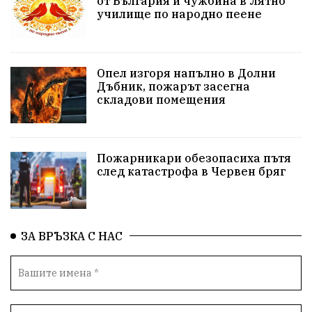
от България и чужбина в Лятно
училище по народно пеене
Бойко Борисов
ПрогнозаЗаВремето
ГЕРБ
репресии
изкуство
водна криза
Брест
Опел изгоря напълно в Долни
протести
Фолклор
водоснабдяване
Дъбник, пожарът засегна
складови помещения
Левски
Народно събрание
прокуратура
Бюджет2026
Плевенско
Концерти
Пожарникари обезопасиха пътя
след катастрофа в Червен бряг
Новини
Традиции
Избори
Разследване
спорт
ПТП
ГДБОП
Финансиране
ЗА ВРЪЗКА С НАС
Купуване на гласове
библиотека „Христо Смирненски“
партия "Мафия"
Росен Желязков
екология