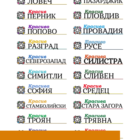
театър
Българска армия
Георги Парцалев
Радостин Василев
Регионална библиотека
„Христо Смирненски“
напояване
спасителна акция
„Евровизия“
24 май
DARA
назначения
Проверка
проверки
ВиК Плевен
Андрей Гюров
Тръстеник
изпълнителен директор
ОбластПлевен
Коледно градче
заместник-кмет
палеж
"Лукойл"
почит
загинала жена
Украйна
безводие
Заплахи
Гордост
МЗХ