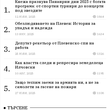
Кнежа празнува Панаирни дни 2025 с богата
програма: от спортни турнири до концерти
1.
под звездите
12 ЮЛИ, 2025
1864
Обезлюдяването на Плевен: История за
2.
упадък и надежда
13 ЯНУ, 2025
1634
Депутат-рекетьор от Плевенско спи на
3.
работа
25 ЮЛИ, 2025
1326
Как властта следи и репресира земеделеца
4.
Илчовски
10 АВГ, 2025
1195
Защо теглим заеми за армията ни, а не за
5.
самолети за гасене на пожари
27 ЮЛИ, 2025
1108
ТЪРСЕНЕ