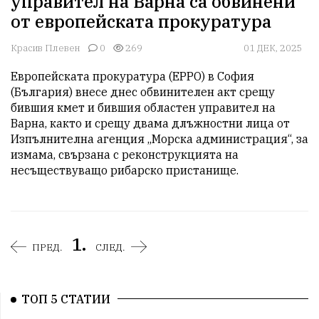
управител на Варна са обвинени
от европейската прокуратура
Красив Плевен
0
269
01 ДЕК, 2025
Европейската прокуратура (EPPO) в София 
(България) внесе днес обвинителен акт срещу 
бившия кмет и бившия областен управител на 
Варна, както и срещу двама длъжностни лица от 
Изпълнителна агенция „Морска администрация“, за 
измама, свързана с реконструкцията на 
несъществуващо рибарско пристанище. 
1.
ПРЕД.
СЛЕД.
ТОП 5 СТАТИИ