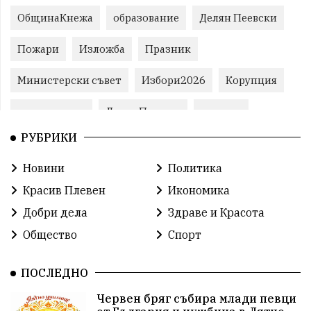
ОбщинаКнежа
образование
Делян Пеевски
Пожари
Изложба
Празник
Министерски съвет
Избори2026
Корупция
воден режим
ЛетниПожари
оставка
РУБРИКИ
ОбластПлевен
ученици
ремонти
Новини
Политика
Красив Плевен
Сияна
МВР
Красив Плевен
Икономика
благотворителност
Илияна Йотова
Добри дела
Здраве и Красота
Общество
Спорт
Общински съвет
Общество
Икономика
Ивелин Михайлов
инфраструктура
ПОСЛЕДНО
Червен бряг събира млади певци
здравеопазване
концерт
задържани