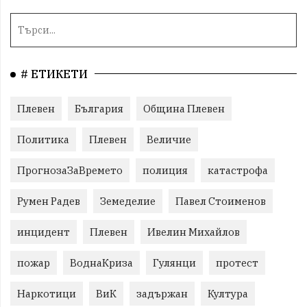
# ЕТИКЕТИ
Плевен
България
Община Плевен
Политика
Плевен
Величие
ПрогнозаЗаВремето
полиция
катастрофа
Румен Радев
Земеделие
Павел Стоименов
инцидент
Плевен
Ивелин Михайлов
пожар
ВоднаКриза
Гулянци
протест
Наркотици
ВиК
задържан
Култура