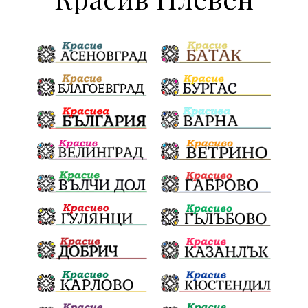
Пазарджик
Евро
загинал
ВиК мрежа
политически натиск
Васил Левски
Празници
Цени
МВР
инциденти
АПИ
Здраве
МРРБ
Долни Дъбник
Плевенска филхармония
Койнаре
Общински съвет
Наркотици
санкции
инвестиции
Окръжен съд
Лято 2025
културен календар
дело
подкрепа
Дарителска кампания
театър
Българска армия
Георги Парцалев