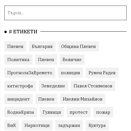
# ЕТИКЕТИ
Плевен
България
Община Плевен
Политика
Плевен
Величие
ПрогнозаЗаВремето
полиция
Румен Радев
катастрофа
Земеделие
Павел Стоименов
инцидент
Плевен
Ивелин Михайлов
ВоднаКриза
Гулянци
протест
пожар
ВиК
Наркотици
задържан
Култура