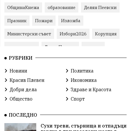
ОбщинаКнежа
образование
Делян Пеевски
Празник
Пожари
Изложба
Министерски съвет
Избори2026
Корупция
воден режим
ЛетниПожари
оставка
РУБРИКИ
ОбластПлевен
ученици
ремонти
Новини
Политика
Красив Плевен
Сияна
МВР
Красив Плевен
Икономика
благотворителност
Илияна Йотова
Добри дела
Здраве и Красота
Общество
Спорт
Общински съвет
Общество
Икономика
Ивелин Михайлов
инфраструктура
ПОСЛЕДНО
Сухи треви, стърнища и отпадъци
здравеопазване
концерт
задържани