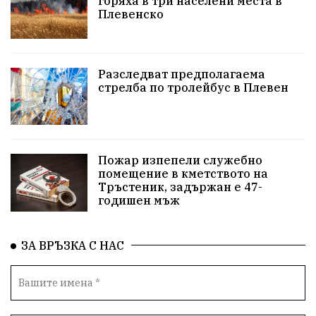
горяха в три населени места в
Плевенско
Бойко Борисов
ПрогнозаЗаВремето
ГЕРБ
репресии
изкуство
водна криза
Брест
Разследват предполагаема
протести
водоснабдяване
Левски
стрелба по тролейбус в Плевен
Народно събрание
прокуратура
Бюджет2026
Плевенско
Новини
Традиции
Избори
Пожар изпепели служебно
помещение в кметството на
Фолклор
Концерти
Разследване
спорт
Тръстеник, задържан е 47-
годишен мъж
ПТП
ГДБОП
Финансиране
Купуване на гласове
ЗА ВРЪЗКА С НАС
библиотека „Христо Смирненски“
партия "Мафия"
Росен Желязков
екология