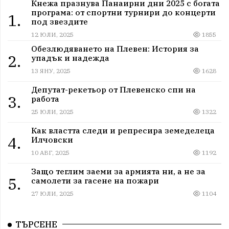
Кнежа празнува Панаирни дни 2025 с богата
програма: от спортни турнири до концерти
1.
под звездите
12 ЮЛИ, 2025
1855
Обезлюдяването на Плевен: История за
2.
упадък и надежда
13 ЯНУ, 2025
1628
Депутат-рекетьор от Плевенско спи на
3.
работа
25 ЮЛИ, 2025
1322
Как властта следи и репресира земеделеца
4.
Илчовски
10 АВГ, 2025
1192
Защо теглим заеми за армията ни, а не за
5.
самолети за гасене на пожари
27 ЮЛИ, 2025
1104
ТЪРСЕНЕ