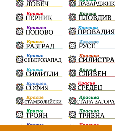
Радостин Василев
Регионална библиотека
„Христо Смирненски“
напояване
спасителна акция
„Евровизия“
24 май
DARA
назначения
Проверка
проверки
ВиК Плевен
Андрей Гюров
Тръстеник
изпълнителен директор
ОбластПлевен
Коледно градче
заместник-кмет
палеж
"Лукойл"
почит
загинала жена
Украйна
безводие
Заплахи
Гордост
МЗХ
Николай Попов
Червен бряг
НАП