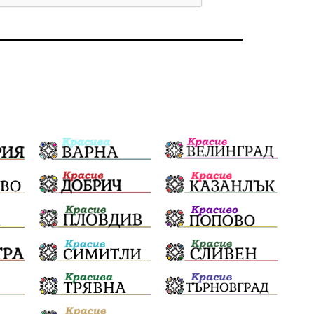
Бойко Борисов
ПрогнозаЗаВремето
ГЕРБ
репресии
изкуство
водна криза
Брест
протести
Фолклор
водоснабдяване
Левски
Народно събрание
прокуратура
Бюджет2026
Плевенско
Концерти
Новини
Традиции
Избори
Разследване
спорт
ПТП
ГДБОП
Финансиране
Купуване на гласове
библиотека „Христо Смирненски“