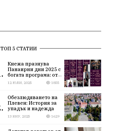
ТОП 5 СТАТИИ
Кнежа празнува
Панаирни дни 2025 с
.
богата програма: от
спортни турнири до
12 ЮЛИ, 2025
1855
концерти под
звездите
Обезлюдяването на
Плевен: История за
.
упадък и надежда
13 ЯНУ, 2025
1629