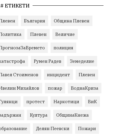
# ЕТИКЕТИ
Плевен
България
Община Плевен
Политика
Плевен
Величие
ПрогнозаЗаВремето
полиция
катастрофа
Румен Радев
Земеделие
Павел Стоименов
инцидент
Плевен
Ивелин Михайлов
пожар
ВоднаКриза
Гулянци
протест
Наркотици
ВиК
задържан
Култура
ОбщинаКнежа
образование
Делян Пеевски
Пожари