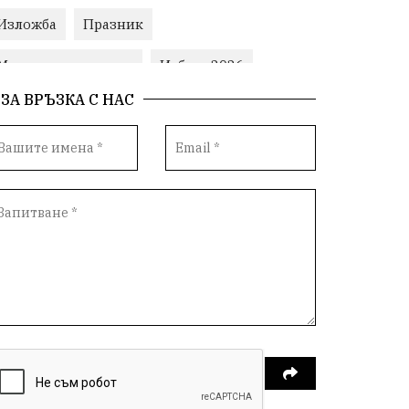
Изложба
Празник
Министерски съвет
Избори2026
ЗА ВРЪЗКА С НАС
Корупция
воден режим
ЛетниПожари
оставка
ОбластПлевен
ученици
ремонти
Красив Плевен
Сияна
МВР
благотворителност
Илияна Йотова
Общински съвет
Общество
Икономика
Ивелин Михайлов
инфраструктура
здравеопазване
концерт
задържани