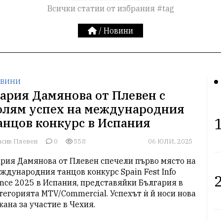
Всички статии от избрания #tag
/
Новини
ВИНИ
ария Дамянова от Плевен с
олям успех на международния
1
анцов конкурс в Испания
асив Плевен
0
558
06 ЮЛИ, 2025
рия Дамянова от Плевен спечели първо място на 
ждународния танцов конкурс Spain Fest Info 
2
nce 2025 в Испания, представяйки България в 
тегорията MTV/Commercial. Успехът ѝ й носи нова 
кана за участие в Чехия.