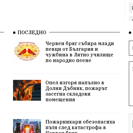
ПОСЛЕДНО
Червен бряг събира млади
певци от България и
чужбина в Лятно училище
по народно пеене
Опел изгоря напълно в
Долни Дъбник, пожарът
засегна складови
помещения
Пожарникари обезопасиха
пътя след катастрофа в