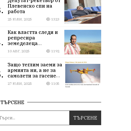
Депутат-рекетьор от
Плевенско спи на
.
работа
25 ЮЛИ, 2025
1323
Как властта следи и
репресира
.
земеделеца
Илчовски
10 АВГ, 2025
1192
Защо теглим заеми за
армията ни, а не за
.
самолети за гасене
на пожари
27 ЮЛИ, 2025
1105
ТЪРСЕНЕ