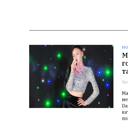
НО
М
г
т
Кр
Ма
ме
Da
ка
по