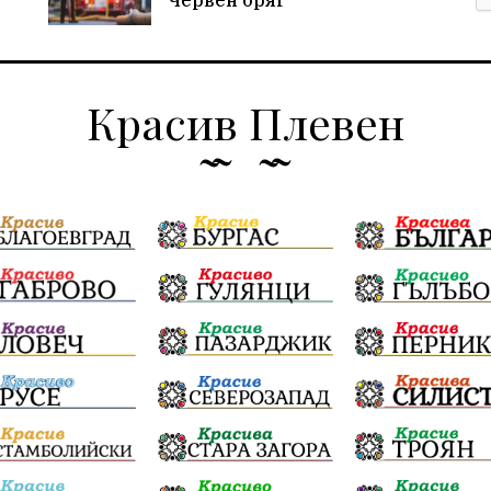
Червен бряг
Красив Плевен