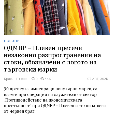
НОВИНИ
ОДМВР – Плевен пресече
незаконно разпространение на
стоки, обозначени с логото на
търговски марки
Красив Плевен
0
346
07 АВГ, 2025
90 артикула, имитиращи популярни марки, са 
иззети при операция на служители от сектор 
„Противодействие на икономическата 
престъпност“ при ОДМВР – Плевен и техни колеги 
от Червен бряг.