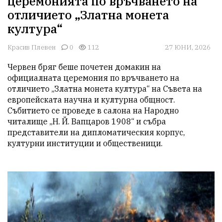
церемонията по връчването на
отличието „Златна монета
култура“
Красив Плевен
0
112
27 ЮНИ, 2026
Червен бряг беше почетен домакин на 
официалната церемония по връчването на 
отличието „Златна монета култура“ на Съвета на 
европейската научна и културна общност. 
Събитието се проведе в салона на Народно 
читалище „Н. Й. Вапцаров 1908“ и събра 
представители на дипломатическия корпус, 
културни институции и общественици.