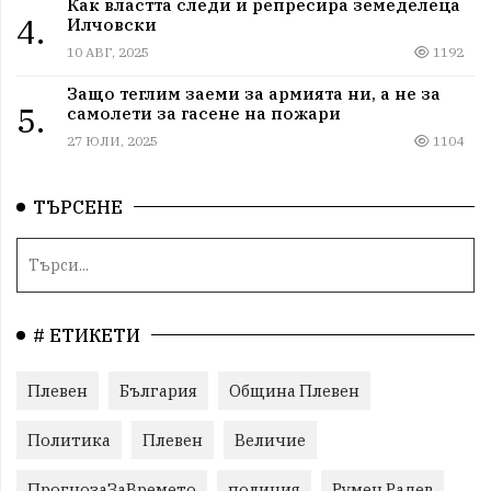
Как властта следи и репресира земеделеца
4.
Илчовски
10 АВГ, 2025
1192
Защо теглим заеми за армията ни, а не за
5.
самолети за гасене на пожари
27 ЮЛИ, 2025
1104
ТЪРСЕНЕ
# ЕТИКЕТИ
Плевен
България
Община Плевен
Политика
Плевен
Величие
ПрогнозаЗаВремето
полиция
Румен Радев