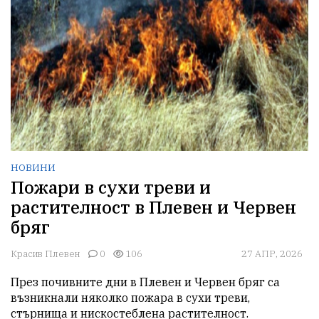
НОВИНИ
Пожари в сухи треви и
растителност в Плевен и Червен
бряг
Красив Плевен
0
106
27 АПР, 2026
През почивните дни в Плевен и Червен бряг са 
възникнали няколко пожара в сухи треви, 
стърнища и нискостеблена растителност.