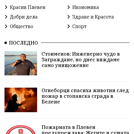
Красив Плевен
Сияна
МВР
Красив Плевен
Икономика
благотворителност
Илияна Йотова
Добри дела
Здраве и Красота
Общество
Спорт
Общински съвет
Общество
Икономика
Ивелин Михайлов
инфраструктура
ПОСЛЕДНО
Стоименов: Инженерно чудо в
здравеопазване
концерт
задържани
Заграждане, но днес виждаме
само унищожение
Бойко Борисов
ПрогнозаЗаВремето
ГЕРБ
репресии
изкуство
водна криза
Брест
Огнеборци спасиха животни след
протести
водоснабдяване
Левски
пожар в стопанска сграда в
Белене
прокуратура
Народно събрание
Бюджет2026
Плевенско
Новини
Традиции
Избори
Пожарната в Плевен
предупреждава: Жегите и сушата