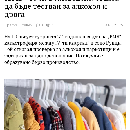
да бъде тестван за алкохол и
дрога
Красив Плевен
0
385
11 АВГ, 2025
На 10 август сутринта 27-годишен водач на „БМВ“ 
катастрофира между „V-ти квартал“ и село Рупци. 
Той отказал проверка за алкохол и наркотици и е 
задържан за едно денонощие. По случая е 
образувано бързо производство.