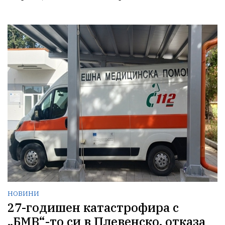
НОВИНИ
27-годишен катастрофира с
„БМВ“-то си в Плевенско, отказа