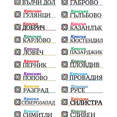
инвестиции
Окръжен съд
Лято 2025
културен календар
дело
подкрепа
Дарителска кампания
театър
напояване
Георги Парцалев
Българска армия
Радостин Василев
Регионална библиотека
„Христо Смирненски“
„Евровизия“
24 май
РДПБЗН
спасителна акция
Проверка
проверки
ВиК Плевен
DARA
назначения
ОбластПлевен
Андрей Гюров
изпълнителен директор
заместник-кмет