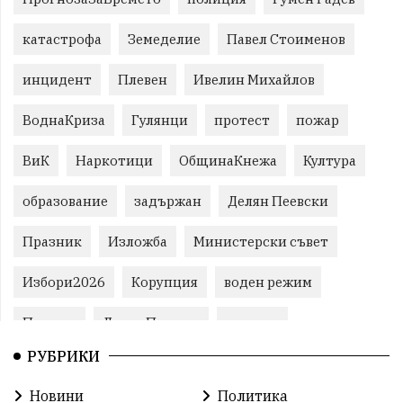
катастрофа
Земеделие
Павел Стоименов
инцидент
Плевен
Ивелин Михайлов
ВоднаКриза
Гулянци
протест
пожар
ВиК
Наркотици
ОбщинаКнежа
Култура
образование
задържан
Делян Пеевски
Празник
Изложба
Министерски съвет
Избори2026
Корупция
воден режим
Пожари
ЛетниПожари
оставка
РУБРИКИ
ОбластПлевен
ученици
ремонти
Новини
Политика