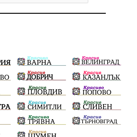
Бойко Борисов
ПрогнозаЗаВремето
ГЕРБ
репресии
изкуство
водна криза
Брест
протести
водоснабдяване
Левски
Народно събрание
прокуратура
Бюджет2026
Плевенско
Новини
Традиции
Избори
Фолклор
Концерти
спорт
ПТП
ГДБОП
Финансиране
Купуване на гласове
Разследване