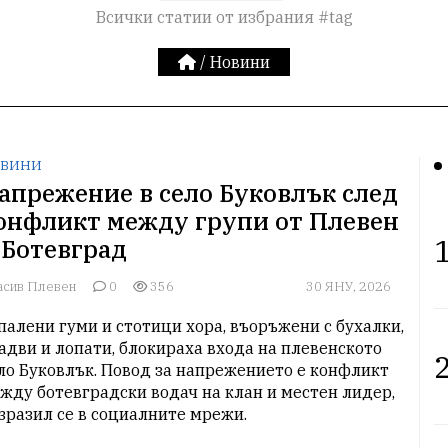
Всички статии от избрания #tag
/
Новини
ВИНИ
апрежение в село Буковлък след
онфликт между групи от Плевен
1
 Ботевград
асив Плевен
0
356
30 ЯНУ, 2026
палени гуми и стотици хора, въоръжени с бухалки, 
адви и лопати, блокираха входа на плевенското 
2
ло Буковлък. Повод за напрежението е конфликт 
жду ботевградски водач на клан и местен лидер, 
зразил се в социалните мрежи.