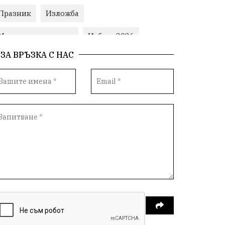
Празник
Изложба
Министерски съвет
Избори2026
ЗА ВРЪЗКА С НАС
Корупция
воден режим
Пожари
ЛетниПожари
оставка
ОбластПлевен
ученици
ремонти
Красив Плевен
Сияна
МВР
благотворителност
Илияна Йотова
Общински съвет
Общество
Икономика
Ивелин Михайлов
инфраструктура
здравеопазване
концерт
задържани