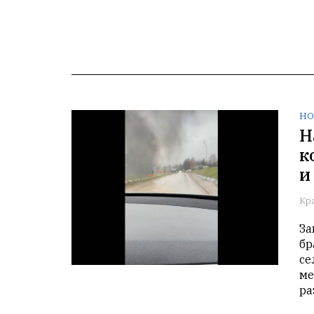
НО
Н
к
и
Кр
За
бр
се
ме
ра