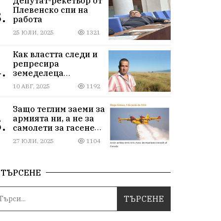
Депутат-рекетьор от
Плевенско спи на
.
работа
25 ЮЛИ, 2025
1321
Как властта следи и
репресира
.
земеделеца
Илчовски
10 АВГ, 2025
1192
Защо теглим заеми за
армията ни, а не за
.
самолети за гасене
на пожари
27 ЮЛИ, 2025
1104
ТЪРСЕНЕ