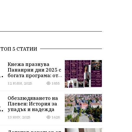
ТОП 5 СТАТИИ
Кнежа празнува
Панаирни дни 2025 с
.
богата програма: от
спортни турнири до
12 ЮЛИ, 2025
1855
концерти под
звездите
Обезлюдяването на
Плевен: История за
.
упадък и надежда
13 ЯНУ, 2025
1628