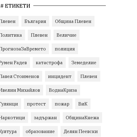
# ЕТИКЕТИ
Плевен
България
Община Плевен
Политика
Плевен
Величие
ПрогнозаЗаВремето
полиция
Румен Радев
катастрофа
Земеделие
Павел Стоименов
инцидент
Плевен
Ивелин Михайлов
ВоднаКриза
Гулянци
протест
пожар
ВиК
Наркотици
задържан
ОбщинаКнежа
Култура
образование
Делян Пеевски