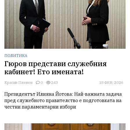
ПОЛИТИКА
Гюров представи служебния
кабинет! Ето имената!
Красив Плевен
0
243
18 ФЕВ, 2026
Президентът Илияна Йотова: Най-важната задача 
пред служебното правителство е подготовката на 
честни парламентарни избори