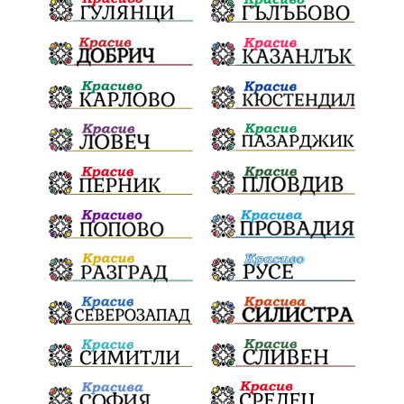
Койнаре
Плевенска филхармония
Общински съвет
Наркотици
Лято 2025
щети
културен календар
Дарителска кампания
дело
подкрепа
театър
Българска армия
Георги Парцалев
Радостин Василев
Регионална библиотека
„Христо Смирненски“
напояване
спасителна акция
„Евровизия“
24 май
DARA
назначения
Проверка
проверки
ВиК Плевен
Андрей Гюров
Тръстеник