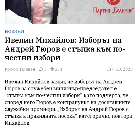
НОВИНИ
Ивелин Михайлов: Изборът на
Андрей Гюров е стъпка към по-
честни избори
Красив Плевен
0
231
11 ФЕВ, 2026
Ивелин Михайлов заяви, че изборът на Андрей 
Гюров за служебен министър-председател е 
„стъпка към по-честни избори“, като подчерта, че 
според него Гюров е контрапункт на досегашните 
служебни премиери. „Изборът на Андрей Гюров е 
стъпка в правилната посока“, категорично повтори 
Михайлов.