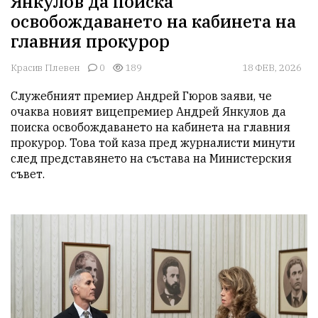
Янкулов да поиска
освобождаването на кабинета на
главния прокурор
Красив Плевен
0
189
18 ФЕВ, 2026
Служебният премиер Андрей Гюров заяви, че 
очаква новият вицепремиер Андрей Янкулов да 
поиска освобождаването на кабинета на главния 
прокурор. Това той каза пред журналисти минути 
след представянето на състава на Министерския 
съвет.