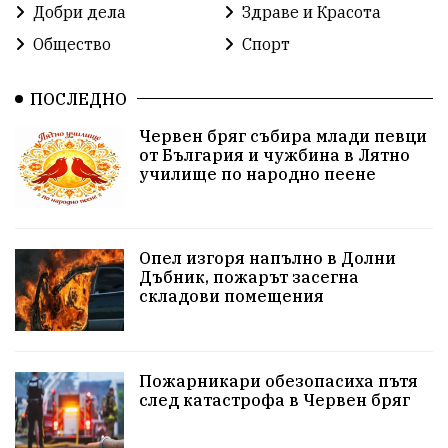
благотворителност
Илияна Йотова
Добри дела
Здраве и Красота
Общество
Спорт
Общински съвет
Общество
Икономика
Ивелин Михайлов
инфраструктура
ПОСЛЕДНО
Червен бряг събира млади певци
здравеопазване
концерт
задържани
от България и чужбина в Лятно
училище по народно пеене
Бойко Борисов
ПрогнозаЗаВремето
ГЕРБ
репресии
изкуство
водна криза
Брест
Опел изгоря напълно в Долни
протести
Фолклор
водоснабдяване
Дъбник, пожарът засегна
складови помещения
Левски
Народно събрание
прокуратура
Бюджет2026
Плевенско
Концерти
Пожарникари обезопасиха пътя
след катастрофа в Червен бряг
Новини
Традиции
Избори
Разследване