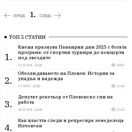
1.
ПРЕД.
СЛЕД.
ТОП 5 СТАТИИ
Кнежа празнува Панаирни дни 2025 с богата
програма: от спортни турнири до концерти
1.
под звездите
12 ЮЛИ, 2025
1855
Обезлюдяването на Плевен: История за
2.
упадък и надежда
13 ЯНУ, 2025
1628
Депутат-рекетьор от Плевенско спи на
3.
работа
25 ЮЛИ, 2025
1323
Как властта следи и репресира земеделеца
4.
Илчовски