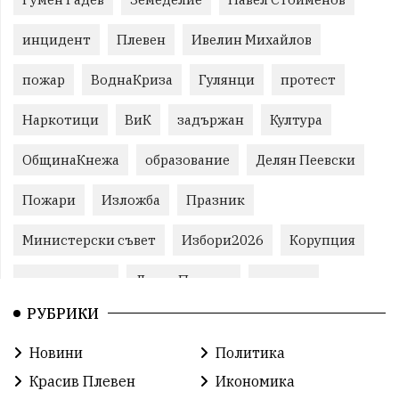
инцидент
Плевен
Ивелин Михайлов
пожар
ВоднаКриза
Гулянци
протест
Наркотици
ВиК
задържан
Култура
ОбщинаКнежа
образование
Делян Пеевски
Пожари
Изложба
Празник
Министерски съвет
Избори2026
Корупция
воден режим
ЛетниПожари
оставка
РУБРИКИ
ОбластПлевен
ученици
ремонти
Новини
Политика
Красив Плевен
Сияна
МВР
Красив Плевен
Икономика