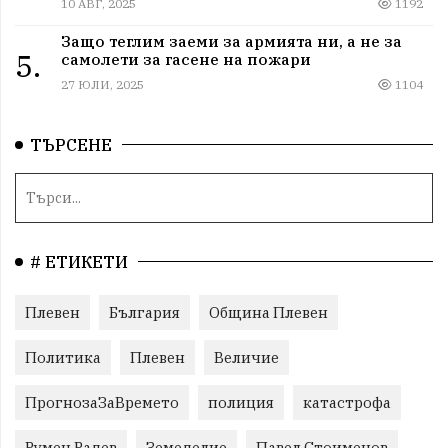
10 АВГ, 2025
1192
Защо теглим заеми за армията ни, а не за
5.
самолети за гасене на пожари
27 ЮЛИ, 2025
1104
ТЪРСЕНЕ
# ЕТИКЕТИ
Плевен
България
Община Плевен
Политика
Плевен
Величие
ПрогнозаЗаВремето
полиция
катастрофа
Румен Радев
Земеделие
Павел Стоименов