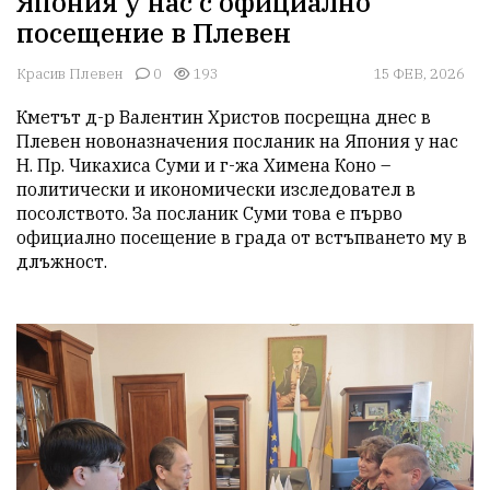
Япония у нас с официално
посещение в Плевен
Красив Плевен
0
193
15 ФЕВ, 2026
Кметът д-р Валентин Христов посрещна днес в 
Плевен новоназначения посланик на Япония у нас 
Н. Пр. Чикахиса Суми и г-жа Химена Коно – 
политически и икономически изследовател в 
посолството. За посланик Суми това е първо 
официално посещение в града от встъпването му в 
длъжност.