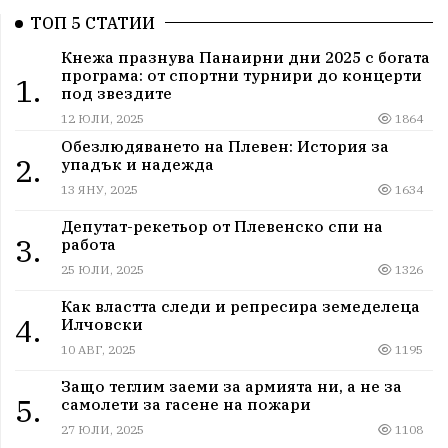
ТОП 5 СТАТИИ
Кнежа празнува Панаирни дни 2025 с богата
програма: от спортни турнири до концерти
1.
под звездите
12 ЮЛИ, 2025
1864
Обезлюдяването на Плевен: История за
2.
упадък и надежда
13 ЯНУ, 2025
1634
Депутат-рекетьор от Плевенско спи на
3.
работа
25 ЮЛИ, 2025
1326
Как властта следи и репресира земеделеца
4.
Илчовски
10 АВГ, 2025
1195
Защо теглим заеми за армията ни, а не за
5.
самолети за гасене на пожари
27 ЮЛИ, 2025
1108