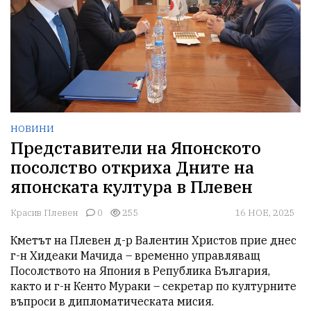
НОВИНИ
Представители на Японското
посолство откриха Дните на
японската култура в Плевен
Красив Плевен
0
255
16 НОЕ, 2025
Кметът на Плевен д-р Валентин Христов прие днес 
г-н Хидеаки Мачида – временно управляващ 
Посолството на Япония в Република България, 
както и г-н Кенто Мураки – секретар по културните 
въпроси в дипломатическата мисия. 