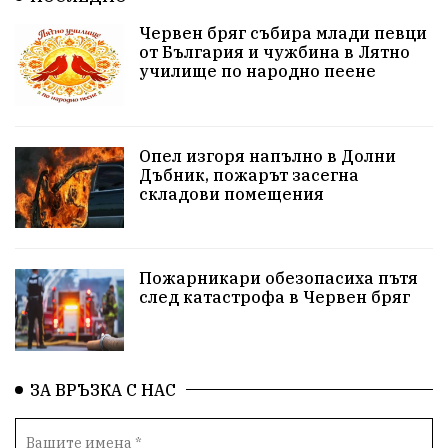
Червен бряг събира млади певци
здравеопазване
концерт
задържани
от България и чужбина в Лятно
училище по народно пеене
Бойко Борисов
ПрогнозаЗаВремето
ГЕРБ
репресии
изкуство
водна криза
Брест
Опел изгоря напълно в Долни
протести
Фолклор
водоснабдяване
Дъбник, пожарът засегна
складови помещения
Левски
Народно събрание
прокуратура
Бюджет2026
Плевенско
Концерти
Пожарникари обезопасиха пътя
след катастрофа в Червен бряг
Новини
Традиции
Избори
Разследване
спорт
ПТП
ГДБОП
Финансиране
ЗА ВРЪЗКА С НАС
Купуване на гласове
библиотека „Христо Смирненски“