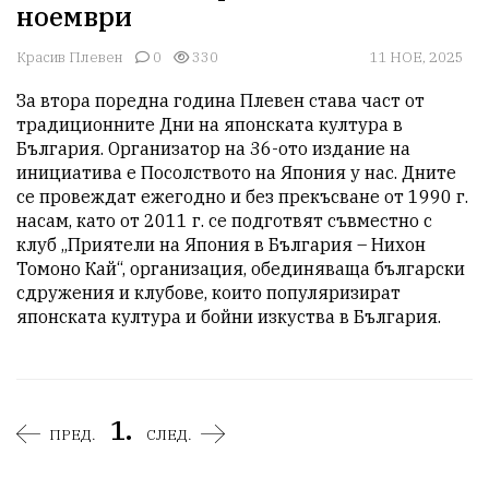
ноември
Красив Плевен
0
330
11 НОЕ, 2025
За втора поредна година Плевен става част от 
традиционните Дни на японската култура в 
България. Организатор на 36-ото издание на 
инициатива е Посолството на Япония у нас. Дните 
се провеждат ежегодно и без прекъсване от 1990 г. 
насам, като от 2011 г. се подготвят съвместно с 
клуб „Приятели на Япония в България – Нихон 
Томоно Кай“, организация, обединяваща български 
сдружения и клубове, които популяризират 
японската култура и бойни изкуства в България. 
1.
ПРЕД.
СЛЕД.