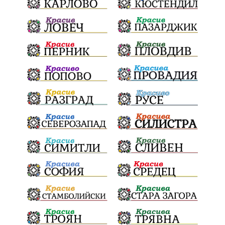
Дарителска кампания
дело
подкрепа
театър
Българска армия
Георги Парцалев
Радостин Василев
Регионална библиотека
„Христо Смирненски“
напояване
спасителна акция
„Евровизия“
24 май
DARA
назначения
Проверка
проверки
ВиК Плевен
Андрей Гюров
Тръстеник
изпълнителен директор
ОбластПлевен
Коледно градче
заместник-кмет
палеж
"Лукойл"
почит
загинала жена
Украйна