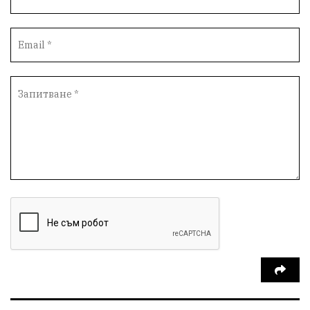
партия "Мафия"
Росен Желязков
екология
Социална политика
Кайлъка
Пордим
Превенция
фестивал
Долни Дъбник
ремонт
еврото
пожарна безопасност
акция
Ловеч
побой
Живопис
#Белене
правосъдие
Исторически парк
престъпление
ОбластПлевен
задържан мъж
Иван Петков
РДПБЗН
празнична програма
парк „Кайлъка“
Българско производство
пътна безопасност
добро дело
Арест