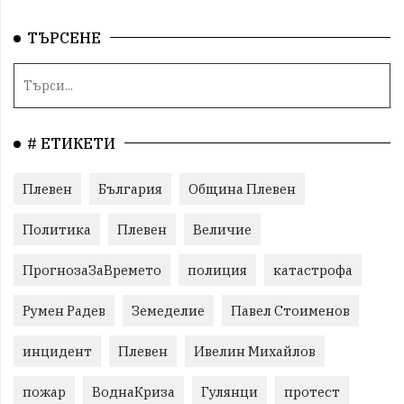
ТЪРСЕНЕ
# ЕТИКЕТИ
Плевен
България
Община Плевен
Политика
Плевен
Величие
ПрогнозаЗаВремето
полиция
катастрофа
Румен Радев
Земеделие
Павел Стоименов
инцидент
Плевен
Ивелин Михайлов
пожар
ВоднаКриза
Гулянци
протест