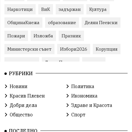
Наркотици
ВиК
задържан
Култура
ОбщинаКнежа
образование
Делян Пеевски
Пожари
Изложба
Празник
Министерски съвет
Избори2026
Корупция
воден режим
ЛетниПожари
оставка
РУБРИКИ
ОбластПлевен
ученици
ремонти
Новини
Политика
Красив Плевен
Сияна
МВР
Красив Плевен
Икономика
благотворителност
Илияна Йотова
Добри дела
Здраве и Красота
Общество
Спорт
Общински съвет
Общество
Икономика
Ивелин Михайлов
инфраструктура
ПОСЛЕДНО