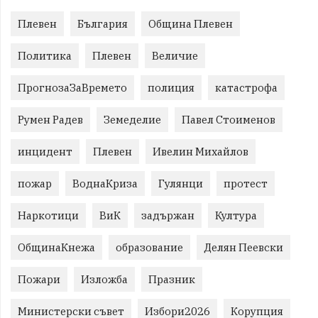
Плевен
България
Община Плевен
Политика
Плевен
Величие
ПрогнозаЗаВремето
полиция
катастрофа
Румен Радев
Земеделие
Павел Стоименов
инцидент
Плевен
Ивелин Михайлов
пожар
ВоднаКриза
Гулянци
протест
Наркотици
ВиК
задържан
Култура
ОбщинаКнежа
образование
Делян Пеевски
Пожари
Изложба
Празник
Министерски съвет
Избори2026
Корупция