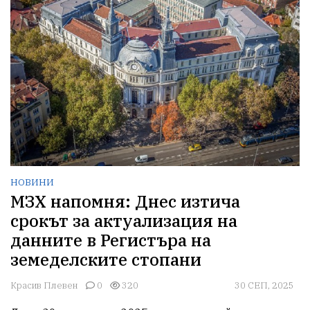
НОВИНИ
МЗХ напомня: Днес изтича
срокът за актуализация на
данните в Регистъра на
земеделските стопани
Красив Плевен
0
320
30 СЕП, 2025