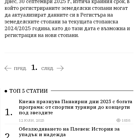
Днес, 30 септември 2025 г., изтича крайния срок, в 
който регистрираните земеделски стопани могат 
да актуализират данните си в Регистъра на 
земеделските стопани за текущата стопанска 
2024/2025 година, като до тази дата е възможна и 
регистрация на нови стопани.
1.
ПРЕД.
СЛЕД.
ТОП 5 СТАТИИ
Кнежа празнува Панаирни дни 2025 с богата
програма: от спортни турнири до концерти
1.
под звездите
12 ЮЛИ, 2025
1858
Обезлюдяването на Плевен: История за
2.
упадък и надежда