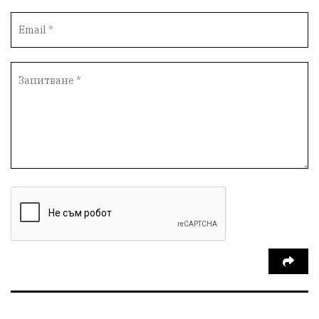
партия "Мафия"
Росен Желязков
екология
Социална политика
Кайлъка
Пордим
Превенция
фестивал
Долни Дъбник
ремонт
еврото
пожарна безопасност
акция
Ловеч
побой
Живопис
#Белене
правосъдие
Исторически парк
престъпление
ОбластПлевен
задържан мъж
Иван Петков
РДПБЗН
празнична програма
парк „Кайлъка“
Българско производство
пътна безопасност
добро дело
Арест