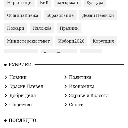
Наркотици
ВиК
задържан
Култура
ОбщинаКнежа
образование
Делян Пеевски
Пожари
Изложба
Празник
Министерски съвет
Избори2026
Корупция
воден режим
ЛетниПожари
оставка
РУБРИКИ
ОбластПлевен
ученици
ремонти
Новини
Политика
Красив Плевен
Сияна
МВР
Красив Плевен
Икономика
благотворителност
Илияна Йотова
Добри дела
Здраве и Красота
Общество
Спорт
Общински съвет
Общество
Икономика
Ивелин Михайлов
инфраструктура
ПОСЛЕДНО