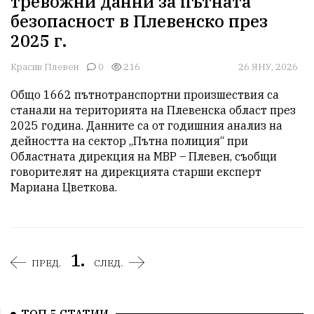
тревожни данни за пътната
безопасност в Плевенско през
2025 г.
Красив Плевен
0
216
26 ЯНУ, 2026
Общо 1662 пътнотранспортни произшествия са 
станали на територията на Плевенска област през 
2025 година. Данните са от годишния анализ на 
дейността на сектор „Пътна полиция“ при 
Областната дирекция на МВР – Плевен, съобщи 
говорителят на дирекцията старши експерт 
Мариана Цветкова.
1.
ПРЕД.
СЛЕД.