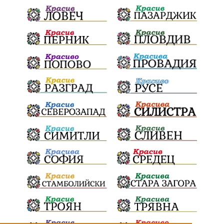
Дарителска кампания
дело
подкрепа
театър
Българска армия
Георги Парцалев
Радостин Василев
Регионална библиотека
„Христо Смирненски“
напояване
спасителна акция
„Евровизия“
24 май
DARA
назначения
Проверка
проверки
ВиК Плевен
Андрей Гюров
Тръстеник
изпълнителен директор
ОбластПлевен
Коледно градче
заместник-кмет
палеж
"Лукойл"
почит
загинала жена
Украйна