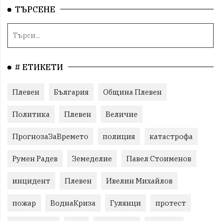
ТЪРСЕНЕ
# ЕТИКЕТИ
Плевен
България
Община Плевен
Политика
Плевен
Величие
ПрогнозаЗаВремето
полиция
катастрофа
Румен Радев
Земеделие
Павел Стоименов
инцидент
Плевен
Ивелин Михайлов
пожар
ВоднаКриза
Гулянци
протест