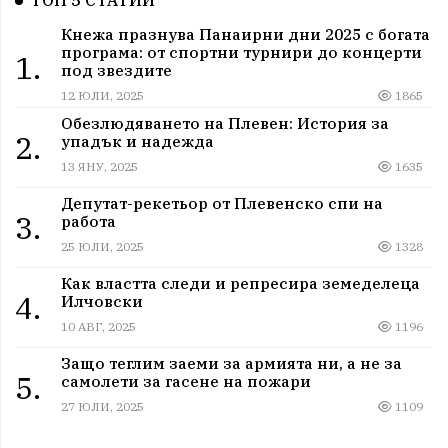
ТОП 5 СТАТИИ
Кнежа празнува Панаирни дни 2025 с богата
програма: от спортни турнири до концерти
1.
под звездите
12 ЮЛИ, 2025
1865
Обезлюдяването на Плевен: История за
2.
упадък и надежда
13 ЯНУ, 2025
1635
Депутат-рекетьор от Плевенско спи на
3.
работа
25 ЮЛИ, 2025
1328
Как властта следи и репресира земеделеца
4.
Илчовски
10 АВГ, 2025
1196
Защо теглим заеми за армията ни, а не за
5.
самолети за гасене на пожари
27 ЮЛИ, 2025
1109