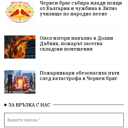
Червен бряг събира млади певци
здравеопазване
концерт
задържани
от България и чужбина в Лятно
училище по народно пеене
Бойко Борисов
ПрогнозаЗаВремето
ГЕРБ
репресии
изкуство
водна криза
Брест
Опел изгоря напълно в Долни
протести
Фолклор
водоснабдяване
Дъбник, пожарът засегна
складови помещения
Левски
Народно събрание
прокуратура
Бюджет2026
Плевенско
Концерти
Пожарникари обезопасиха пътя
след катастрофа в Червен бряг
Новини
Традиции
Избори
Разследване
спорт
ПТП
ГДБОП
Финансиране
ЗА ВРЪЗКА С НАС
Купуване на гласове
библиотека „Христо Смирненски“