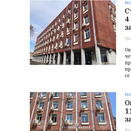
НО
С
4
з
Кр
Ок
че
пр
пр
се
НО
О
1
з
Кр