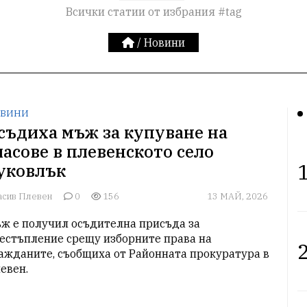
Всички статии от избрания #tag
/
Новини
ВИНИ
съдиха мъж за купуване на
ласове в плевенското село
1
уковлък
асив Плевен
0
156
13 МАЙ, 2026
ж е получил осъдителна присъда за 
естъпление срещу изборните права на 
2
ажданите, съобщиха от Районната прокуратура в 
евен.