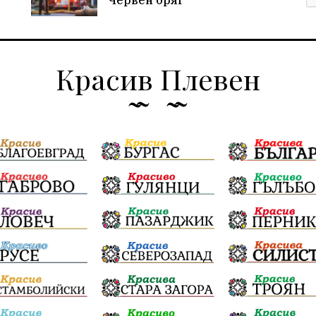
Червен бряг
Красив Плевен