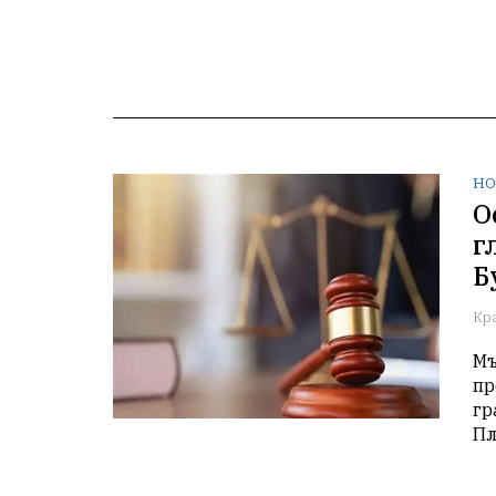
НО
О
г
Б
Кр
Мъ
пр
гр
Пл