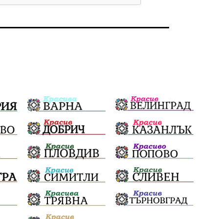
Бойко Борисов
ПрогнозаЗаВремето
ГЕРБ
репресии
изкуство
водна криза
Брест
протести
Фолклор
водоснабдяване
Левски
Народно събрание
прокуратура
Бюджет2026
Плевенско
Концерти
Новини
Традиции
Избори
Разследване
спорт
ПТП
ГДБОП
Финансиране
Купуване на гласове
библиотека „Христо Смирненски“