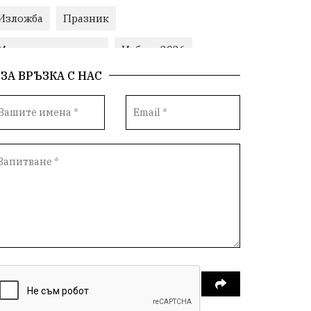
Изложба
Празник
Министерски съвет
Избори2026
ЗА ВРЪЗКА С НАС
Корупция
воден режим
ЛетниПожари
оставка
ОбластПлевен
ученици
ремонти
Красив Плевен
Сияна
МВР
благотворителност
Илияна Йотова
Общински съвет
Общество
Икономика
Ивелин Михайлов
инфраструктура
здравеопазване
концерт
задържани