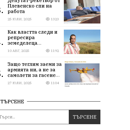
Депутат-рекетьор от
Плевенско спи на
.
работа
25 ЮЛИ, 2025
1323
Как властта следи и
репресира
.
земеделеца
Илчовски
10 АВГ, 2025
1192
Защо теглим заеми за
армията ни, а не за
.
самолети за гасене
на пожари
27 ЮЛИ, 2025
1104
ТЪРСЕНЕ