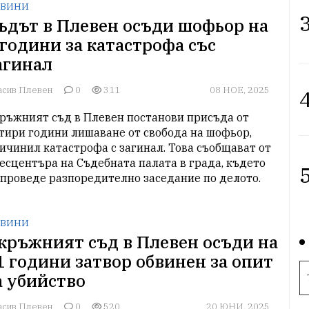
ВИНИ
3
ъдът в Плевен осъди шофьор на
 години за катастрофа със
агинал
асив Плевен
0
311
08 НОЕ, 2025
4
ръжният съд в Плевен постанови присъда от 
тири години лишаване от свобода на шофьор, 
ичинил катастрофа с загинал. Това съобщават от 
есцентъра на Съдебната палата в града, където 
5
 проведе разпоредително заседание по делото.
ВИНИ
кръжният съд в Плевен осъди на
1 години затвор обвинен за опит
а убийство
асив Плевен
0
520
20 ЮНИ, 2025