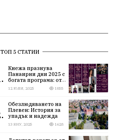
ТОП 5 СТАТИИ
Кнежа празнува
Панаирни дни 2025 с
.
богата програма: от
спортни турнири до
12 ЮЛИ, 2025
1855
концерти под
звездите
Обезлюдяването на
Плевен: История за
.
упадък и надежда
13 ЯНУ, 2025
1628