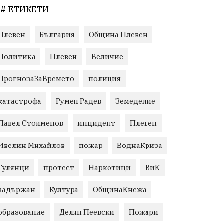
# ЕТИКЕТИ
Плевен
България
Община Плевен
Политика
Плевен
Величие
ПрогнозаЗаВремето
полиция
катастрофа
Румен Радев
Земеделие
Павел Стоименов
инцидент
Плевен
Ивелин Михайлов
пожар
ВоднаКриза
Гулянци
протест
Наркотици
ВиК
задържан
Култура
ОбщинаКнежа
образование
Делян Пеевски
Пожари