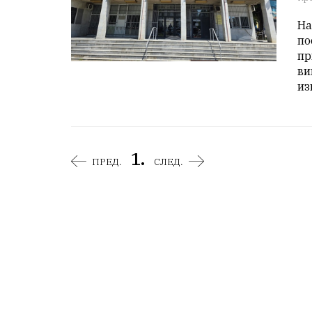
На
по
пр
ви
из
1.
ПРЕД.
СЛЕД.