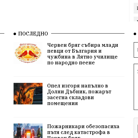
ПОСЛЕДНО
Червен бряг събира млади
певци от България и
чужбина в Лятно училище
по народно пеене
Опел изгоря напълно в
Долни Дъбник, пожарът
засегна складови
помещения
Пожарникари обезопасиха
пътя след катастрофа в