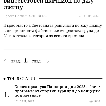
вицесветовен шампион по джу
джицу
Красив Плевен
0
435
28 ЮНИ, 2025
Първо място в Световната ранглиста по джу джицу 
в дисциплината файтинг във възрастова група до 
21 г. в тежка категория за всички времена
1.
ПРЕД.
СЛЕД.
ТОП 5 СТАТИИ
Кнежа празнува Панаирни дни 2025 с богата
програма: от спортни турнири до концерти
1.
под звездите
12 ЮЛИ, 2025
1862