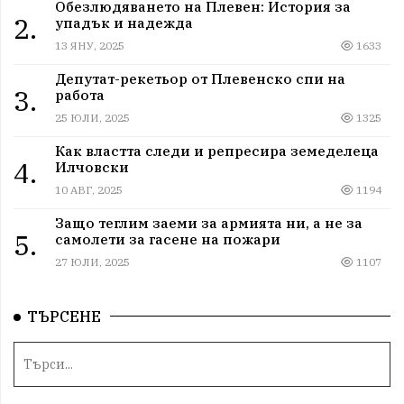
Обезлюдяването на Плевен: История за
2.
упадък и надежда
13 ЯНУ, 2025
1633
Депутат-рекетьор от Плевенско спи на
3.
работа
25 ЮЛИ, 2025
1325
Как властта следи и репресира земеделеца
4.
Илчовски
10 АВГ, 2025
1194
Защо теглим заеми за армията ни, а не за
5.
самолети за гасене на пожари
27 ЮЛИ, 2025
1107
ТЪРСЕНЕ