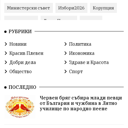
Министерски съвет
Избори2026
Корупция
воден режим
ЛетниПожари
оставка
РУБРИКИ
ОбластПлевен
ученици
ремонти
Новини
Политика
Красив Плевен
Сияна
МВР
Красив Плевен
Икономика
благотворителност
Илияна Йотова
Добри дела
Здраве и Красота
Общество
Спорт
Общински съвет
Общество
Икономика
Ивелин Михайлов
инфраструктура
ПОСЛЕДНО
Червен бряг събира млади певци
здравеопазване
концерт
задържани
от България и чужбина в Лятно
училище по народно пеене
Бойко Борисов
ПрогнозаЗаВремето
ГЕРБ
репресии
изкуство
водна криза
Брест