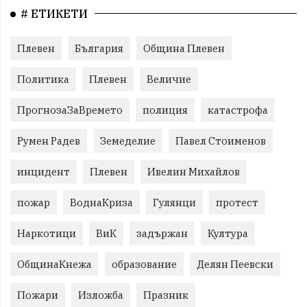
# ЕТИКЕТИ
Плевен
България
Община Плевен
Политика
Плевен
Величие
ПрогнозаЗаВремето
полиция
катастрофа
Румен Радев
Земеделие
Павел Стоименов
инцидент
Плевен
Ивелин Михайлов
пожар
ВоднаКриза
Гулянци
протест
Наркотици
ВиК
задържан
Култура
ОбщинаКнежа
образование
Делян Пеевски
Пожари
Изложба
Празник