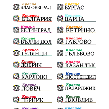
политически натиск
Васил Левски
АПИ
Здраве
МРРБ
МВР
инциденти
Празници
Цени
ПожарнаБезопасност
Окръжен съд
санкции
инвестиции
Койнаре
Плевенска филхармония
Общински съвет
Наркотици
Лято 2025
щети
културен календар
Дарителска кампания
дело
подкрепа
театър
Българска армия
Георги Парцалев
Радостин Василев
Регионална библиотека