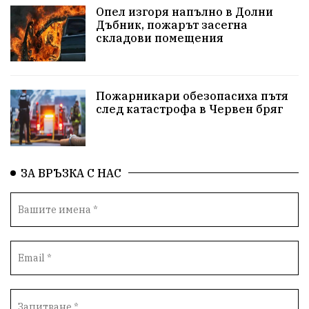
Опел изгоря напълно в Долни
протести
Фолклор
водоснабдяване
Дъбник, пожарът засегна
складови помещения
Левски
Народно събрание
прокуратура
Бюджет2026
Плевенско
Концерти
Пожарникари обезопасиха пътя
след катастрофа в Червен бряг
Новини
Традиции
Избори
Разследване
спорт
ПТП
ГДБОП
Финансиране
ЗА ВРЪЗКА С НАС
Купуване на гласове
библиотека „Христо Смирненски“
партия "Мафия"
Росен Желязков
екология
Социална политика
Кайлъка
Пордим
Превенция
фестивал
Долни Дъбник