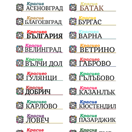
Евро
загинал
ВиК мрежа
политически натиск
Васил Левски
АПИ
Здраве
МРРБ
МВР
инциденти
Празници
Цени
ПожарнаБезопасност
Окръжен съд
санкции
инвестиции
Койнаре
Плевенска филхармония
Общински съвет
Наркотици
Лято 2025
щети
културен календар
Дарителска кампания
дело
подкрепа
театър
Българска армия
Георги Парцалев