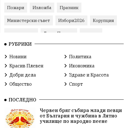
Пожари
Изложба
Празник
Министерски съвет
Избори2026
Корупция
воден режим
ЛетниПожари
оставка
РУБРИКИ
ОбластПлевен
ученици
ремонти
Новини
Политика
Красив Плевен
Сияна
МВР
Красив Плевен
Икономика
благотворителност
Илияна Йотова
Добри дела
Здраве и Красота
Общество
Спорт
Общински съвет
Общество
Икономика
Ивелин Михайлов
инфраструктура
ПОСЛЕДНО
Червен бряг събира млади певци
здравеопазване
концерт
задържани
от България и чужбина в Лятно
училище по народно пеене
Бойко Борисов
ПрогнозаЗаВремето
ГЕРБ