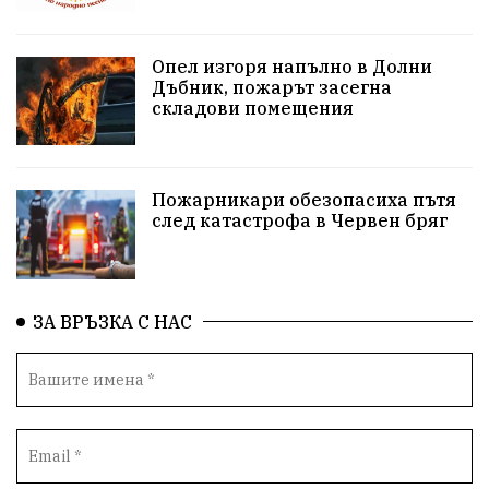
репресии
изкуство
водна криза
Брест
Опел изгоря напълно в Долни
протести
Фолклор
водоснабдяване
Дъбник, пожарът засегна
складови помещения
Левски
Народно събрание
прокуратура
Бюджет2026
Плевенско
Концерти
Пожарникари обезопасиха пътя
след катастрофа в Червен бряг
Новини
Традиции
Избори
Разследване
спорт
ПТП
ГДБОП
Финансиране
ЗА ВРЪЗКА С НАС
Купуване на гласове
библиотека „Христо Смирненски“
партия "Мафия"
Росен Желязков
екология
Социална политика
Кайлъка
Пордим