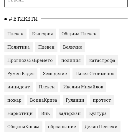
# ЕТИКЕТИ
Плевен
България
Община Плевен
Политика
Плевен
Величие
ПрогнозаЗаВремето
полиция
катастрофа
Румен Радев
Земеделие
Павел Стоименов
инцидент
Плевен
Ивелин Михайлов
пожар
ВоднаКриза
Гулянци
протест
Наркотици
ВиК
задържан
Култура
ОбщинаКнежа
образование
Делян Пеевски