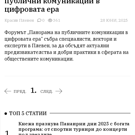
публични комуникации в
цифровата ера
Красив Плевен
0
361
28 ЮНИ, 2025
Форумът „Панорама на публичните комуникации в 
цифровата ера“ събра специалисти, лектори и 
експерти в Плевен, за да обсъдят актуални 
предизвикателства и добри практики в сферата на 
обществените комуникации.
1.
ПРЕД.
СЛЕД.
ТОП 5 СТАТИИ
Кнежа празнува Панаирни дни 2025 с богата
програма: от спортни турнири до концерти
1.
под звездите