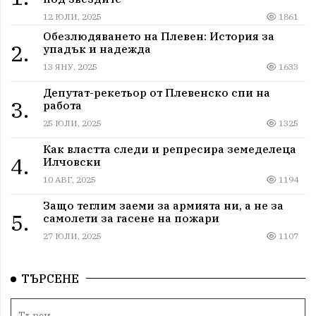
12 ЮЛИ, 2025
1861
Обезлюдяването на Плевен: История за
2.
упадък и надежда
13 ЯНУ, 2025
1633
Депутат-рекетьор от Плевенско спи на
3.
работа
25 ЮЛИ, 2025
1325
Как властта следи и репресира земеделеца
4.
Илчовски
10 АВГ, 2025
1194
Защо теглим заеми за армията ни, а не за
5.
самолети за гасене на пожари
27 ЮЛИ, 2025
1107
ТЪРСЕНЕ