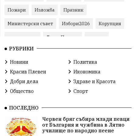
Пожари
Изложба
Празник
Министерски съвет
Избори2026
Корупция
воден режим
ЛетниПожари
оставка
РУБРИКИ
ОбластПлевен
ученици
ремонти
Новини
Политика
Красив Плевен
Сияна
МВР
Красив Плевен
Икономика
благотворителност
Илияна Йотова
Добри дела
Здраве и Красота
Общество
Спорт
Общински съвет
Общество
Икономика
Ивелин Михайлов
инфраструктура
ПОСЛЕДНО
Червен бряг събира млади певци
здравеопазване
концерт
задържани
от България и чужбина в Лятно
училище по народно пеене
Бойко Борисов
ПрогнозаЗаВремето
ГЕРБ