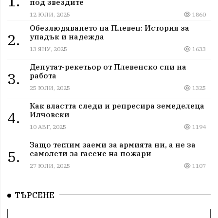
1.
под звездите
12 ЮЛИ, 2025
1860
Обезлюдяването на Плевен: История за
2.
упадък и надежда
13 ЯНУ, 2025
1633
Депутат-рекетьор от Плевенско спи на
3.
работа
25 ЮЛИ, 2025
1325
Как властта следи и репресира земеделеца
4.
Илчовски
10 АВГ, 2025
1194
Защо теглим заеми за армията ни, а не за
5.
самолети за гасене на пожари
27 ЮЛИ, 2025
1107
ТЪРСЕНЕ