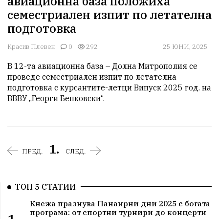
авиационна база положиха
семестриален изпит по летателна
подготовка
Красив Плевен
0
292
25 ЮНИ, 2025
В 12-та авиационна база – Долна Митрополия се 
проведе семестриален изпит по летателна 
подготовка с курсантите-летци Випуск 2025 год. на 
1.
ПРЕД.
СЛЕД.
ТОП 5 СТАТИИ
Кнежа празнува Панаирни дни 2025 с богата
програма: от спортни турнири до концерти