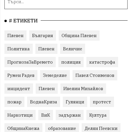
# ЕТИКЕТИ
Плевен
България
Община Плевен
Политика
Плевен
Величие
ПрогнозаЗаВремето
полиция
катастрофа
Румен Радев
Земеделие
Павел Стоименов
инцидент
Плевен
Ивелин Михайлов
пожар
ВоднаКриза
Гулянци
протест
Наркотици
ВиК
задържан
Култура
ОбщинаКнежа
образование
Делян Пеевски