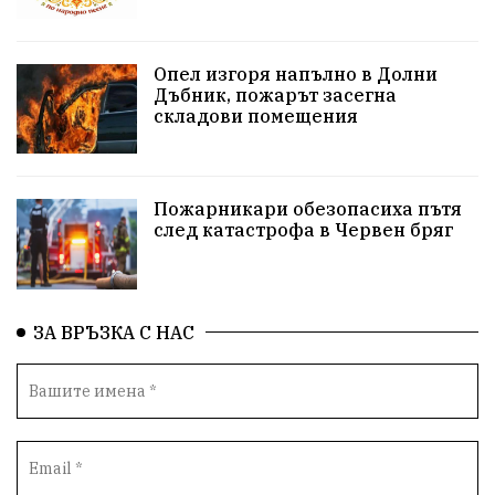
репресии
изкуство
водна криза
Брест
Опел изгоря напълно в Долни
протести
Фолклор
водоснабдяване
Дъбник, пожарът засегна
складови помещения
Левски
Народно събрание
прокуратура
Бюджет2026
Плевенско
Концерти
Пожарникари обезопасиха пътя
след катастрофа в Червен бряг
Новини
Традиции
Избори
Разследване
спорт
ПТП
ГДБОП
Финансиране
ЗА ВРЪЗКА С НАС
Купуване на гласове
библиотека „Христо Смирненски“
партия "Мафия"
Росен Желязков
екология
Социална политика
Кайлъка
Пордим