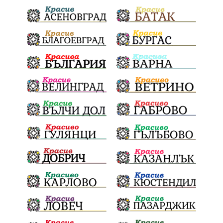
Евро
загинал
ВиК мрежа
политически натиск
Васил Левски
АПИ
Здраве
МРРБ
МВР
инциденти
Празници
Цени
ПожарнаБезопасност
Окръжен съд
санкции
инвестиции
Койнаре
Плевенска филхармония
Общински съвет
Наркотици
Лято 2025
щети
културен календар
Дарителска кампания
дело
подкрепа
театър
Българска армия
Георги Парцалев