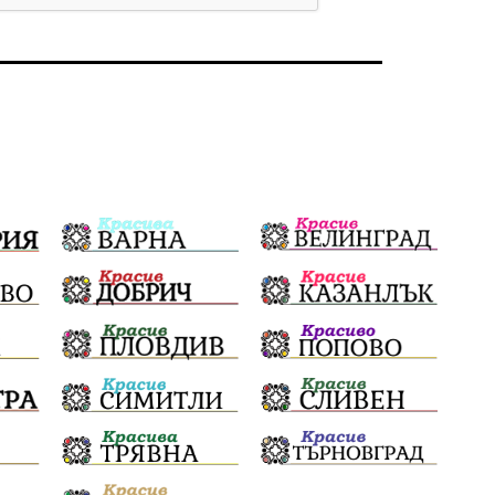
Бойко Борисов
ПрогнозаЗаВремето
ГЕРБ
репресии
изкуство
водна криза
Брест
протести
Фолклор
водоснабдяване
Левски
Народно събрание
прокуратура
Бюджет2026
Плевенско
Концерти
Новини
Традиции
Избори
Разследване
спорт
ПТП
ГДБОП
Финансиране
Купуване на гласове
библиотека „Христо Смирненски“