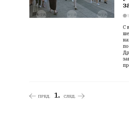
з
b
С 
ше
на
по
Др
за
пр
1.
ПРЕД.
СЛЕД.