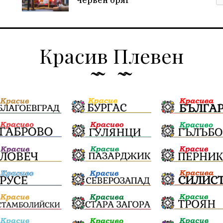
Червен бряг
Красив Плевен