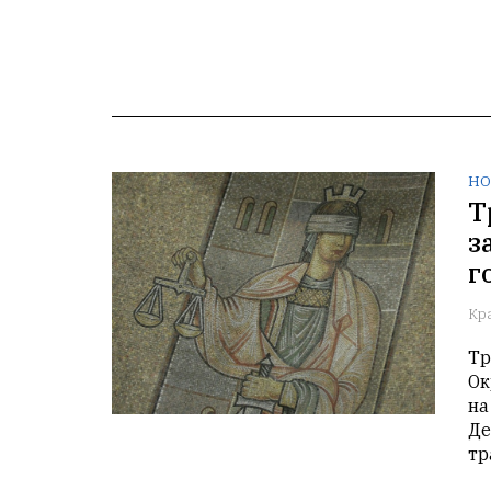
НО
Т
з
г
Кр
Тр
Ок
на
Де
тр