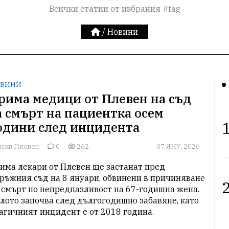
Всички статии от избрания #tag
/
Новини
ВИНИ
рима медици от Плевен на съд
а смърт на пациентка осем
1
одини след инцидента
асив Плевен
0
262
07 ЯНУ, 2026
има лекари от Плевен ще застанат пред 
ръжния съд на 8 януари, обвинени в причиняване 
2
 смърт по непредпазливост на 67-годишна жена. 
лото започва след дългогодишно забавяне, като 
агичният инцидент е от 2018 година.