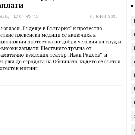
аплати
ta.bg
0
413
03 ЮНИ, 2025
възгласи „Бъдеще в България“ и протестно 
ствие плевенски медици се включиха в 
ционалния протест за по-добри условия на труд и 
-високи заплати. Шествието тръгна от 
аматично-кукления театър „Иван Радоев“  и 
върши до сградата на Общината, където се състоя 
отестен митинг.