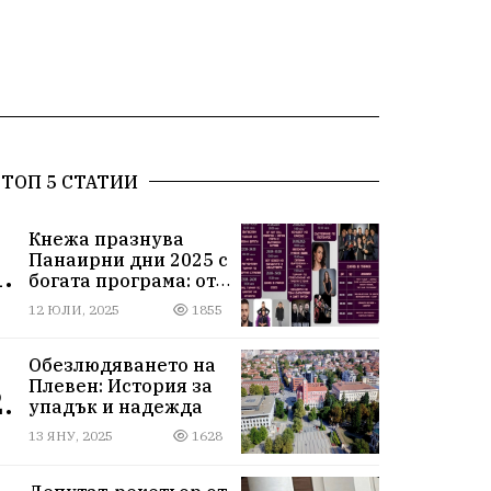
ТОП 5 СТАТИИ
Кнежа празнува
Панаирни дни 2025 с
.
богата програма: от
спортни турнири до
12 ЮЛИ, 2025
1855
концерти под
звездите
Обезлюдяването на
Плевен: История за
.
упадък и надежда
13 ЯНУ, 2025
1628