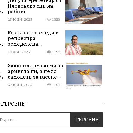
Депутат-рекетьор от
Плевенско спи на
.
работа
25 ЮЛИ, 2025
1323
Как властта следи и
репресира
.
земеделеца
Илчовски
10 АВГ, 2025
1192
Защо теглим заеми за
армията ни, а не за
.
самолети за гасене
на пожари
27 ЮЛИ, 2025
1104
ТЪРСЕНЕ