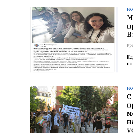
НО
М
п
В
Кр
Ед
по
НО
С
п
м
н
у