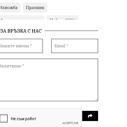
Изложба
Празник
Министерски съвет
Избори2026
ЗА ВРЪЗКА С НАС
Корупция
воден режим
ЛетниПожари
оставка
ОбластПлевен
ученици
ремонти
Красив Плевен
Сияна
МВР
благотворителност
Илияна Йотова
Общински съвет
Общество
Икономика
Ивелин Михайлов
инфраструктура
здравеопазване
концерт
задържани