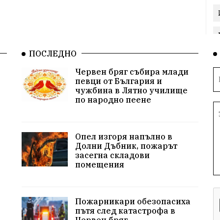
ПОСЛЕДНО
Червен бряг събира млади
певци от България и
чужбина в Лятно училище
по народно пеене
Опел изгоря напълно в
Долни Дъбник, пожарът
засегна складови
помещения
Пожарникари обезопасиха
пътя след катастрофа в