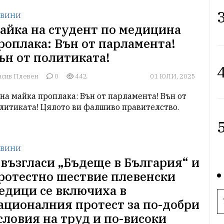
3
ВИНИ
айка на студент по медицина
роплака: Вън от парламента!
ън от политиката!
4
асив Плевен
0
442
01 ЮЛИ, 2025
на майка проплака: Вън от парламента! Вън от 
литиката! Цялото ви фалшиво правителство.
5
ВИНИ
 възгласи „Бъдеще в България“ и
ротестно шествие плевенски
едици се включиха в
ационалния протест за по-добри
словия на труд и по-високи