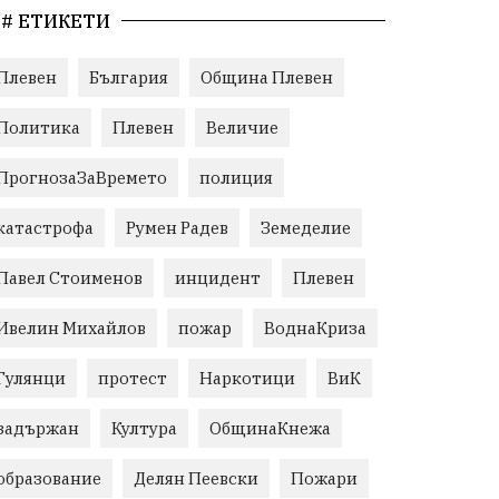
# ЕТИКЕТИ
Плевен
България
Община Плевен
Политика
Плевен
Величие
ПрогнозаЗаВремето
полиция
катастрофа
Румен Радев
Земеделие
Павел Стоименов
инцидент
Плевен
Ивелин Михайлов
пожар
ВоднаКриза
Гулянци
протест
Наркотици
ВиК
задържан
Култура
ОбщинаКнежа
образование
Делян Пеевски
Пожари