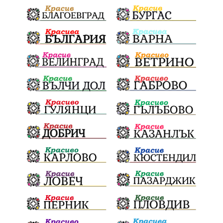
политически натиск
Васил Левски
АПИ
Здраве
МРРБ
МВР
инциденти
Празници
Цени
ПожарнаБезопасност
Окръжен съд
санкции
инвестиции
Койнаре
Плевенска филхармония
Общински съвет
Наркотици
Лято 2025
щети
културен календар
Дарителска кампания
дело
подкрепа
театър
Българска армия
Георги Парцалев
Радостин Василев
Регионална библиотека