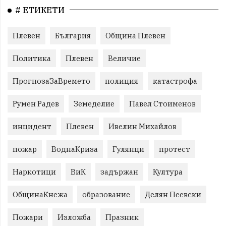
# ЕТИКЕТИ
Плевен
България
Община Плевен
Политика
Плевен
Величие
ПрогнозаЗаВремето
полиция
катастрофа
Румен Радев
Земеделие
Павел Стоименов
инцидент
Плевен
Ивелин Михайлов
пожар
ВоднаКриза
Гулянци
протест
Наркотици
ВиК
задържан
Култура
ОбщинаКнежа
образование
Делян Пеевски
Пожари
Изложба
Празник