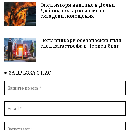
Опел изгоря напълно в Долни
протести
Фолклор
водоснабдяване
Дъбник, пожарът засегна
складови помещения
Левски
Народно събрание
прокуратура
Бюджет2026
Плевенско
Концерти
Пожарникари обезопасиха пътя
след катастрофа в Червен бряг
Новини
Традиции
Избори
Разследване
спорт
ПТП
ГДБОП
Финансиране
ЗА ВРЪЗКА С НАС
Купуване на гласове
библиотека „Христо Смирненски“
партия "Мафия"
Росен Желязков
екология
Социална политика
Кайлъка
Пордим
Превенция
фестивал
Долни Дъбник