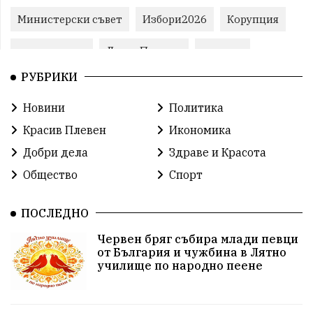
Министерски съвет
Избори2026
Корупция
воден режим
ЛетниПожари
оставка
РУБРИКИ
ОбластПлевен
ученици
ремонти
Новини
Политика
Красив Плевен
Сияна
МВР
Красив Плевен
Икономика
благотворителност
Илияна Йотова
Добри дела
Здраве и Красота
Общество
Спорт
Общински съвет
Общество
Икономика
Ивелин Михайлов
инфраструктура
ПОСЛЕДНО
Червен бряг събира млади певци
здравеопазване
концерт
задържани
от България и чужбина в Лятно
училище по народно пеене
Бойко Борисов
ПрогнозаЗаВремето
ГЕРБ
репресии
изкуство
водна криза
Брест