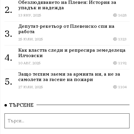
Обезлюдяването на Плевен: История за
2.
упадък и надежда
13 ЯНУ, 2025
1628
Депутат-рекетьор от Плевенско спи на
3.
работа
25 ЮЛИ, 2025
1323
Как властта следи и репресира земеделеца
4.
Илчовски
10 АВГ, 2025
1192
Защо теглим заеми за армията ни, а не за
5.
самолети за гасене на пожари
27 ЮЛИ, 2025
1104
ТЪРСЕНЕ