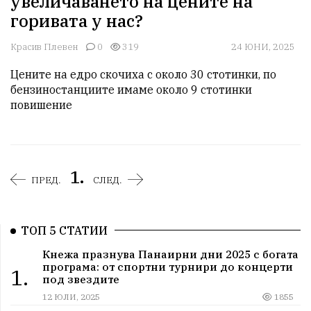
увеличаването на цените на
горивата у нас?
Красив Плевен
0
319
24 ЮНИ, 2025
Цените на едро скочиха с около 30 стотинки, по 
бензиностанциите имаме около 9 стотинки 
повишение
1.
ПРЕД.
СЛЕД.
ТОП 5 СТАТИИ
Кнежа празнува Панаирни дни 2025 с богата
програма: от спортни турнири до концерти
1.
под звездите
12 ЮЛИ, 2025
1855