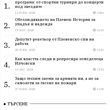
програма: от спортни турнири до концерти
1.
под звездите
12 ЮЛИ, 2025
1856
Обезлюдяването на Плевен: История за
2.
упадък и надежда
13 ЯНУ, 2025
1629
Депутат-рекетьор от Плевенско спи на
3.
работа
25 ЮЛИ, 2025
1323
Как властта следи и репресира земеделеца
4.
Илчовски
10 АВГ, 2025
1192
Защо теглим заеми за армията ни, а не за
5.
самолети за гасене на пожари
27 ЮЛИ, 2025
1105
ТЪРСЕНЕ