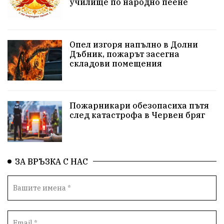
училище по народно пеене
Бойко Борисов
ПрогнозаЗаВремето
ГЕРБ
репресии
изкуство
водна криза
Брест
Опел изгоря напълно в Долни
протести
Фолклор
водоснабдяване
Дъбник, пожарът засегна
складови помещения
Левски
Народно събрание
прокуратура
Бюджет2026
Плевенско
Концерти
Пожарникари обезопасиха пътя
след катастрофа в Червен бряг
Новини
Традиции
Избори
Разследване
спорт
ПТП
ГДБОП
Финансиране
ЗА ВРЪЗКА С НАС
Купуване на гласове
библиотека „Христо Смирненски“
партия "Мафия"
Росен Желязков
екология