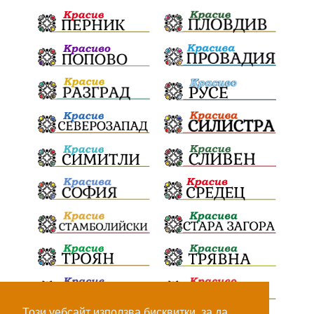
театър
Българска армия
Георги Парцалев
Радостин Василев
Регионална библиотека
„Христо Смирненски“
напояване
спасителна акция
„Евровизия“
24 май
DARA
назначения
Проверка
проверки
ВиК Плевен
Андрей Гюров
Тръстеник
изпълнителен директор
ОбластПлевен
Коледно градче
заместник-кмет
палеж
"Лукойл"
почит
загинала жена
Украйна
безводие
Заплахи
Гордост
МЗХ
Този уебсайт използва бисквитки, за да