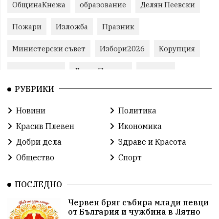
ОбщинаКнежа
образование
Делян Пеевски
Пожари
Изложба
Празник
Министерски съвет
Избори2026
Корупция
воден режим
ЛетниПожари
оставка
РУБРИКИ
ОбластПлевен
ученици
ремонти
Новини
Политика
Красив Плевен
Сияна
МВР
Красив Плевен
Икономика
благотворителност
Илияна Йотова
Добри дела
Здраве и Красота
Общество
Спорт
Общински съвет
Общество
Икономика
Ивелин Михайлов
инфраструктура
ПОСЛЕДНО
Червен бряг събира млади певци
здравеопазване
концерт
задържани
от България и чужбина в Лятно