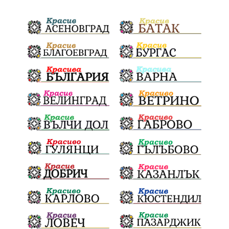
ДПС Ново начало
Пазарджик
Червен бряг
Евро
загинал
ВиК мрежа
политически натиск
Васил Левски
АПИ
Здраве
МРРБ
МВР
инциденти
Празници
Цени
ПожарнаБезопасност
Окръжен съд
санкции
инвестиции
Койнаре
Плевенска филхармония
Общински съвет
Наркотици
Лято 2025
щети
културен календар
Дарителска кампания
дело
подкрепа