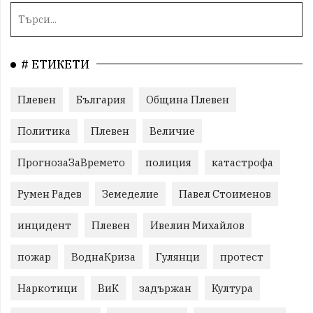
# ЕТИКЕТИ
Плевен
България
Община Плевен
Политика
Плевен
Величие
ПрогнозаЗаВремето
полиция
катастрофа
Румен Радев
Земеделие
Павел Стоименов
инцидент
Плевен
Ивелин Михайлов
пожар
ВоднаКриза
Гулянци
протест
Наркотици
ВиК
задържан
Култура