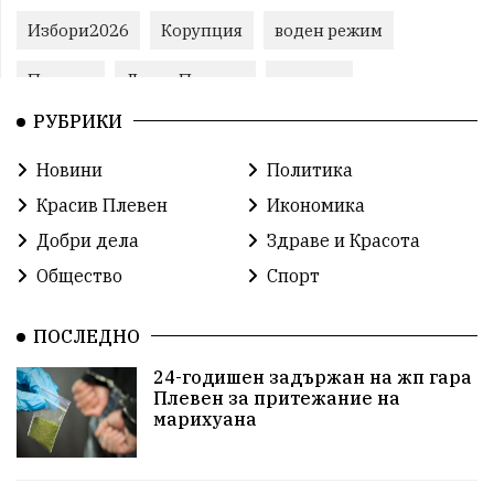
Избори2026
Корупция
воден режим
Пожари
ЛетниПожари
оставка
РУБРИКИ
ОбластПлевен
ученици
ремонти
Новини
Политика
Красив Плевен
Сияна
МВР
Красив Плевен
Икономика
благотворителност
Илияна Йотова
Добри дела
Здраве и Красота
Общество
Спорт
Общински съвет
Общество
Икономика
Ивелин Михайлов
инфраструктура
ПОСЛЕДНО
24-годишен задържан на жп гара
здравеопазване
концерт
задържани
Плевен за притежание на
марихуана
Бойко Борисов
ПрогнозаЗаВремето
ГЕРБ
репресии
изкуство
водна криза
Брест