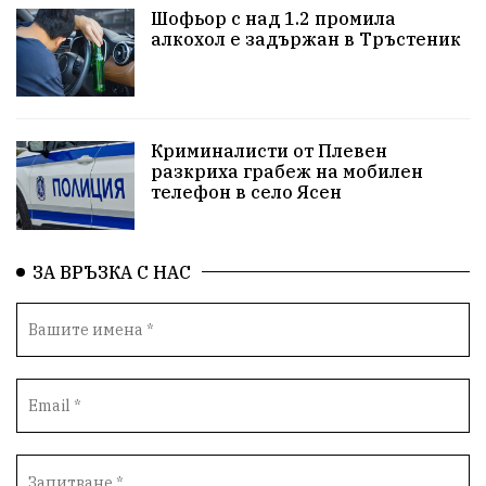
Шофьор с над 1.2 промила
протести
водоснабдяване
Левски
алкохол е задържан в Тръстеник
Народно събрание
прокуратура
Бюджет2026
Плевенско
Новини
Традиции
Избори
Криминалисти от Плевен
разкриха грабеж на мобилен
Фолклор
Концерти
спорт
ПТП
ГДБОП
телефон в село Ясен
Финансиране
Купуване на гласове
ЗА ВРЪЗКА С НАС
Разследване
библиотека „Христо Смирненски“
партия "Мафия"
Росен Желязков
екология
Социална политика
Кайлъка
Пордим
ремонт
еврото
фестивал
Превенция
пожарна безопасност
акция
Ловеч
побой