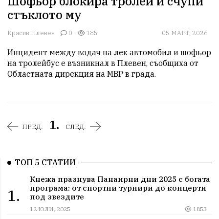
Шофьор блокира тролей и счупи
стъклото му
Красив Плевен
0
185
05 МАРТ, 2026
Инцидент между водач на лек автомобил и шофьор 
на тролейбус е възникнал в Плевен, съобщиха от 
Областната дирекция на МВР в града.
1.
ПРЕД.
СЛЕД.
ТОП 5 СТАТИИ
Кнежа празнува Панаирни дни 2025 с богата
програма: от спортни турнири до концерти
1.
под звездите
12 ЮЛИ, 2025
1853