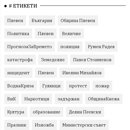
# ЕТИКЕТИ
Плевен
България
Община Плевен
Политика
Плевен
Величие
ПрогнозаЗаВремето
полиция
Румен Радев
катастрофа
Земеделие
Павел Стоименов
инцидент
Плевен
Ивелин Михайлов
ВоднаКриза
Гулянци
протест
пожар
ВиК
Наркотици
задържан
ОбщинаКнежа
Култура
образование
Делян Пеевски
Празник
Изложба
Министерски съвет