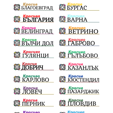
Здраве
МРРБ
Долни Дъбник
Плевенска филхармония
Койнаре
Общински съвет
Наркотици
санкции
инвестиции
Окръжен съд
Лято 2025
културен календар
дело
подкрепа
Дарителска кампания
театър
Българска армия
Георги Парцалев
Радостин Василев
Регионална библиотека
„Христо Смирненски“
напояване
„Евровизия“
24 май
РДПБЗН
спасителна акция