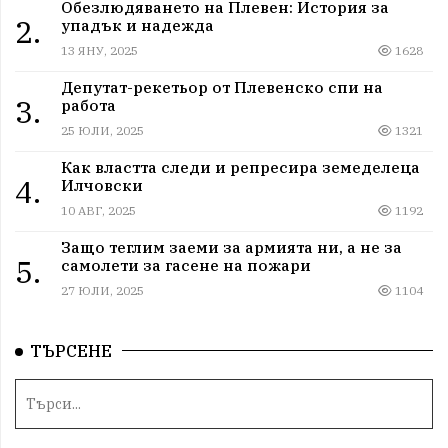
Обезлюдяването на Плевен: История за
2.
упадък и надежда
13 ЯНУ, 2025
1628
Депутат-рекетьор от Плевенско спи на
3.
работа
25 ЮЛИ, 2025
1321
Как властта следи и репресира земеделеца
4.
Илчовски
10 АВГ, 2025
1192
Защо теглим заеми за армията ни, а не за
5.
самолети за гасене на пожари
27 ЮЛИ, 2025
1104
ТЪРСЕНЕ