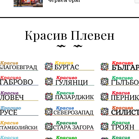
Червен бряг
Красив Плевен