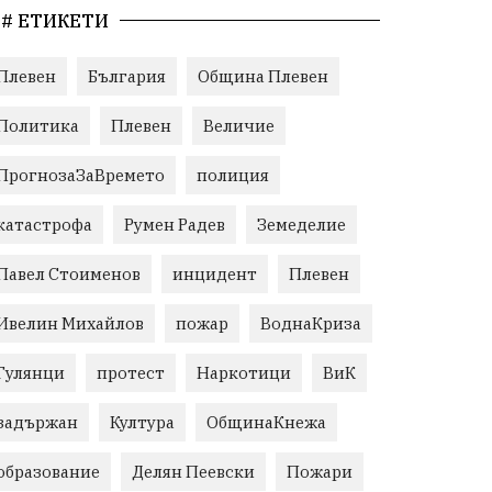
# ЕТИКЕТИ
Плевен
България
Община Плевен
Политика
Плевен
Величие
ПрогнозаЗаВремето
полиция
катастрофа
Румен Радев
Земеделие
Павел Стоименов
инцидент
Плевен
Ивелин Михайлов
пожар
ВоднаКриза
Гулянци
протест
Наркотици
ВиК
задържан
Култура
ОбщинаКнежа
образование
Делян Пеевски
Пожари