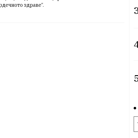
рдечното здраве“.
3
4
5