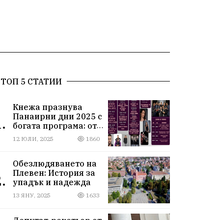
ТОП 5 СТАТИИ
Кнежа празнува
Панаирни дни 2025 с
.
богата програма: от
спортни турнири до
12 ЮЛИ, 2025
1860
концерти под
звездите
Обезлюдяването на
Плевен: История за
.
упадък и надежда
13 ЯНУ, 2025
1633