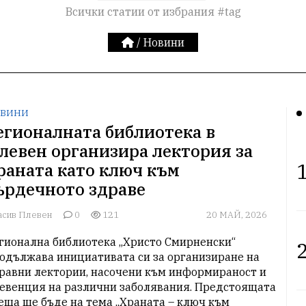
Всички статии от избрания #tag
/
Новини
ВИНИ
егионалната библиотека в
левен организира лектория за
1
раната като ключ към
ърдечното здраве
асив Плевен
0
121
20 МАЙ, 2026
гионална библиотека „Христо Смирненски“ 
2
одължава инициативата си за организиране на 
равни лектории, насочени към информираност и 
евенция на различни заболявания. Предстоящата 
еща ще бъде на тема „Храната – ключ към 