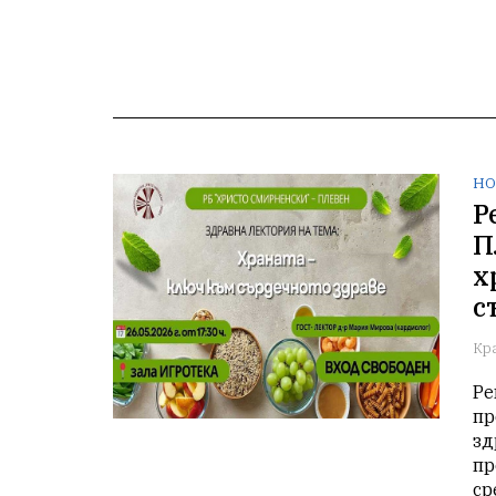
НО
Р
П
х
с
Кр
Ре
пр
зд
пр
ср