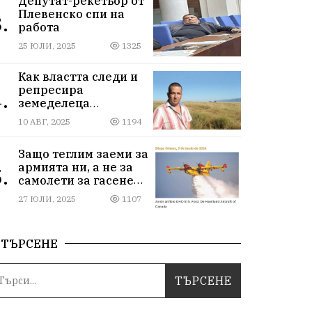
Депутат-рекетьор от
Плевенско спи на
.
работа
25 ЮЛИ, 2025
1325
Как властта следи и
репресира
.
земеделеца
Илчовски
10 АВГ, 2025
1194
Защо теглим заеми за
армията ни, а не за
.
самолети за гасене
на пожари
27 ЮЛИ, 2025
1107
ТЪРСЕНЕ