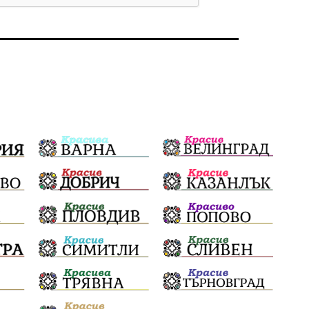
Бойко Борисов
ПрогнозаЗаВремето
ГЕРБ
репресии
изкуство
водна криза
Брест
протести
Фолклор
водоснабдяване
Левски
Народно събрание
прокуратура
Бюджет2026
Плевенско
Концерти
Новини
Традиции
Избори
Разследване
спорт
ПТП
ГДБОП
Финансиране
Купуване на гласове
библиотека „Христо Смирненски“