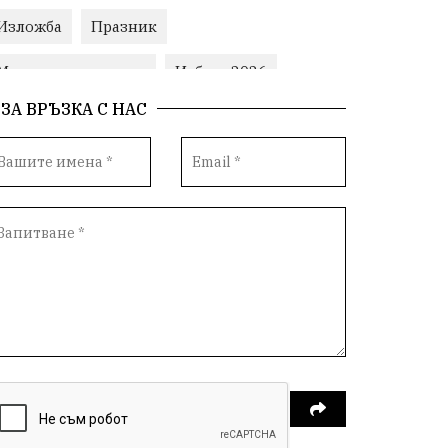
Изложба
Празник
Министерски съвет
Избори2026
ЗА ВРЪЗКА С НАС
Корупция
воден режим
ЛетниПожари
оставка
ОбластПлевен
ученици
ремонти
Красив Плевен
Сияна
МВР
благотворителност
Илияна Йотова
Общински съвет
Общество
Икономика
Ивелин Михайлов
инфраструктура
здравеопазване
концерт
задържани