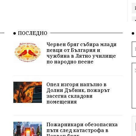
ПОСЛЕДНО
Червен бряг събира млади
певци от България и
чужбина в Лятно училище
по народно пеене
Опел изгоря напълно в
Долни Дъбник, пожарът
засегна складови
помещения
Пожарникари обезопасиха
пътя след катастрофа в