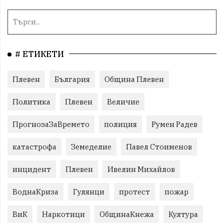
# ЕТИКЕТИ
Плевен
България
Община Плевен
Политика
Плевен
Величие
ПрогнозаЗаВремето
полиция
Румен Радев
катастрофа
Земеделие
Павел Стоименов
инцидент
Плевен
Ивелин Михайлов
ВоднаКриза
Гулянци
протест
пожар
ВиК
Наркотици
ОбщинаКнежа
Култура