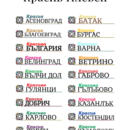
политически натиск
Васил Левски
Празници
Цени
МВР
инциденти
АПИ
Здраве
МРРБ
Долни Дъбник
Плевенска филхармония
Койнаре
Общински съвет
Наркотици
санкции
инвестиции
Окръжен съд
Лято 2025
културен календар
дело
подкрепа
Дарителска кампания
театър
напояване
Георги Парцалев
Българска армия
Радостин Василев
Регионална библиотека