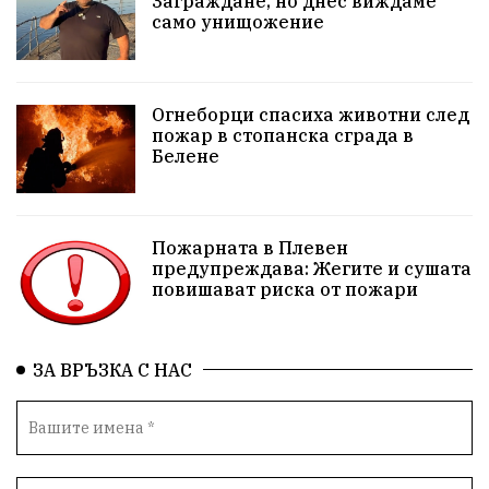
Заграждане, но днес виждаме
само унищожение
Бойко Борисов
ПрогнозаЗаВремето
ГЕРБ
репресии
изкуство
водна криза
Брест
Огнеборци спасиха животни след
протести
водоснабдяване
Левски
пожар в стопанска сграда в
Белене
прокуратура
Народно събрание
Бюджет2026
Плевенско
Новини
Традиции
Избори
Пожарната в Плевен
предупреждава: Жегите и сушата
Фолклор
Концерти
спорт
ПТП
ГДБОП
повишават риска от пожари
Финансиране
Купуване на гласове
ЗА ВРЪЗКА С НАС
Разследване
библиотека „Христо Смирненски“
партия "Мафия"
Росен Желязков
екология
Социална политика
Кайлъка
Пордим