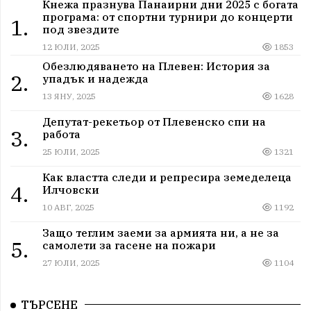
Кнежа празнува Панаирни дни 2025 с богата
програма: от спортни турнири до концерти
1.
под звездите
12 ЮЛИ, 2025
1853
Обезлюдяването на Плевен: История за
2.
упадък и надежда
13 ЯНУ, 2025
1628
Депутат-рекетьор от Плевенско спи на
3.
работа
25 ЮЛИ, 2025
1321
Как властта следи и репресира земеделеца
4.
Илчовски
10 АВГ, 2025
1192
Защо теглим заеми за армията ни, а не за
5.
самолети за гасене на пожари
27 ЮЛИ, 2025
1104
ТЪРСЕНЕ