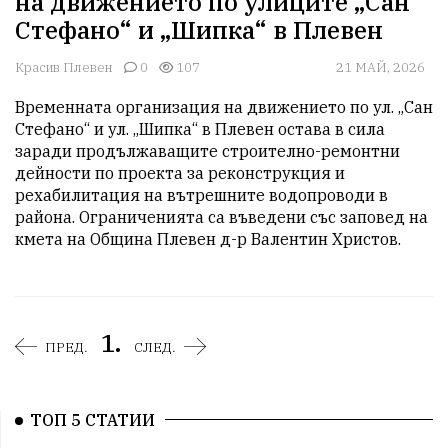
на движението по улиците „Сан
Стефано“ и „Шипка“ в Плевен
Красив Плевен
0
107
21 МАЙ, 2026
Временната организация на движението по ул. „Сан 
Стефано“ и ул. „Шипка“ в Плевен остава в сила 
заради продължаващите строително-ремонтни 
дейности по проекта за реконструкция и 
рехабилитация на вътрешните водопроводи в 
района. Ограниченията са въведени със заповед на 
кмета на Община Плевен д-р Валентин Христов.
1.
ПРЕД.
СЛЕД.
ТОП 5 СТАТИИ