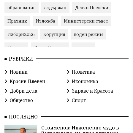
образование
задържан
Делян Пеевски
Празник
Изложба
Министерски съвет
Избори2026
Корупция
воден режим
Пожари
ЛетниПожари
оставка
РУБРИКИ
ОбластПлевен
ученици
ремонти
Новини
Политика
Красив Плевен
Сияна
МВР
Красив Плевен
Икономика
благотворителност
Илияна Йотова
Добри дела
Здраве и Красота
Общество
Спорт
Общински съвет
Общество
Икономика
Ивелин Михайлов
инфраструктура
ПОСЛЕДНО
Стоименов: Инженерно чудо в
здравеопазване
концерт
задържани