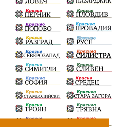
„Христо Смирненски“
„Евровизия“
24 май
РДПБЗН
спасителна акция
Проверка
проверки
ВиК Плевен
DARA
назначения
ОбластПлевен
Андрей Гюров
изпълнителен директор
заместник-кмет
почит
Коледно градче
загинала жена
"Лукойл"
Украйна
Заплахи
безводие
Гордост
МЗХ
Николай Попов
Червен бряг
НАП
Доброволци
Искър
ИзкуственИнтелект
катастрофи