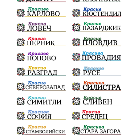
щети
културен календар
Дарителска кампания
дело
подкрепа
театър
Българска армия
Георги Парцалев
Радостин Василев
Регионална библиотека
„Христо Смирненски“
напояване
спасителна акция
„Евровизия“
24 май
DARA
назначения
Проверка
проверки
ВиК Плевен
Андрей Гюров
Тръстеник
изпълнителен директор
ОбластПлевен
Коледно градче
заместник-кмет
палеж