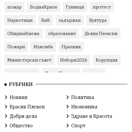
пожар
ВоднаКриза
Гулянци
протест
Наркотици
ВиК
задържан
Култура
ОбщинаКнежа
образование
Делян Пеевски
Пожари
Изложба
Празник
Министерски съвет
Избори2026
Корупция
воден режим
ЛетниПожари
оставка
РУБРИКИ
ОбластПлевен
ученици
ремонти
Новини
Политика
Красив Плевен
Сияна
МВР
Красив Плевен
Икономика
благотворителност
Илияна Йотова
Добри дела
Здраве и Красота
Общество
Спорт
Общински съвет
Общество
Икономика