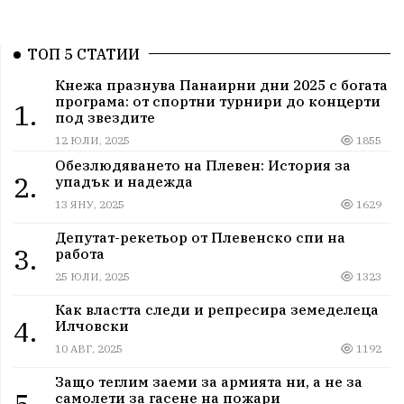
ТОП 5 СТАТИИ
Кнежа празнува Панаирни дни 2025 с богата
програма: от спортни турнири до концерти
1.
под звездите
12 ЮЛИ, 2025
1855
Обезлюдяването на Плевен: История за
2.
упадък и надежда
13 ЯНУ, 2025
1629
Депутат-рекетьор от Плевенско спи на
3.
работа
25 ЮЛИ, 2025
1323
Как властта следи и репресира земеделеца
4.
Илчовски
10 АВГ, 2025
1192
Защо теглим заеми за армията ни, а не за
5.
самолети за гасене на пожари