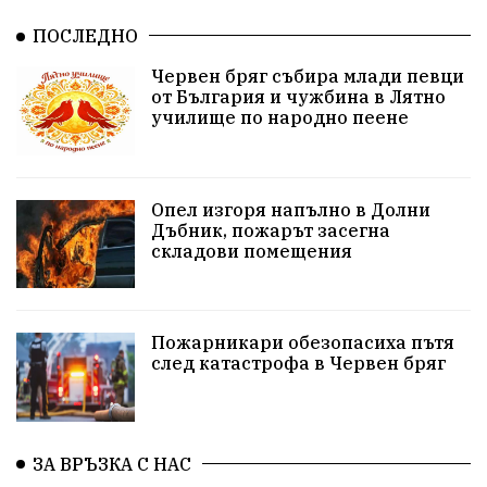
Ивелин Михайлов
инфраструктура
ПОСЛЕДНО
Червен бряг събира млади певци
здравеопазване
концерт
задържани
от България и чужбина в Лятно
училище по народно пеене
Бойко Борисов
ПрогнозаЗаВремето
ГЕРБ
репресии
изкуство
водна криза
Брест
Опел изгоря напълно в Долни
протести
Фолклор
водоснабдяване
Дъбник, пожарът засегна
складови помещения
Левски
Народно събрание
прокуратура
Бюджет2026
Плевенско
Концерти
Пожарникари обезопасиха пътя
след катастрофа в Червен бряг
Новини
Традиции
Избори
Разследване
спорт
ПТП
ГДБОП
Финансиране
ЗА ВРЪЗКА С НАС
Купуване на гласове