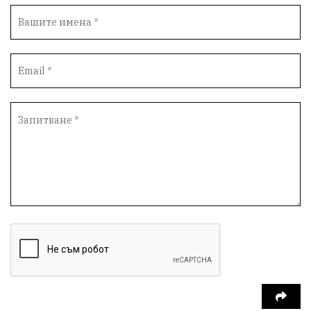
библиотека „Христо Смирненски“
партия "Мафия"
Росен Желязков
екология
Социална политика
Кайлъка
Пордим
Превенция
фестивал
Долни Дъбник
ремонт
еврото
пожарна безопасност
акция
Ловеч
побой
Живопис
#Белене
правосъдие
Исторически парк
престъпление
ОбластПлевен
задържан мъж
Иван Петков
РДПБЗН
празнична програма
парк „Кайлъка“
Българско производство