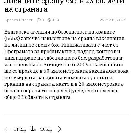
лисиците срещу бяс в 23 области
на страната
Красив Плевен
0
113
27 МАЙ, 2026
Българска агенция по безопасност на храните 
(БАБХ) започва извършване на орална ваксинация 
на лисиците срещу бяс. Инициативата е част от 
Програмата за профилактика, надзор, контрол и 
ликвидиране на заболяването бяс, разработена и 
изпълнявана от Агенцията от 2009 г. Кампанията 
ще се проведе в 50-километровата ваксинална зона 
по северната, западната и южната сухопътна 
граница на страната, както и в 20-километровата 
зона по поречието на река Дунав, като обхваща 
общо 23 области в страната. 
1.
ПРЕД.
СЛЕД.