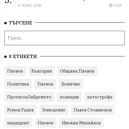
27 ЮЛИ, 2025
1105
ТЪРСЕНЕ
# ЕТИКЕТИ
Плевен
България
Община Плевен
Политика
Плевен
Величие
ПрогнозаЗаВремето
полиция
катастрофа
Румен Радев
Земеделие
Павел Стоименов
инцидент
Плевен
Ивелин Михайлов