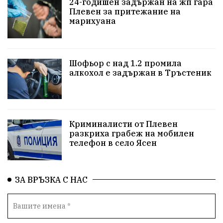
24-годишен задържан на жп гара
здравеопазване
концерт
задържани
Плевен за притежание на
марихуана
Бойко Борисов
ПрогнозаЗаВремето
ГЕРБ
репресии
изкуство
водна криза
Брест
Шофьор с над 1.2 промила
протести
водоснабдяване
Левски
алкохол е задържан в Тръстеник
Народно събрание
прокуратура
Бюджет2026
Плевенско
Новини
Традиции
Избори
Криминалисти от Плевен
разкриха грабеж на мобилен
Фолклор
Концерти
спорт
ПТП
ГДБОП
телефон в село Ясен
Финансиране
Купуване на гласове
ЗА ВРЪЗКА С НАС
Разследване
библиотека „Христо Смирненски“
партия "Мафия"
Росен Желязков
екология