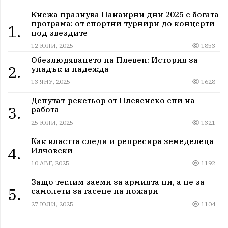
Кнежа празнува Панаирни дни 2025 с богата
програма: от спортни турнири до концерти
1.
под звездите
12 ЮЛИ, 2025
1853
Обезлюдяването на Плевен: История за
2.
упадък и надежда
13 ЯНУ, 2025
1628
Депутат-рекетьор от Плевенско спи на
3.
работа
25 ЮЛИ, 2025
1321
Как властта следи и репресира земеделеца
4.
Илчовски
10 АВГ, 2025
1192
Защо теглим заеми за армията ни, а не за
5.
самолети за гасене на пожари
27 ЮЛИ, 2025
1104