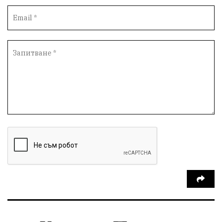
Социална политика
Кайлъка
Пордим
ремонт
еврото
фестивал
Превенция
пожарна безопасност
акция
Ловеч
побой
Живопис
правосъдие
Исторически парк
престъпление
задържан мъж
Иван Петков
парк „Кайлъка“
ОбластПлевен
празнична програма
Българско производство
пътна безопасност
добро дело
Арест
правителство
справедливост
кражба
ДПС Ново начало
Пазарджик
#Белене