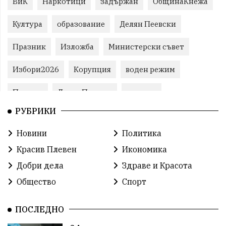
ВиК
Наркотици
задържан
ОбщинаКнежа
Култура
образование
Делян Пеевски
Празник
Изложба
Министерски съвет
Избори2026
Корупция
воден режим
Пожари
ЛетниПожари
оставка
РУБРИКИ
ОбластПлевен
ученици
ремонти
Новини
Политика
Красив Плевен
Сияна
МВР
Красив Плевен
Икономика
благотворителност
Илияна Йотова
Добри дела
Здраве и Красота
Общество
Спорт
Общински съвет
Общество
Икономика
Ивелин Михайлов
инфраструктура
ПОСЛЕДНО