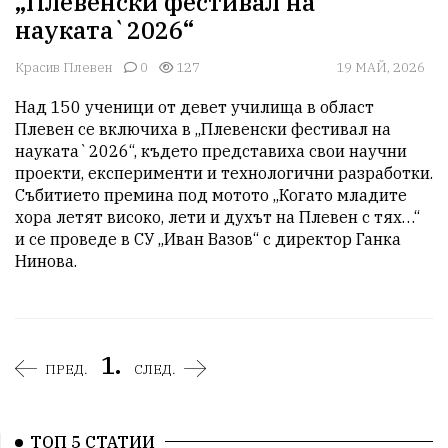
„Плевенски фестивал на
науката`2026“
Красив Плевен
0
127
19 МАЙ, 2026
Над 150 ученици от девет училища в област 
Плевен се включиха в „Плевенски фестивал на 
науката`2026“, където представиха свои научни 
проекти, експерименти и технологични разработки. 
Събитието премина под мотото „Когато младите 
хора летят високо, лети и духът на Плевен с тях…“ 
и се проведе в СУ „Иван Вазов“ с директор Ганка 
Нинова.
1.
ПРЕД.
СЛЕД.
ТОП 5 СТАТИИ