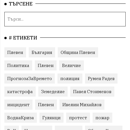
ТЪРСЕНЕ
# ЕТИКЕТИ
Плевен
България
Община Плевен
Политика
Плевен
Величие
ПрогнозаЗаВремето
полиция
Румен Радев
катастрофа
Земеделие
Павел Стоименов
инцидент
Плевен
Ивелин Михайлов
ВоднаКриза
Гулянци
протест
пожар