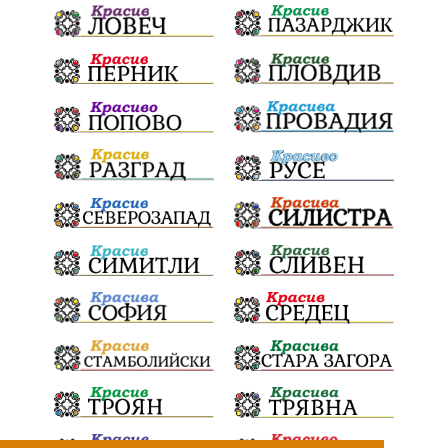
Радостин Василев
Регионална библиотека
„Христо Смирненски“
напояване
„Евровизия“
24 май
РДПБЗН
спасителна акция
Проверка
проверки
ВиК Плевен
DARA
назначения
Андрей Гюров
изпълнителен директор
ОбластПлевен
Коледно градче
заместник-кмет
"Лукойл"
почит
загинала жена
Украйна
безводие
Заплахи
Гордост
МЗХ
Николай Попов
Червен бряг
НАП
Доброволци
Искър