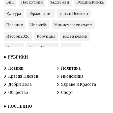
ВиК
Наркотици
задържан
ОбщинаКнежа
Култура
образование
Делян Пеевски
Празник
Изложба
Министерски съвет
Избори2026
Корупция
воден режим
Пожари
ЛетниПожари
оставка
РУБРИКИ
ОбластПлевен
ученици
ремонти
Новини
Политика
Красив Плевен
Сияна
МВР
Красив Плевен
Икономика
благотворителност
Илияна Йотова
Добри дела
Здраве и Красота
Общество
Спорт
Общински съвет
Общество
Икономика
Ивелин Михайлов
инфраструктура
ПОСЛЕДНО