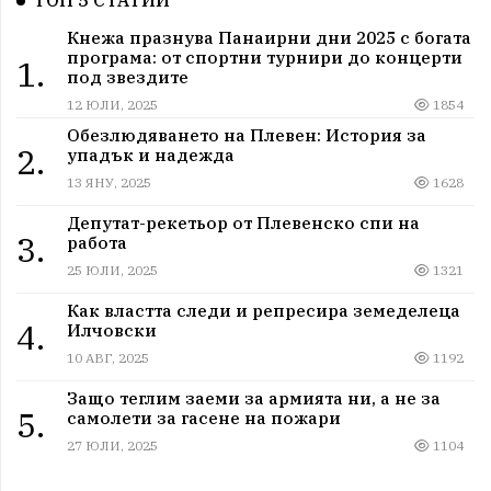
ТОП 5 СТАТИИ
Кнежа празнува Панаирни дни 2025 с богата
програма: от спортни турнири до концерти
1.
под звездите
12 ЮЛИ, 2025
1854
Обезлюдяването на Плевен: История за
2.
упадък и надежда
13 ЯНУ, 2025
1628
Депутат-рекетьор от Плевенско спи на
3.
работа
25 ЮЛИ, 2025
1321
Как властта следи и репресира земеделеца
4.
Илчовски
10 АВГ, 2025
1192
Защо теглим заеми за армията ни, а не за
5.
самолети за гасене на пожари
27 ЮЛИ, 2025
1104