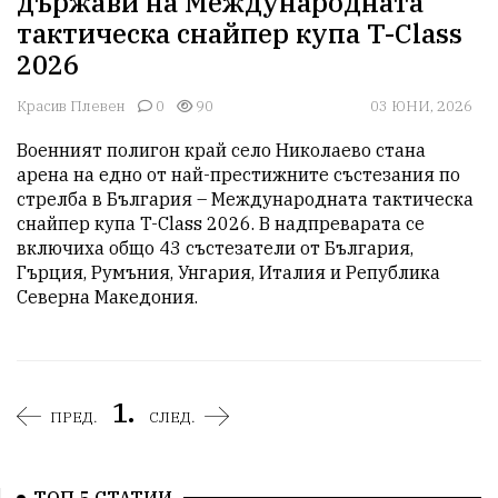
държави на Международната
тактическа снайпер купа T-Class
2026
Красив Плевен
0
90
03 ЮНИ, 2026
Военният полигон край село Николаево стана 
арена на едно от най-престижните състезания по 
стрелба в България – Международната тактическа 
снайпер купа T-Class 2026. В надпреварата се 
включиха общо 43 състезатели от България, 
Гърция, Румъния, Унгария, Италия и Република 
Северна Македония.
1.
ПРЕД.
СЛЕД.