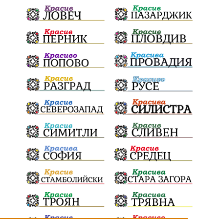
Радостин Василев
Регионална библиотека
„Христо Смирненски“
напояване
„Евровизия“
24 май
РДПБЗН
спасителна акция
Проверка
проверки
ВиК Плевен
DARA
назначения
Андрей Гюров
изпълнителен директор
ОбластПлевен
Коледно градче
заместник-кмет
"Лукойл"
почит
загинала жена
Украйна
безводие
Заплахи
Гордост
МЗХ
Николай Попов
Червен бряг
НАП
Доброволци
Искър