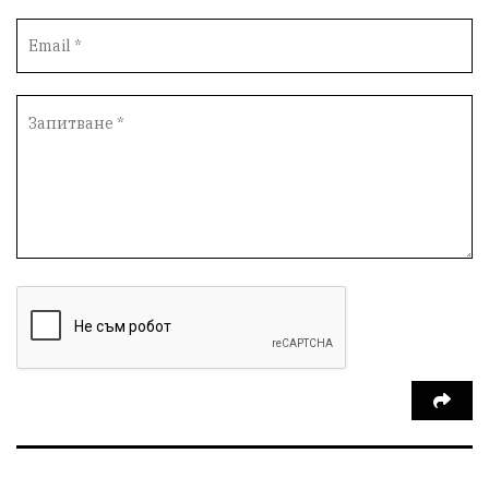
Социална политика
Кайлъка
Пордим
ремонт
еврото
фестивал
Превенция
пожарна безопасност
акция
Ловеч
побой
Живопис
правосъдие
Исторически парк
престъпление
задържан мъж
Иван Петков
парк „Кайлъка“
ОбластПлевен
празнична програма
Българско производство
пътна безопасност
добро дело
Арест
правителство
справедливост
кражба
ДПС Ново начало
Пазарджик
#Белене