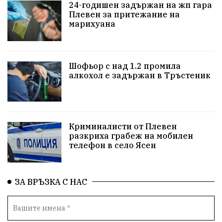
24-годишен задържан на жп гара
здравеопазване
концерт
задържани
Плевен за притежание на
марихуана
Бойко Борисов
ПрогнозаЗаВремето
ГЕРБ
репресии
изкуство
водна криза
Брест
Шофьор с над 1.2 промила
протести
водоснабдяване
Левски
алкохол е задържан в Тръстеник
Народно събрание
прокуратура
Бюджет2026
Плевенско
Новини
Традиции
Избори
Криминалисти от Плевен
разкриха грабеж на мобилен
Фолклор
Концерти
спорт
ПТП
ГДБОП
телефон в село Ясен
Финансиране
Купуване на гласове
ЗА ВРЪЗКА С НАС
Разследване
библиотека „Христо Смирненски“
партия "Мафия"
Росен Желязков
екология