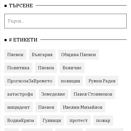
ТЪРСЕНЕ
# ЕТИКЕТИ
Плевен
България
Община Плевен
Политика
Плевен
Величие
ПрогнозаЗаВремето
полиция
Румен Радев
катастрофа
Земеделие
Павел Стоименов
инцидент
Плевен
Ивелин Михайлов
ВоднаКриза
Гулянци
протест
пожар