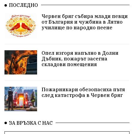
Ивелин Михайлов
инфраструктура
ПОСЛЕДНО
Червен бряг събира млади певци
здравеопазване
концерт
задържани
от България и чужбина в Лятно
училище по народно пеене
Бойко Борисов
ПрогнозаЗаВремето
ГЕРБ
репресии
изкуство
водна криза
Брест
Опел изгоря напълно в Долни
протести
Фолклор
водоснабдяване
Дъбник, пожарът засегна
складови помещения
Левски
Народно събрание
прокуратура
Бюджет2026
Плевенско
Концерти
Пожарникари обезопасиха пътя
след катастрофа в Червен бряг
Новини
Традиции
Избори
Разследване
спорт
ПТП
ГДБОП
Финансиране
ЗА ВРЪЗКА С НАС
Купуване на гласове