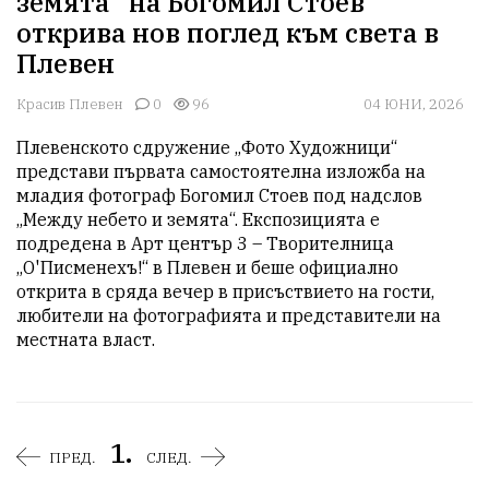
земята“ на Богомил Стоев
открива нов поглед към света в
Плевен
Красив Плевен
0
96
04 ЮНИ, 2026
Плевенското сдружение „Фото Художници“ 
представи първата самостоятелна изложба на 
младия фотограф Богомил Стоев под надслов 
„Между небето и земята“. Експозицията е 
подредена в Арт център 3 – Творителница 
„О'Писменехъ!“ в Плевен и беше официално 
открита в сряда вечер в присъствието на гости, 
любители на фотографията и представители на 
местната власт.
1.
ПРЕД.
СЛЕД.