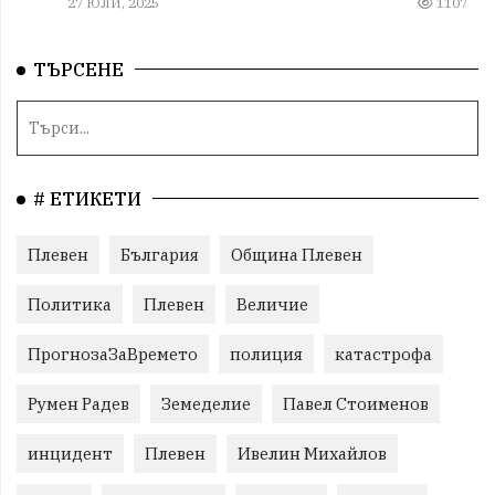
27 ЮЛИ, 2025
1107
ТЪРСЕНЕ
# ЕТИКЕТИ
Плевен
България
Община Плевен
Политика
Плевен
Величие
ПрогнозаЗаВремето
полиция
катастрофа
Румен Радев
Земеделие
Павел Стоименов
инцидент
Плевен
Ивелин Михайлов