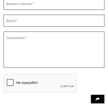
библиотека „Христо Смирненски“
партия "Мафия"
Росен Желязков
екология
Социална политика
Кайлъка
Пордим
Превенция
фестивал
Долни Дъбник
ремонт
еврото
пожарна безопасност
акция
Ловеч
побой
Живопис
#Белене
правосъдие
Исторически парк
престъпление
ОбластПлевен
задържан мъж
Иван Петков
РДПБЗН
празнична програма
парк „Кайлъка“
Българско производство