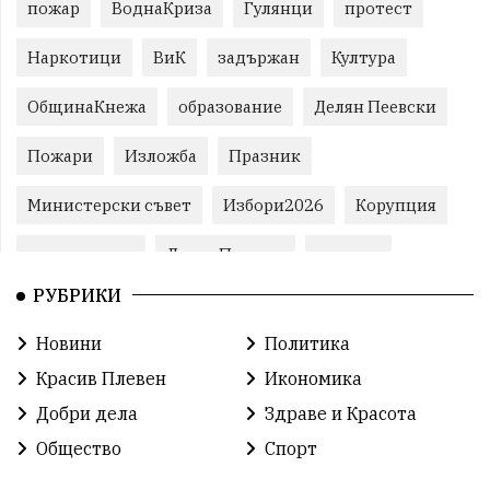
пожар
ВоднаКриза
Гулянци
протест
Наркотици
ВиК
задържан
Култура
ОбщинаКнежа
образование
Делян Пеевски
Пожари
Изложба
Празник
Министерски съвет
Избори2026
Корупция
воден режим
ЛетниПожари
оставка
РУБРИКИ
ОбластПлевен
ученици
ремонти
Новини
Политика
Красив Плевен
Сияна
МВР
Красив Плевен
Икономика
благотворителност
Илияна Йотова
Добри дела
Здраве и Красота
Общество
Спорт
Общински съвет
Общество
Икономика