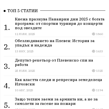
ТОП 5 СТАТИИ
Кнежа празнува Панаирни дни 2025 с богата
програма: от спортни турнири до концерти
1.
под звездите
12 ЮЛИ, 2025
1860
Обезлюдяването на Плевен: История за
2.
упадък и надежда
13 ЯНУ, 2025
1633
Депутат-рекетьор от Плевенско спи на
3.
работа
25 ЮЛИ, 2025
1325
Как властта следи и репресира земеделеца
4.
Илчовски
10 АВГ, 2025
1194
Защо теглим заеми за армията ни, а не за
5.
самолети за гасене на пожари