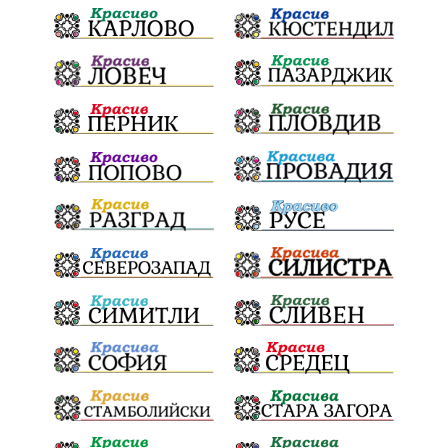
щети
културен календар
Дарителска кампания
дело
подкрепа
театър
Българска армия
Георги Парцалев
Радостин Василев
Регионална библиотека
„Христо Смирненски“
напояване
спасителна акция
„Евровизия“
24 май
DARA
назначения
Проверка
проверки
ВиК Плевен
Андрей Гюров
Тръстеник
изпълнителен директор
ОбластПлевен
Коледно градче
заместник-кмет
палеж