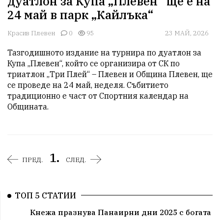
дуатлон за Купа „Плевен“ ще е на
24 май в парк „Кайлъка“
Красив Плевен
0
95
23 МАЙ, 2026
Тазгодишното издание на турнира по дуатлон за 
Купа „Плевен“, който се организира от СК по 
триатлон „Три Плей“ – Плевен и Община Плевен, ще 
се проведе на 24 май, неделя. Събитието 
традиционно е част от Спортния календар на 
Общината. 
1.
ПРЕД.
СЛЕД.
ТОП 5 СТАТИИ
Кнежа празнува Панаирни дни 2025 с богата