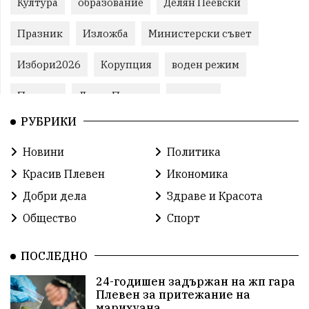
Култура
образование
Делян Пеевски
Празник
Изложба
Министерски съвет
Избори2026
Корупция
воден режим
Пожари
ЛетниПожари
оставка
РУБРИКИ
ОбластПлевен
ученици
ремонти
Новини
Политика
Красив Плевен
Сияна
МВР
Красив Плевен
Икономика
благотворителност
Илияна Йотова
Добри дела
Здраве и Красота
Общество
Спорт
Общински съвет
Общество
Икономика
Ивелин Михайлов
инфраструктура
ПОСЛЕДНО
24-годишен задържан на жп гара
здравеопазване
концерт
задържани
Плевен за притежание на
марихуана