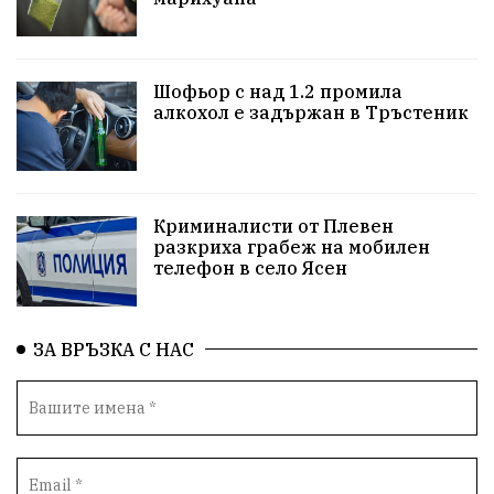
Бойко Борисов
ПрогнозаЗаВремето
ГЕРБ
репресии
изкуство
водна криза
Брест
Шофьор с над 1.2 промила
протести
водоснабдяване
Левски
алкохол е задържан в Тръстеник
Народно събрание
прокуратура
Бюджет2026
Плевенско
Новини
Традиции
Избори
Криминалисти от Плевен
разкриха грабеж на мобилен
Фолклор
Концерти
спорт
ПТП
ГДБОП
телефон в село Ясен
Финансиране
Купуване на гласове
ЗА ВРЪЗКА С НАС
Разследване
библиотека „Христо Смирненски“
партия "Мафия"
Росен Желязков
екология
Социална политика
Кайлъка
Пордим