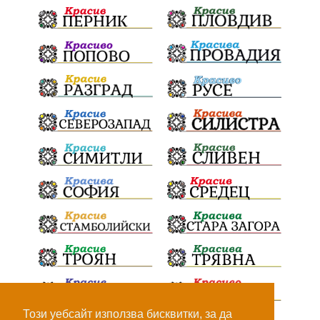
„Христо Смирненски“
напояване
„Евровизия“
24 май
РДПБЗН
спасителна акция
Проверка
проверки
ВиК Плевен
DARA
назначения
Андрей Гюров
изпълнителен директор
ОбластПлевен
Коледно градче
заместник-кмет
"Лукойл"
почит
загинала жена
Украйна
безводие
Заплахи
Гордост
МЗХ
Николай Попов
Червен бряг
НАП
Доброволци
Искър
ИзкуственИнтелект
катастрофи
Този уебсайт използва бисквитки, за да