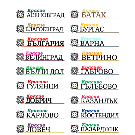
политически натиск
Васил Левски
Празници
Цени
МВР
инциденти
АПИ
Здраве
МРРБ
Долни Дъбник
Плевенска филхармония
Койнаре
Общински съвет
Наркотици
санкции
инвестиции
Окръжен съд
Лято 2025
културен календар
дело
подкрепа
Дарителска кампания
театър
Българска армия
Георги Парцалев
Радостин Василев
Регионална библиотека