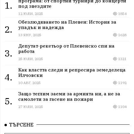
програма: от спортни турнири до концерти
1.
под звездите
12 ЮЛИ, 2025
1854
Обезлюдяването на Плевен: История за
2.
упадък и надежда
13 ЯНУ, 2025
1628
Депутат-рекетьор от Плевенско спи на
3.
работа
25 ЮЛИ, 2025
1321
Как властта следи и репресира земеделеца
4.
Илчовски
10 АВГ, 2025
1192
Защо теглим заеми за армията ни, а не за
5.
самолети за гасене на пожари
27 ЮЛИ, 2025
1104
ТЪРСЕНЕ