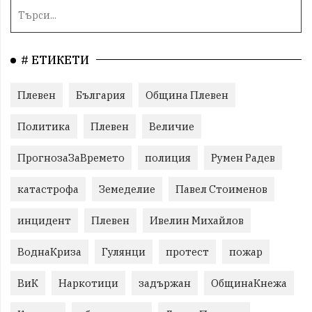
# ЕТИКЕТИ
Плевен
България
Община Плевен
Политика
Плевен
Величие
ПрогнозаЗаВремето
полиция
Румен Радев
катастрофа
Земеделие
Павел Стоименов
инцидент
Плевен
Ивелин Михайлов
ВоднаКриза
Гулянци
протест
пожар
ВиК
Наркотици
задържан
ОбщинаКнежа