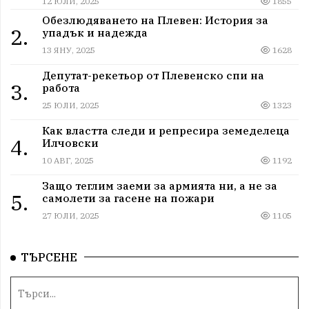
12 ЮЛИ, 2025
1855
Обезлюдяването на Плевен: История за
2.
упадък и надежда
13 ЯНУ, 2025
1628
Депутат-рекетьор от Плевенско спи на
3.
работа
25 ЮЛИ, 2025
1323
Как властта следи и репресира земеделеца
4.
Илчовски
10 АВГ, 2025
1192
Защо теглим заеми за армията ни, а не за
5.
самолети за гасене на пожари
27 ЮЛИ, 2025
1105
ТЪРСЕНЕ