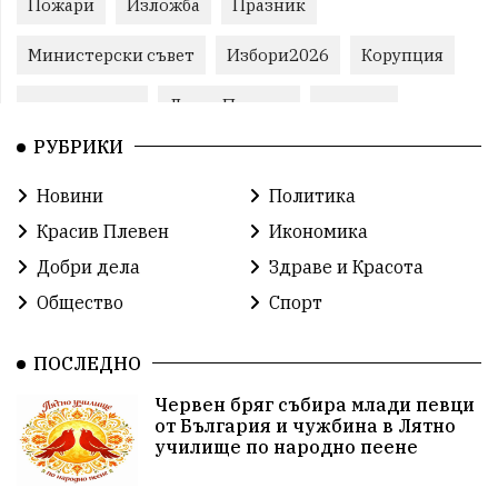
Пожари
Изложба
Празник
Министерски съвет
Избори2026
Корупция
воден режим
ЛетниПожари
оставка
РУБРИКИ
ОбластПлевен
ученици
ремонти
Новини
Политика
Красив Плевен
Сияна
МВР
Красив Плевен
Икономика
благотворителност
Илияна Йотова
Добри дела
Здраве и Красота
Общество
Спорт
Общински съвет
Общество
Икономика
Ивелин Михайлов
инфраструктура
ПОСЛЕДНО
Червен бряг събира млади певци
здравеопазване
концерт
задържани
от България и чужбина в Лятно
училище по народно пеене
Бойко Борисов
ПрогнозаЗаВремето
ГЕРБ