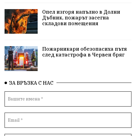
репресии
изкуство
водна криза
Брест
Опел изгоря напълно в Долни
протести
Фолклор
водоснабдяване
Дъбник, пожарът засегна
складови помещения
Левски
Народно събрание
прокуратура
Бюджет2026
Плевенско
Концерти
Пожарникари обезопасиха пътя
след катастрофа в Червен бряг
Новини
Традиции
Избори
Разследване
спорт
ПТП
ГДБОП
Финансиране
ЗА ВРЪЗКА С НАС
Купуване на гласове
библиотека „Христо Смирненски“
партия "Мафия"
Росен Желязков
екология
Социална политика
Кайлъка
Пордим