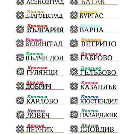
Евро
загинал
ВиК мрежа
политически натиск
Васил Левски
АПИ
Здраве
МРРБ
МВР
инциденти
Празници
Цени
ПожарнаБезопасност
Окръжен съд
санкции
инвестиции
Койнаре
Плевенска филхармония
Общински съвет
Наркотици
Лято 2025
щети
културен календар
Дарителска кампания
дело
подкрепа
театър
Българска армия
Георги Парцалев