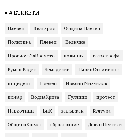
# ЕТИКЕТИ
Плевен
България
Община Плевен
Политика
Плевен
Величие
ПрогнозаЗаВремето
полиция
катастрофа
Румен Радев
Земеделие
Павел Стоименов
инцидент
Плевен
Ивелин Михайлов
пожар
ВоднаКриза
Гулянци
протест
Наркотици
ВиК
задържан
Култура
ОбщинаКнежа
образование
Делян Пеевски