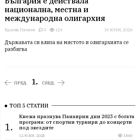
България е действала
национална, местна и
международна олигархия
Красив Плевен
0
124
16 ЮНИ, 2026
Държавата си влиза на мястото и олигархията се 
разбягва
1.
ПРЕД.
СЛЕД.
ТОП 5 СТАТИИ
Кнежа празнува Панаирни дни 2025 с богата
програма: от спортни турнири до концерти
1.
под звездите
12 ЮЛИ, 2025
1860