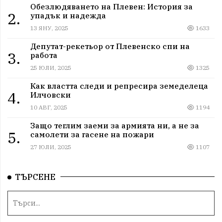
Обезлюдяването на Плевен: История за
2.
упадък и надежда
13 ЯНУ, 2025
1633
Депутат-рекетьор от Плевенско спи на
3.
работа
25 ЮЛИ, 2025
1325
Как властта следи и репресира земеделеца
4.
Илчовски
10 АВГ, 2025
1194
Защо теглим заеми за армията ни, а не за
5.
самолети за гасене на пожари
27 ЮЛИ, 2025
1107
ТЪРСЕНЕ