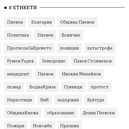
# ЕТИКЕТИ
Плевен
България
Община Плевен
Политика
Плевен
Величие
ПрогнозаЗаВремето
полиция
катастрофа
Румен Радев
Земеделие
Павел Стоименов
инцидент
Плевен
Ивелин Михайлов
пожар
ВоднаКриза
Гулянци
протест
Наркотици
ВиК
задържан
Култура
ОбщинаКнежа
образование
Делян Пеевски
Пожари
Изложба
Празник