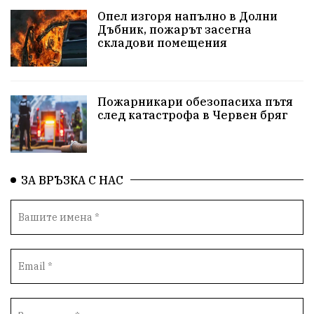
Опел изгоря напълно в Долни
протести
Фолклор
водоснабдяване
Дъбник, пожарът засегна
складови помещения
Левски
Народно събрание
прокуратура
Бюджет2026
Плевенско
Концерти
Пожарникари обезопасиха пътя
след катастрофа в Червен бряг
Новини
Традиции
Избори
Разследване
спорт
ПТП
ГДБОП
Финансиране
ЗА ВРЪЗКА С НАС
Купуване на гласове
библиотека „Христо Смирненски“
партия "Мафия"
Росен Желязков
екология
Социална политика
Кайлъка
Пордим
Превенция
фестивал
Долни Дъбник