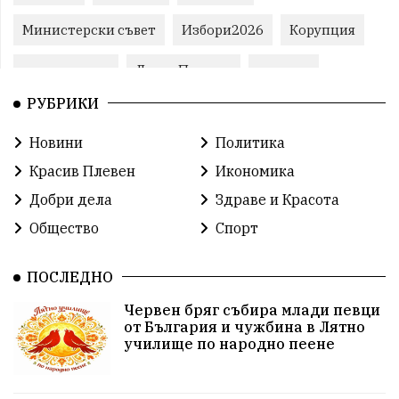
Министерски съвет
Избори2026
Корупция
воден режим
ЛетниПожари
оставка
РУБРИКИ
ОбластПлевен
ученици
ремонти
Новини
Политика
Красив Плевен
Сияна
МВР
Красив Плевен
Икономика
благотворителност
Илияна Йотова
Добри дела
Здраве и Красота
Общество
Спорт
Общински съвет
Общество
Икономика
Ивелин Михайлов
инфраструктура
ПОСЛЕДНО
Червен бряг събира млади певци
здравеопазване
концерт
задържани
от България и чужбина в Лятно
училище по народно пеене
Бойко Борисов
ПрогнозаЗаВремето
ГЕРБ
репресии
изкуство
водна криза
Брест