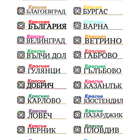
политически натиск
Васил Левски
АПИ
Здраве
МРРБ
МВР
инциденти
Празници
Цени
ПожарнаБезопасност
Окръжен съд
санкции
инвестиции
Койнаре
Плевенска филхармония
Общински съвет
Наркотици
Лято 2025
щети
културен календар
Дарителска кампания
дело
подкрепа
театър
Българска армия
Георги Парцалев
Радостин Василев
Регионална библиотека