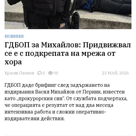
НОВИНИ
ГДБОП за Михайлов: Придвижвал
се е с подкрепата на мрежа от
хора
Красив Плевен
0
98
23 МАЙ, 2026
ГДБОП даде брифинг след задържането на 
издирвания Васил Михайлов от Перник, известен 
като „прокурорския син“. От службата подчертаха, 
че операцията е резултат от над два месеца 
интензивна работа и сложни оперативно-
издирвателни действия.