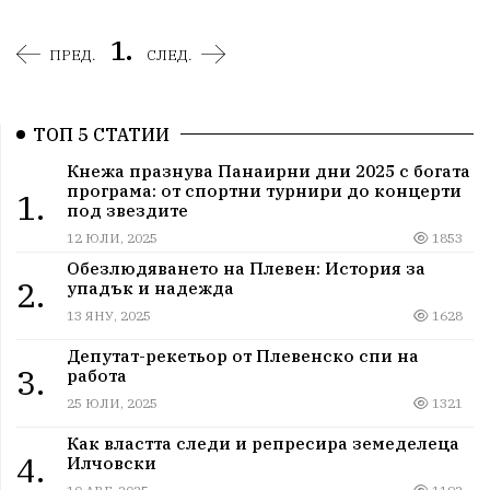
1.
ПРЕД.
СЛЕД.
ТОП 5 СТАТИИ
Кнежа празнува Панаирни дни 2025 с богата
програма: от спортни турнири до концерти
1.
под звездите
12 ЮЛИ, 2025
1853
Обезлюдяването на Плевен: История за
2.
упадък и надежда
13 ЯНУ, 2025
1628
Депутат-рекетьор от Плевенско спи на
3.
работа
25 ЮЛИ, 2025
1321
Как властта следи и репресира земеделеца
4.
Илчовски