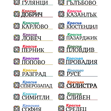
културен календар
дело
подкрепа
Дарителска кампания
театър
Българска армия
Георги Парцалев
Радостин Василев
Регионална библиотека
„Христо Смирненски“
напояване
„Евровизия“
24 май
РДПБЗН
спасителна акция
Проверка
проверки
ВиК Плевен
DARA
назначения
Андрей Гюров
изпълнителен директор
ОбластПлевен
Коледно градче
заместник-кмет
"Лукойл"