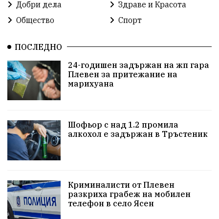
Добри дела
Здраве и Красота
Общество
Спорт
Общински съвет
Общество
Икономика
Ивелин Михайлов
инфраструктура
ПОСЛЕДНО
24-годишен задържан на жп гара
здравеопазване
концерт
задържани
Плевен за притежание на
марихуана
Бойко Борисов
ПрогнозаЗаВремето
ГЕРБ
репресии
изкуство
водна криза
Брест
Шофьор с над 1.2 промила
протести
водоснабдяване
Левски
алкохол е задържан в Тръстеник
Народно събрание
прокуратура
Бюджет2026
Плевенско
Новини
Традиции
Избори
Криминалисти от Плевен
разкриха грабеж на мобилен
Фолклор
Концерти
спорт
ПТП
ГДБОП
телефон в село Ясен