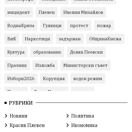
инцидент
Плевен
Ивелин Михайлов
ВоднаКриза
Гулянци
протест
пожар
ВиК
Наркотици
задържан
ОбщинаКнежа
Култура
образование
Делян Пеевски
Празник
Изложба
Министерски съвет
Избори2026
Корупция
воден режим
Пожари
ЛетниПожари
оставка
РУБРИКИ
ОбластПлевен
ученици
ремонти
Новини
Политика
Красив Плевен
Сияна
МВР
Красив Плевен
Икономика
благотворителност
Илияна Йотова