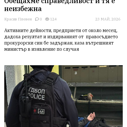
Обещахме справедливост и тя е
неизбежна
Красив Плевен
0
124
23 МАЙ, 2026
Активните дейности, предприети от около месец, 
дадоха резултат и издирваният от  правосъдието 
прокурорски син бе задържан, каза вътрешният 
министър в изявление по случая