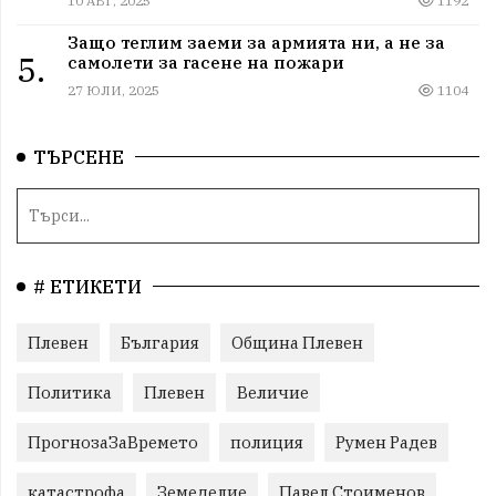
10 АВГ, 2025
1192
Защо теглим заеми за армията ни, а не за
5.
самолети за гасене на пожари
27 ЮЛИ, 2025
1104
ТЪРСЕНЕ
# ЕТИКЕТИ
Плевен
България
Община Плевен
Политика
Плевен
Величие
ПрогнозаЗаВремето
полиция
Румен Радев
катастрофа
Земеделие
Павел Стоименов