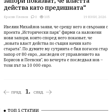
запори показват, че властта
действа като предишната“
Красив Плевен
0
105
19 ЮНИ, 2026
Ивелин Михайлов заяви, че срещу него и свързани с 
проекта „Исторически парк“ фирми са наложени 
нови запори, които според него показват, че 
„новата власт действа по същия начин като 
старата“. По думите му сутринта е бил погасен стар 
запор от 80 евро, „наследен от управлението на 
Борисов и Пеевски“, но вечерта е последвал нов – 
този път за 10 000 евро.
1.
ПРЕД.
СЛЕД.
ТОП 5 СТАТИИ