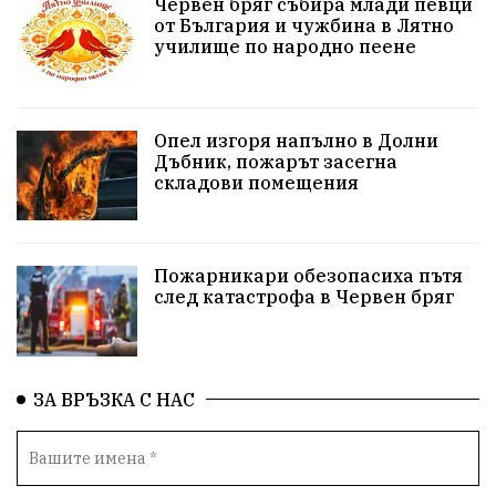
Червен бряг събира млади певци
здравеопазване
концерт
задържани
от България и чужбина в Лятно
училище по народно пеене
Бойко Борисов
ПрогнозаЗаВремето
ГЕРБ
репресии
изкуство
водна криза
Брест
Опел изгоря напълно в Долни
протести
Фолклор
водоснабдяване
Дъбник, пожарът засегна
складови помещения
Левски
Народно събрание
прокуратура
Бюджет2026
Плевенско
Концерти
Пожарникари обезопасиха пътя
след катастрофа в Червен бряг
Новини
Традиции
Избори
Разследване
спорт
ПТП
ГДБОП
Финансиране
ЗА ВРЪЗКА С НАС
Купуване на гласове
библиотека „Христо Смирненски“