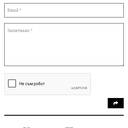
партия "Мафия"
Росен Желязков
екология
Социална политика
Кайлъка
Пордим
Превенция
фестивал
Долни Дъбник
ремонт
еврото
пожарна безопасност
акция
Ловеч
побой
Живопис
#Белене
правосъдие
Исторически парк
престъпление
ОбластПлевен
задържан мъж
Иван Петков
РДПБЗН
празнична програма
парк „Кайлъка“
Българско производство
пътна безопасност
добро дело
Арест