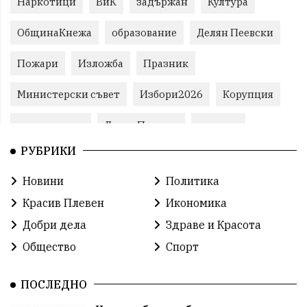
Наркотици
ВиК
задържан
Култура
ОбщинаКнежа
образование
Делян Пеевски
Пожари
Изложба
Празник
Министерски съвет
Избори2026
Корупция
воден режим
ЛетниПожари
оставка
РУБРИКИ
ОбластПлевен
ученици
ремонти
Новини
Политика
Красив Плевен
Сияна
МВР
Красив Плевен
Икономика
благотворителност
Илияна Йотова
Добри дела
Здраве и Красота
Общество
Спорт
Общински съвет
Общество
Икономика
Ивелин Михайлов
инфраструктура
ПОСЛЕДНО