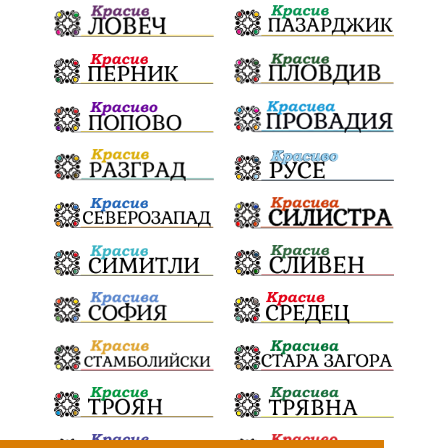
Дарителска кампания
дело
подкрепа
театър
Българска армия
Георги Парцалев
Радостин Василев
Регионална библиотека
„Христо Смирненски“
напояване
спасителна акция
„Евровизия“
24 май
DARA
назначения
Проверка
проверки
ВиК Плевен
Андрей Гюров
Тръстеник
изпълнителен директор
ОбластПлевен
Коледно градче
заместник-кмет
палеж
"Лукойл"
почит
загинала жена
Украйна