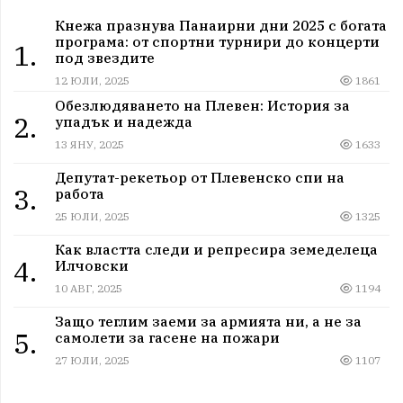
Кнежа празнува Панаирни дни 2025 с богата
програма: от спортни турнири до концерти
1.
под звездите
12 ЮЛИ, 2025
1861
Обезлюдяването на Плевен: История за
2.
упадък и надежда
13 ЯНУ, 2025
1633
Депутат-рекетьор от Плевенско спи на
3.
работа
25 ЮЛИ, 2025
1325
Как властта следи и репресира земеделеца
4.
Илчовски
10 АВГ, 2025
1194
Защо теглим заеми за армията ни, а не за
5.
самолети за гасене на пожари
27 ЮЛИ, 2025
1107