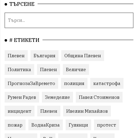
ТЪРСЕНЕ
# ЕТИКЕТИ
Плевен
България
Община Плевен
Политика
Плевен
Величие
ПрогнозаЗаВремето
полиция
катастрофа
Румен Радев
Земеделие
Павел Стоименов
инцидент
Плевен
Ивелин Михайлов
пожар
ВоднаКриза
Гулянци
протест