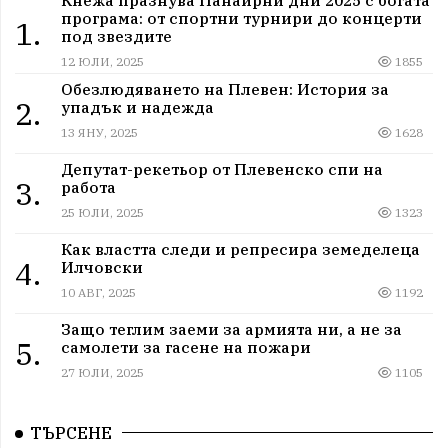
програма: от спортни турнири до концерти
1.
под звездите
12 ЮЛИ, 2025
1855
Обезлюдяването на Плевен: История за
2.
упадък и надежда
13 ЯНУ, 2025
1628
Депутат-рекетьор от Плевенско спи на
3.
работа
25 ЮЛИ, 2025
1323
Как властта следи и репресира земеделеца
4.
Илчовски
10 АВГ, 2025
1192
Защо теглим заеми за армията ни, а не за
5.
самолети за гасене на пожари
27 ЮЛИ, 2025
1105
ТЪРСЕНЕ