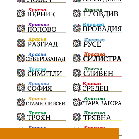
театър
Българска армия
Георги Парцалев
Радостин Василев
Регионална библиотека
„Христо Смирненски“
напояване
спасителна акция
„Евровизия“
24 май
DARA
назначения
Проверка
проверки
ВиК Плевен
Андрей Гюров
Тръстеник
изпълнителен директор
ОбластПлевен
Коледно градче
заместник-кмет
палеж
"Лукойл"
почит
загинала жена
Украйна
безводие
Заплахи
Гордост
МЗХ