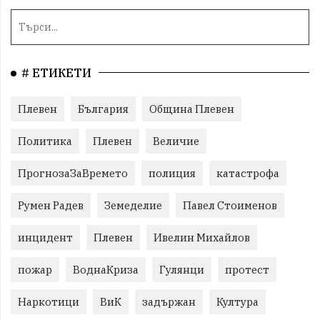
# ЕТИКЕТИ
Плевен
България
Община Плевен
Политика
Плевен
Величие
ПрогнозаЗаВремето
полиция
катастрофа
Румен Радев
Земеделие
Павел Стоименов
инцидент
Плевен
Ивелин Михайлов
пожар
ВоднаКриза
Гулянци
протест
Наркотици
ВиК
задържан
Култура