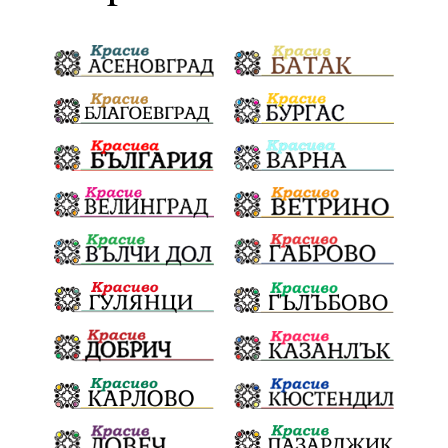
ДПС Ново начало
Пазарджик
Червен бряг
Евро
загинал
ВиК мрежа
политически натиск
Васил Левски
АПИ
Здраве
МРРБ
МВР
инциденти
Празници
Цени
ПожарнаБезопасност
Окръжен съд
санкции
инвестиции
Койнаре
Плевенска филхармония
Общински съвет
Наркотици
Лято 2025
щети
културен календар
Дарителска кампания
дело
подкрепа