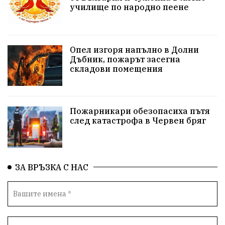
училище по народно пеене
Бойко Борисов
ПрогнозаЗаВремето
ГЕРБ
репресии
изкуство
водна криза
Брест
Опел изгоря напълно в Долни
протести
Фолклор
водоснабдяване
Дъбник, пожарът засегна
складови помещения
Левски
Народно събрание
прокуратура
Бюджет2026
Плевенско
Концерти
Пожарникари обезопасиха пътя
след катастрофа в Червен бряг
Новини
Традиции
Избори
Разследване
спорт
ПТП
ГДБОП
Финансиране
ЗА ВРЪЗКА С НАС
Купуване на гласове
библиотека „Христо Смирненски“
партия "Мафия"
Росен Желязков
екология