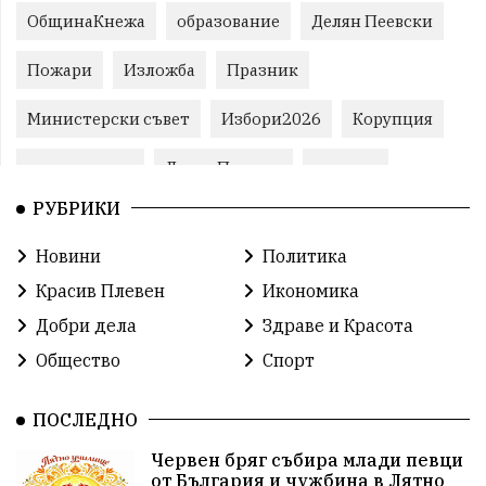
ОбщинаКнежа
образование
Делян Пеевски
Пожари
Изложба
Празник
Министерски съвет
Избори2026
Корупция
воден режим
ЛетниПожари
оставка
РУБРИКИ
ОбластПлевен
ученици
ремонти
Новини
Политика
Красив Плевен
Сияна
МВР
Красив Плевен
Икономика
благотворителност
Илияна Йотова
Добри дела
Здраве и Красота
Общество
Спорт
Общински съвет
Общество
Икономика
Ивелин Михайлов
инфраструктура
ПОСЛЕДНО
Червен бряг събира млади певци
здравеопазване
концерт
задържани
от България и чужбина в Лятно