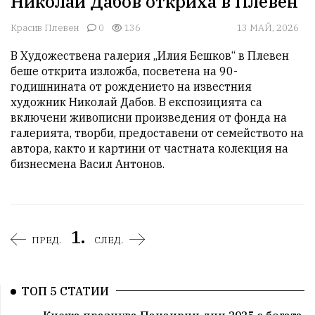
Николай Дабов откриха в Плевен
Красив Плевен
0
136
13 МАЙ, 2026
В Художествена галерия „Илия Бешков“ в Плевен 
беше открита изложба, посветена на 90-
годишнината от рождението на известния 
художник Николай Дабов. В експозицията са 
включени живописни произведения от фонда на 
галерията, творби, предоставени от семейството на 
автора, както и картини от частната колекция на 
бизнесмена Васил Антонов.
1.
ПРЕД.
СЛЕД.
ТОП 5 СТАТИИ
Кнежа празнува Панаирни дни 2025 с богата