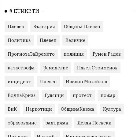
# ЕТИКЕТИ
Плевен
България
Община Плевен
Политика
Плевен
Величие
ПрогнозаЗаВремето
полиция
Румен Радев
катастрофа
Земеделие
Павел Стоименов
инцидент
Плевен
Ивелин Михайлов
ВоднаКриза
Гулянци
протест
пожар
ВиК
Наркотици
ОбщинаКнежа
Култура
образование
задържан
Делян Пеевски
Празник
Изложба
Министерски съвет