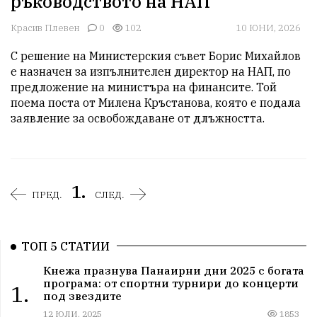
ръководството на НАП
Красив Плевен
0
102
10 ЮНИ, 2026
С решение на Министерския съвет Борис Михайлов 
е назначен за изпълнителен директор на НАП, по 
предложение на министъра на финансите. Той 
поема поста от Милена Кръстанова, която е подала 
заявление за освобождаване от длъжността.
1.
ПРЕД.
СЛЕД.
ТОП 5 СТАТИИ
Кнежа празнува Панаирни дни 2025 с богата
програма: от спортни турнири до концерти
1.
под звездите
12 ЮЛИ, 2025
1853