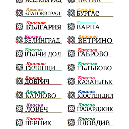
Празници
Цени
МВР
инциденти
АПИ
Здраве
МРРБ
Долни Дъбник
Плевенска филхармония
Койнаре
Общински съвет
Наркотици
санкции
инвестиции
Окръжен съд
Лято 2025
културен календар
дело
подкрепа
Дарителска кампания
театър
напояване
Георги Парцалев
Българска армия
Радостин Василев
Регионална библиотека
„Христо Смирненски“
„Евровизия“
24 май