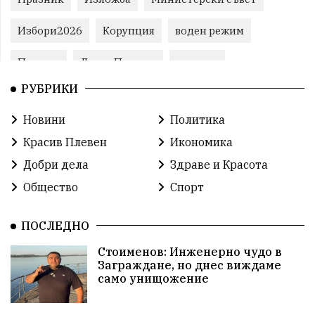
Избори2026
Корупция
воден режим
Пожари
ЛетниПожари
оставка
РУБРИКИ
ОбластПлевен
ученици
ремонти
Новини
Политика
Красив Плевен
Сияна
МВР
Красив Плевен
Икономика
благотворителност
Илияна Йотова
Добри дела
Здраве и Красота
Общество
Спорт
Общински съвет
Общество
Икономика
Ивелин Михайлов
инфраструктура
ПОСЛЕДНО
Стоименов: Инженерно чудо в
здравеопазване
концерт
задържани
Заграждане, но днес виждаме
само унищожение
Бойко Борисов
ПрогнозаЗаВремето
ГЕРБ