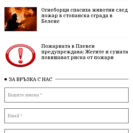
репресии
изкуство
водна криза
Брест
Огнеборци спасиха животни след
протести
водоснабдяване
Левски
пожар в стопанска сграда в
Белене
прокуратура
Народно събрание
Бюджет2026
Плевенско
Новини
Традиции
Избори
Пожарната в Плевен
предупреждава: Жегите и сушата
Фолклор
Концерти
спорт
ПТП
ГДБОП
повишават риска от пожари
Финансиране
Купуване на гласове
ЗА ВРЪЗКА С НАС
Разследване
библиотека „Христо Смирненски“
партия "Мафия"
Росен Желязков
екология
Социална политика
Кайлъка
Пордим
ремонт
еврото
фестивал
Превенция