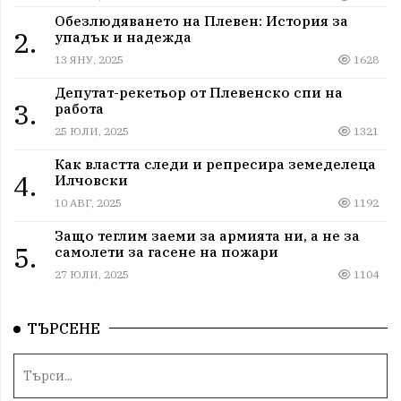
Обезлюдяването на Плевен: История за
2.
упадък и надежда
13 ЯНУ, 2025
1628
Депутат-рекетьор от Плевенско спи на
3.
работа
25 ЮЛИ, 2025
1321
Как властта следи и репресира земеделеца
4.
Илчовски
10 АВГ, 2025
1192
Защо теглим заеми за армията ни, а не за
5.
самолети за гасене на пожари
27 ЮЛИ, 2025
1104
ТЪРСЕНЕ